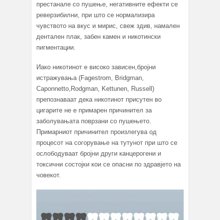
престанале со пушење, негативните ефекти се
реверзибилни, при што се нормализира
чувството на вкус и мирис, свеж здив, намален
дентален плак, забен камен и никотински
пигментации.
Иако никотинот е високо зависен,бројни
истражувања (Fagestrom, Bridgman,
Caponnetto,Rodgman, Kettunen, Russell)
препознаваат дека никотинот присутен во
цигарите не е примарен причинител за
заболувањата поврзани со пушењето.
Примарниот причинител произлегува од
процесот на согорување на тутунот при што се
ослободуваат бројни други канцерогени и
токсични состојки кои се опасни по здравјето на
човекот.