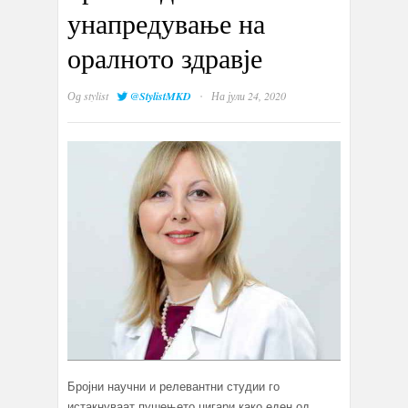
унапредување на
оралното здравје
·
Од
stylist
@StylistMKD
На јули 24, 2020
Бројни научни и релевантни студии го
истакнуваат пушењето цигари како еден од