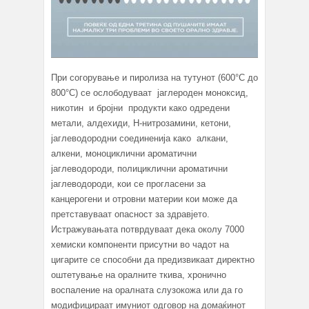
При согорување и пиролиза на тутунот (600°C до
800°C) се ослободуваат јаглероден моноксид,
никотин и бројни продукти како одредени
метали, алдехиди, Н-нитрозамини, кетони,
јаглеводородни соединенија како алкани,
алкени, моноциклични ароматични
јаглеводороди, полициклични ароматични
јаглеводороди, кои се прогласени за
канцерогени и отровни материи кои може да
претставуваат опасност за здравјето.
Истражувањата потврдуваат дека околу 7000
хемиски компоненти присутни во чадот на
цигарите се способни да предизвикаат директно
оштетување на оралните ткива, хронично
воспаление на оралната слузокожа или да го
модифицираат имуниот одговор на домаќинот