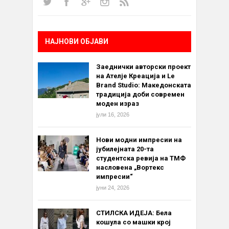
НАЈНОВИ ОБЈАВИ
Заеднички авторски проект
на Ателје Креација и Le
Brand Studio: Македонската
традиција доби современ
моден израз
јули 16, 2026
Нови модни импресии на
јубилејната 20-та
студентска ревија на ТМФ
насловена „Вортекс
импресии“
јуни 24, 2026
СТИЛСКА ИДЕЈА: Бела
кошула со машки крој