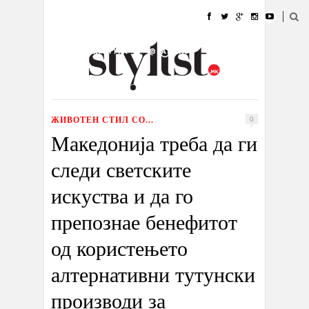
ДОМА
МОДА
СТИЛ
УБАВИНА
ЖИВОТ
КУЛТУРА
@РАБОТА
ГАЛЕРИЈА
ИЗЛОГ
КОНТАКТ
ЖИВОТЕН СТИЛ СО...
0
Македонија треба да ги
следи светските
искуства и да го
препознае бенефитот
од користењето
алтернативни тутунски
производи за