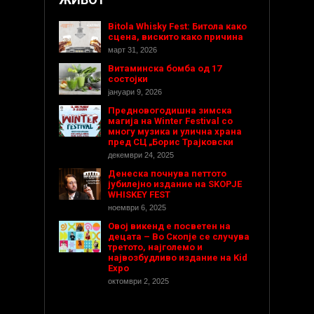
Bitola Whisky Fest: Битола како
сцена, вискито како причина
март 31, 2026
Витаминска бомба од 17
состојки
јануари 9, 2026
Предновогодишнa зимска
магија на Winter Festival со
многу музика и улична храна
пред СЦ „Борис Трајковски
декември 24, 2025
Денеска почнува петтото
јубилејно издание на SKOPJE
WHISKEY FEST
ноември 6, 2025
Овој викенд е посветен на
децата – Во Скопје се случува
третото, најголемо и
највозбудливо издание на Kid
Expo
октомври 2, 2025