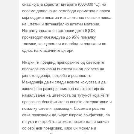
онаа која ја користат цигарите (600-800 °C), но
сосема доволна да ослободи ароматична пареа
која содржи никотин и значително пониски нивоа
на штетни и потенцијално штетни материи.
Истражувањата се согласни дека IQOS
производот обезбедува до 95% помалку
токсини, канцерогени и слободни радикали во
однос на класичните цигари.
Имајќи ги предвид препораките од светските
високореномирани институции од областа на
јавното здравје, потреба и реалност е
Македонија да ги следи новите искуства и да
започне со развој и примена на стратегија за
намалување на штетноста од тутунот која ќе ги
препознае бенефитите на новите алтернативни и
помалку штетни производи. Сосема е реално
овие производи да бидат широко прифатени, па
оттука и потребата стоматолозите да се соочат
со овој нов предизвик, како би можеле и