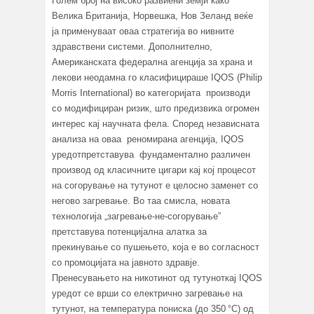
Голем број на високо развиени земји како
Велика Британија, Норвешка, Нов Зеланд веќе
ја применуваат оваа стратегија во нивните
здравствени системи. Дополнително,
Американската федерална агенција за храна и
лекови неодамна го класифицираше IQOS (Philip
Morris International) во категоријата производи
со модифициран ризик, што предизвика огромен
интерес кај научната фела. Според независната
анализа на оваа реномирана агенција, IQOS
уредотпретставува фундаментално различен
производ од класичните цигари кај кој процесот
на согорување на тутунот е целосно заменет со
негово загревање. Во таа смисла, новата
технологија „загревање-не-согорување”
претставува потенцијална алатка за
прекинување со пушењето, која е во согласност
со промоцијата на јавното здравје.
Пренесувањето на никотинот од тутуноткај IQOS
уредот се врши со електрично загревање на
тутунот, на температура пониска (до 350 °C) од