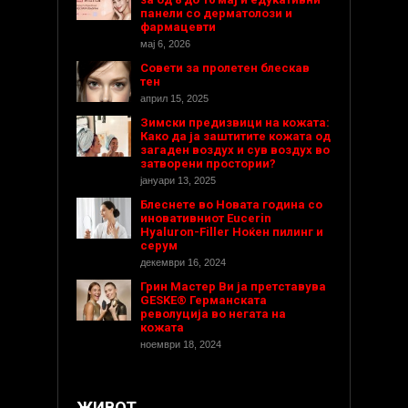
панели со дерматолози и
фармацевти
мај 6, 2026
Совети за пролетен блескав
тен
април 15, 2025
Зимски предизвици на кожата:
Како да ја заштитите кожата од
загаден воздух и сув воздух во
затворени простории?
јануари 13, 2025
Блеснете во Новата година со
иновативниот Eucerin
Hyaluron-Filler Ноќен пилинг и
серум
декември 16, 2024
Грин Мастер Ви ја претставува
GESKE® Германската
револуција во негата на
кожата
ноември 18, 2024
ЖИВОТ