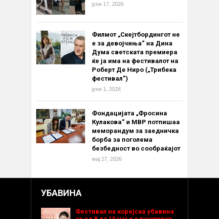
јуни 17, 2026
Филмот „Скејтбордингот не
е за девојчиња“ на Дина
Дума светската премиера
ќе ја има на фестивалот на
Роберт Де Ниро („Трибека
фестивал“)
јуни 1, 2026
Фондацијата „Фросина
Кулакова“ и МВР потпишаа
меморандум за заедничка
борба за поголема
безбедност во сообраќајот
мај 27, 2026
УБАВИНА
Фестивал на корејска убавина
за од 8 до 10 мај и едукативни