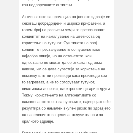
кон надворешните антигени.
Активностите за промоција на јавното здравје се
секогаш добредојдени и широко прифатени, а
голем број на развиени земји го препознаваат
концептот на намалување на штетноста од
користење на тутунот. Суштината на овој
концепт е престанувањето со пушење како
најдобра опција, но на останатите кои
едноставно не можат да се откажат од оваа
навика, им се дава сугестија за користење на
помалку штетни производи како производи кои
го загреваат, а не го согоруваат тутунот,
никотински лепенки, електронски цигари и други.
Токму, користењето на алтернативите со
намалена штетност за пушачите, најверојатно ќе
резултира со намален вкупен ризик по здравјето
на населението во целина, вклучително и за
оралното здравје.