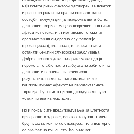
најважните ризик фактори одговорен за почеток
и развој на различни орални воспалителни
состојби, вклучувајќи ја пародонталната болест,
денталниот кариес, улцеро-некрозниот гингивит,
афтозниот стоматит, никотинскиот стоматит,
оралниоткарцином,орална леукоплакија
(преканцероза), меланоза, влакнест јазик и
останати бенигни слузокожни заболувања.
Добро е познато дека цигарите можат да ја
пореметат стабилноста на бојата на забите и на
денталните полнења, ги афектираат
резултатите на денталните импланти и го
компромитираат ефектот на пародонталната
терапија. Пушењето цигари доведува до сува
уста и појава на лош здив.
Но и покрај сите предупредувања за штетноста
врз оралното здравје, сепак остануваат голем
број пушачи, кои не се откажуваат или повторно
се враќаат на пушењето. Кај оние кои