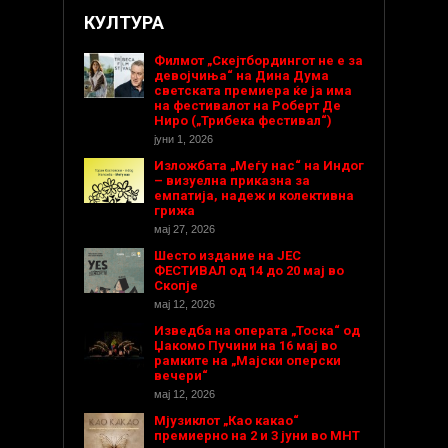
КУЛТУРА
Филмот „Скејтбордингот не е за
девојчиња“ на Дина Дума
светската премиера ќе ја има
на фестивалот на Роберт Де
Ниро („Трибека фестивал“)
јуни 1, 2026
Изложбата „Меѓу нас“ на Индог
– визуелна приказна за
емпатија, надеж и колективна
грижа
мај 27, 2026
Шесто издание на ЈЕС
ФЕСТИВАЛ од 14 до 20 мај во
Скопје
мај 12, 2026
Изведба на операта „Тоска“ од
Џакомо Пучини на 16 мај во
рамките на „Мајски оперски
вечери“
мај 12, 2026
Мјузиклот „Као какао“
премиерно на 2 и 3 јуни во МНТ