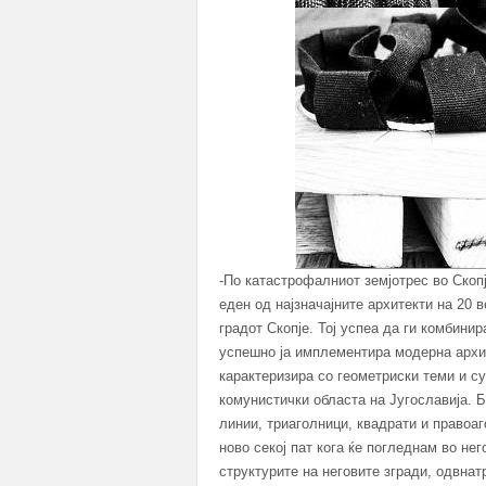
-По катастрофалниот земјотрес во Скопј
еден од најзначајните архитекти на 20 
градот Скопје. Тој успеа да ги комбини
успешно ја имплементира модерна архите
карактеризира со геометриски теми и с
комунистички областа на Југославија. Б
линии, триаголници, квадрати и правоаг
ново секој пат кога ќе погледнам во не
структурите на неговите згради, одвна