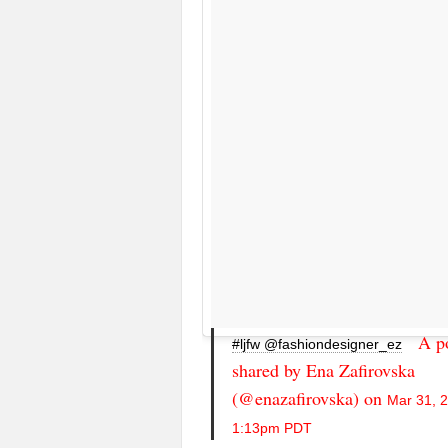
A po
#ljfw @fashiondesigner_ez
shared by Ena Zafirovska
(@enazafirovska) on
Mar 31, 2
1:13pm PDT