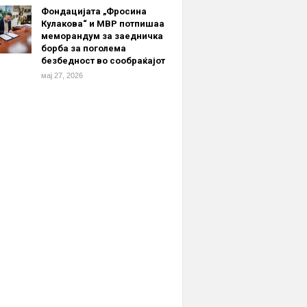
Фондацијата „Фросина
Кулакова“ и МВР потпишаа
меморандум за заедничка
борба за поголема
безбедност во сообраќајот
мај 27, 2026