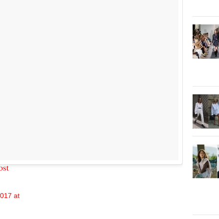
st
017 at