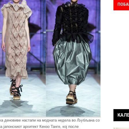
ПОБА
КАЛ
ка деновиве настапи на модната недела во Љубљана со
а јапонскиот архитект Кензо Танге, кој после