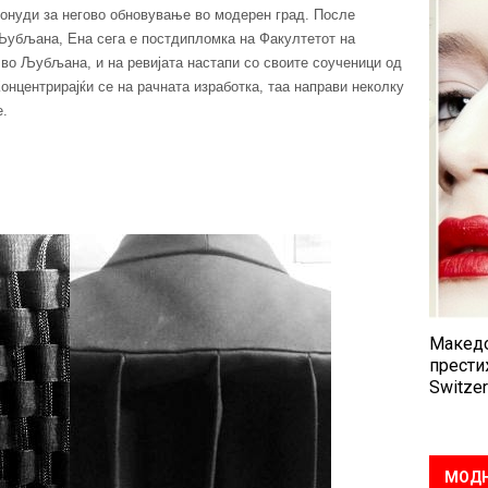
 онуди за негово обновување во модерен град. После
 Љубљана, Ена сега е постдипломка на Факултетот на
 во Љубљана, и на ревијата настапи со своите соученици од
Концентрирајќи се на рачната изработка, таа направи неколку
е.
Македо
прести
Switzer
МОДН