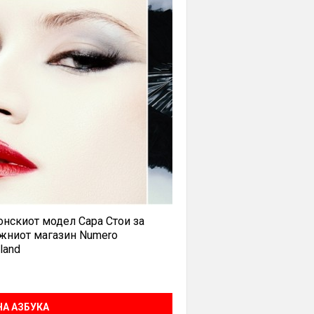
нскиот модел Сара Стои за
жниот магазин Numero
land
А АЗБУКА