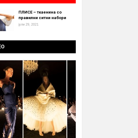
ПЛИСЕ – ткаенина со
правилни ситни набори
јули 29, 2021
ЕО