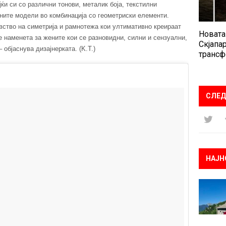
јќи си со различни тонови, металик боја, текстилни
ените модели во комбинација со геометриски елементи.
вство на симетрија и рамнотежа кои ултимативно креираат
Новата
е наменета за жените кои се разновидни, силни и сензуални,
Скјапар
 објаснува дизајнерката. (K.T.)
трансф
СЛЕД
НАЈН