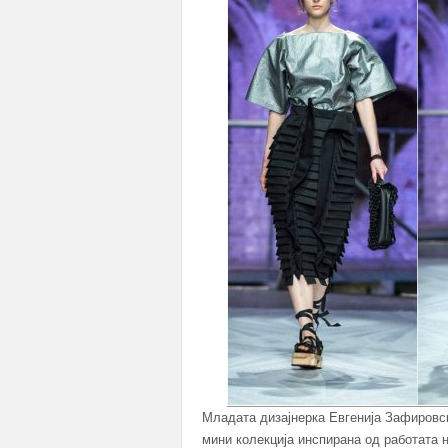
Младата дизајнерка Евгенија Зафировс
мини колекција инспирана од работата н