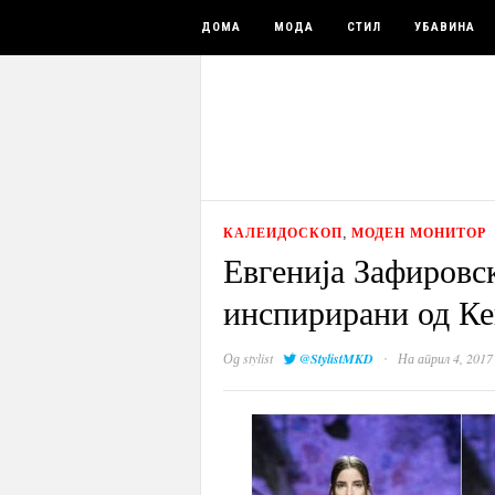
ДОМА
МОДА
СТИЛ
УБАВИНА
КАЛЕИДОСКОП
МОДЕН МОНИТОР
,
Евгенија Зафировс
инспирирани од Ке
·
Од
stylist
@StylistMKD
На април 4, 2017