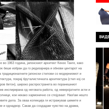
ВИД
е во 1963 година, јапонскиот архитект Кензо Танге, како
век беше избран да го редизајнира и обнови центарот на
ра традиционалните јапонски стилови со модернизмот и
ктура, покрај бруталистичката архитектура (стил кој се
уров бетон), широко распространета во поранешниот
ев инспирирана од неговата работа, од неверојатните агли и
олници, кои некако хармонично се спојуваат. Наоѓам нешто
говите дела. За оваа колекција ги истражував шемите и
тре и однадвор. Сакав да создадам чувство на драма,