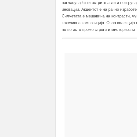
нагласувајќи ги острите агли и поигрува
иновации. Акцентот е на рачно изработ
Силуетата е мешавина на контрасти, чу
кохезивна композиција. Оваа колекција 
но во исто време строги и мистериозни –