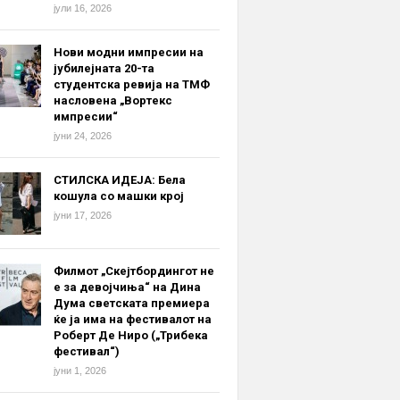
јули 16, 2026
Нови модни импресии на
јубилејната 20-та
студентска ревија на ТМФ
насловена „Вортекс
импресии“
јуни 24, 2026
СТИЛСКА ИДЕЈА: Бела
кошула со машки крој
јуни 17, 2026
Филмот „Скејтбордингот не
е за девојчиња“ на Дина
Дума светската премиера
ќе ја има на фестивалот на
Роберт Де Ниро („Трибека
фестивал“)
јуни 1, 2026