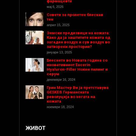
фармацевти
мај 6, 2026
Совети за пролетен блескав
тен
април 15, 2025
Зимски предизвици на кожата:
Како да ја заштитите кожата од
загаден воздух и сув воздух во
затворени простории?
јануари 13, 2025
Блеснете во Новата година со
иновативниот Eucerin
Hyaluron-Filler Ноќен пилинг и
серум
декември 16, 2024
Грин Мастер Ви ја претставува
GESKE® Германската
револуција во негата на
кожата
ноември 18, 2024
ЖИВОТ