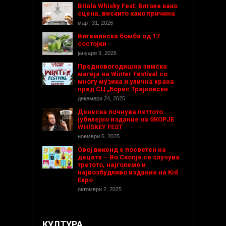
Bitola Whisky Fest: Битола како
сцена, вискито како причина
март 31, 2026
Витаминска бомба од 17
состојки
јануари 9, 2026
Предновогодишнa зимска
магија на Winter Festival со
многу музика и улична храна
пред СЦ „Борис Трајковски
декември 24, 2025
Денеска почнува петтото
јубилејно издание на SKOPJE
WHISKEY FEST
ноември 6, 2025
Овој викенд е посветен на
децата – Во Скопје се случува
третото, најголемо и
највозбудливо издание на Kid
Expo
октомври 2, 2025
КУЛТУРА