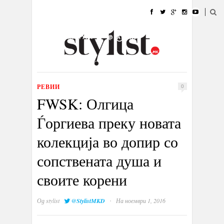
ДОМА
МОДА
СТИЛ
УБАВИНА
ЖИВОТ
КУЛТУРА
@РАБОТА
ГАЛЕРИЈА
ИЗЛОГ
КОНТАКТ
РЕВИИ
0
FWSK: Олгица
Ѓоргиева преку новата
колекција во допир со
сопствената душа и
своите корени
·
Од
stylist
@StylistMKD
На ноември 1, 2016