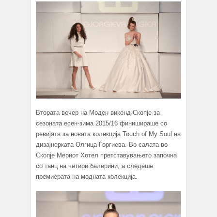
Втората вечер на Моден викенд-Скопје за
сезоната есен-зима 2015/16 финишираше со
ревијата за новата колекција Touch of My Soul на
дизајнерката Олгица Ѓоргиева. Во салата во
Скопје Мериот Хотел претставувањето започна
со танц на четири балерини, а следеше
премиерата на модната колекција.