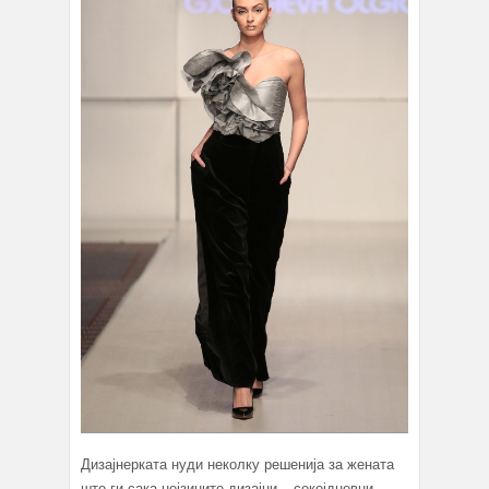
Дизајнерката нуди неколку решенија за жената
што ги сака нејзините дизајни – секојдневни