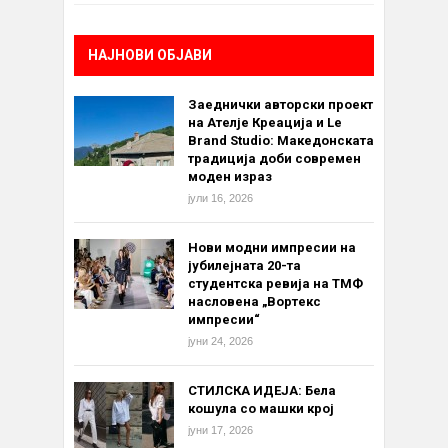
НАЈНОВИ ОБЈАВИ
Заеднички авторски проект
на Ателје Креација и Le
Brand Studio: Македонската
традиција доби современ
моден израз
јули 16, 2026
Нови модни импресии на
јубилејната 20-та
студентска ревија на ТМФ
насловена „Вортекс
импресии“
јуни 24, 2026
СТИЛСКА ИДЕЈА: Бела
кошула со машки крој
јуни 17, 2026