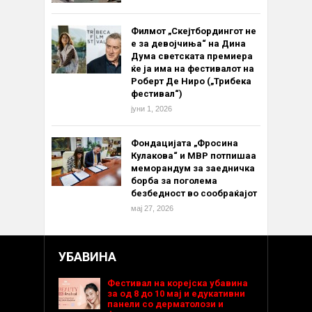
Филмот „Скејтбордингот не
е за девојчиња“ на Дина
Дума светската премиера
ќе ја има на фестивалот на
Роберт Де Ниро („Трибека
фестивал“)
јуни 1, 2026
Фондацијата „Фросина
Кулакова“ и МВР потпишаа
меморандум за заедничка
борба за поголема
безбедност во сообраќајот
мај 27, 2026
УБАВИНА
Фестивал на корејска убавина
за од 8 до 10 мај и едукативни
панели со дерматолози и