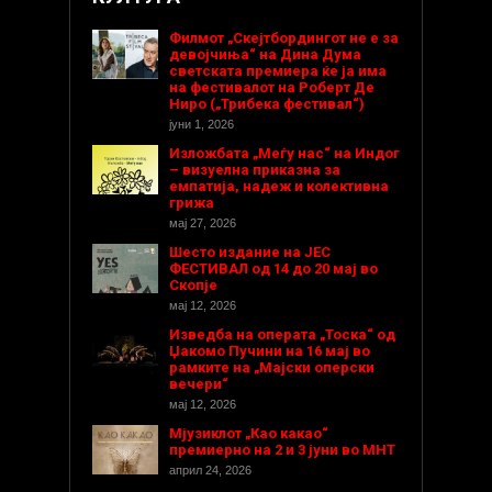
Филмот „Скејтбордингот не е за
девојчиња“ на Дина Дума
светската премиера ќе ја има
на фестивалот на Роберт Де
Ниро („Трибека фестивал“)
јуни 1, 2026
Изложбата „Меѓу нас“ на Индог
– визуелна приказна за
емпатија, надеж и колективна
грижа
мај 27, 2026
Шесто издание на ЈЕС
ФЕСТИВАЛ од 14 до 20 мај во
Скопје
мај 12, 2026
Изведба на операта „Тоска“ од
Џакомо Пучини на 16 мај во
рамките на „Мајски оперски
вечери“
мај 12, 2026
Мјузиклот „Као какао“
премиерно на 2 и 3 јуни во МНТ
април 24, 2026