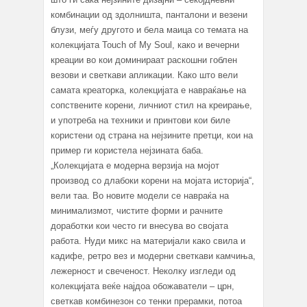
комбинации од здолништа, панталони и везени
блузи, меѓу другото и бела маица со темата на
колекцијата Touch of My Soul, како и вечерни
креации во кои доминираат раскошни гоблен
везови и светкави апликации. Како што вели
самата креаторка, колекцијата е навраќање на
сопствените корени, личниот стил на креирање,
и употреба на техники и принтови кои биле
користени од страна на нејзините претци, кои на
пример ги користела нејзината баба.
„Колекцијата е модерна верзија на мојот
производ со длабоки корени на мојата историја“,
вели таа. Во новите модели се навраќа на
минимализмот, чистите форми и рачните
доработки кои често ги внесува во својата
работа. Нуди микс на материјали како свила и
кадифе, ретро вез и модерни светкави камчиња,
лежерност и свеченост. Неколку изгледи од
колекцијата веќе најдоа обожаватели – црн,
светкав комбинезон со тенки прерамки, потоа