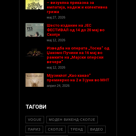
– визуелна приказна за
емпатија, надеж и колективна
грижа
мај 27, 2026
Шесто издание на ЈЕС
ФЕСТИВАЛ од 14 до 20 мај во
Скопје
мај 12, 2026
Изведба на операта „Тоска“ од
Џакомо Пучини на 16 мај во
рамките на „Мајски оперски
вечери“
мај 12, 2026
Мјузиклот „Као какао“
премиерно на 2 и 3 јуни во МНТ
април 24, 2026
ТАГОВИ
VOGUE
МОДЕН ВИКЕНД-СКОПЈЕ
ПАРИЗ
СКОПЈЕ
ТРЕНД
ВИДЕО