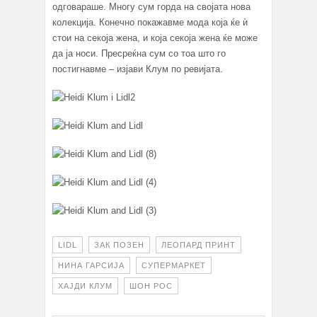
одговараше. Многу сум горда на својата нова
колекција. Конечно покажавме мода која ќе ѝ
стои на секоја жена, и која секоја жена ќе може
да ја носи. Пресреќна сум со тоа што го
постигнавме – изјави Клум по ревијата.
LIDL
ЗАК ПОЗЕН
ЛЕОПАРД ПРИНТ
НИНА ГАРСИЈА
СУПЕРМАРКЕТ
ХАЈДИ КЛУМ
ШОН РОС