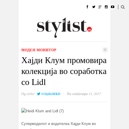
ДОМА
МОДА
СТИЛ
УБАВИНА
ЖИВОТ
КУЛТУРА
@РАБОТА
ГАЛЕРИЈА
ИЗЛОГ
КОНТАКТ
МОДЕН МОНИТОР
0
Хајди Клум промовира
колекција во соработка
со Lidl
·
Од
stylist
@StylistMKD
На септември 11, 2017
Супермоделот и водителка Хајди Клум во