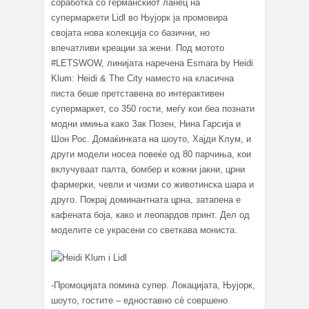
соработка со германскиот ланец на
супермаркети Lidl во Њујорк ја промовира
својата нова колекција со базични, но
впечатливи креации за жени. Под мотото
#LETSWOW, линијата наречена Esmara by Heidi
Klum: Heidi & The City наместо на класична
писта беше претставена во интерактивен
супермаркет, со 350 гости, меѓу кои беа познати
модни имиња како Зак Позен, Нина Гарсија и
Шон Рос. Домаќинката на шоуто, Хајди Клум, и
други модели носеа повеќе од 80 парчиња, кои
вклучуваат палта, бомбер и кожни јакни, црни
фармерки, чевли и чизми со животинска шара и
друго. Покрај доминантната црна, затапена е
кафената боја, како и леопардов принт. Дел од
моделите се украсени со светкава мониста.
-Промоцијата помина супер. Локацијата, Њујорк,
шоуто, гостите – едноставно сè совршено