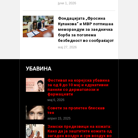
јуни 1, 2026
Фондацијата „Фросина
Кулакова“ и МВР потпишаа
меморандум за заедничка
борба за поголема
безбедност во сообраќајот
мај 27, 2026
УБАВИНА
Фестивал на корејска убавина
за од 8 до 10 мај и едукативни
панели со дерматолози и
фармацевти
мај 6, 2026
Совети за пролетен блескав
тен
април 15, 2025
Зимски предизвици на кожата:
Како да ја заштитите кожата од
загаден воздух и сув воздух во