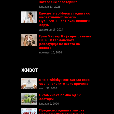
затворени простории?
јануари 13, 2025
Блеснете во Новата година со
иновативниот Eucerin
Hyaluron-Filler Ноќен пилинг и
серум
декември 16, 2024
Грин Мастер Ви ја претставува
GESKE® Германската
револуција во негата на
кожата
ноември 18, 2024
ЖИВОТ
Bitola Whisky Fest: Битола како
сцена, вискито како причина
март 31, 2026
Витаминска бомба од 17
состојки
јануари 9, 2026
Предновогодишнa зимска