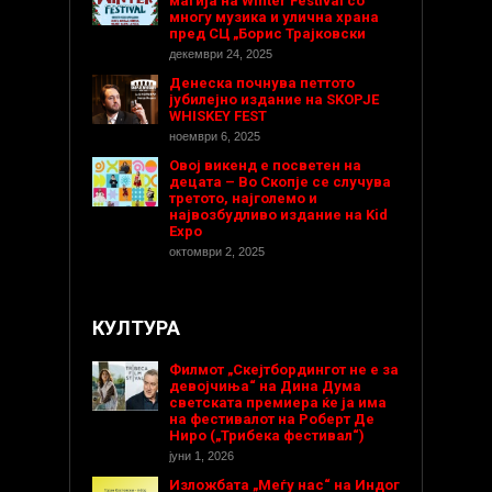
магија на Winter Festival со
многу музика и улична храна
пред СЦ „Борис Трајковски
декември 24, 2025
Денеска почнува петтото
јубилејно издание на SKOPJE
WHISKEY FEST
ноември 6, 2025
Овој викенд е посветен на
децата – Во Скопје се случува
третото, најголемо и
највозбудливо издание на Kid
Expo
октомври 2, 2025
КУЛТУРА
Филмот „Скејтбордингот не е за
девојчиња“ на Дина Дума
светската премиера ќе ја има
на фестивалот на Роберт Де
Ниро („Трибека фестивал“)
јуни 1, 2026
Изложбата „Меѓу нас“ на Индог