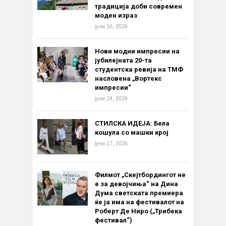
традиција доби современ
моден израз
јули 16, 2026
Нови модни импресии на
јубилејната 20-та
студентска ревија на ТМФ
насловена „Вортекс
импресии“
јуни 24, 2026
СТИЛСКА ИДЕЈА: Бела
кошула со машки крој
јуни 17, 2026
Филмот „Скејтбордингот не
е за девојчиња“ на Дина
Дума светската премиера
ќе ја има на фестивалот на
Роберт Де Ниро („Трибека
фестивал“)