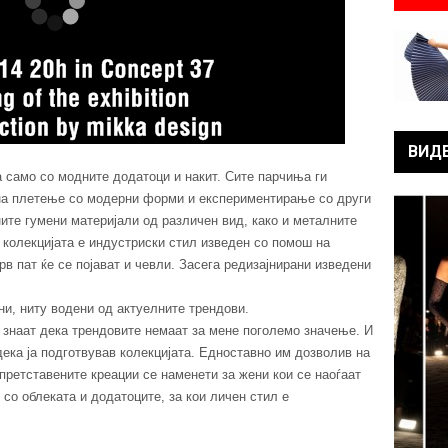
ВИД
а само со модните додатоци и накит. Сите парчиња ги
 на плетење со модерни форми и експериментирање со други
ните гумени материјали од различен вид, како и металните
колекцијата е индустриски стил изведен со помош на
рв пат ќе се појават и чевли. Засега редизајнирани изведени
ни, ниту водени од актуелните трендови.
о знаат дека трендовите немаат за мене поголемо значење. И
дека ја подготвував колекцијата. Едноставно им дозволив на
т претставените креации се наменети за жени кои се наоѓаат
со облеката и додатоците, за кои личен стил е