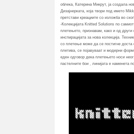
облека, Катерина Микрут, ја создала нов
Дизајнерката, која твори под името Mikk
претстави креациите со изложба во скоп
-Колекцијата Knitted Solutions по сами
плетењето, признавам, како и од други 
инспирацијата за нова колекција. Техн
со плетење може да се постигне доста
плетива, се појавуваат и модерни форм
еден одговор дека плетењето носи неог
пастелните бои , линијата е наменета п