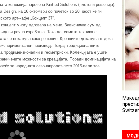
ата колекција наречена Knitted Solutions (плетени решенија).
a Design, на 16 октомври со почеток во 20 часот ќе ги
ското арт-кафе „Концепт 37“.
от концепт многу одговара на мене. Зависничка сум од
видови рачна изработка. Така да, самата техника е
иката се покажува како решение. Креациите докажуваат дека
 експериментален производ. Покрај традиционалните
и, тродимензионални и геометриски. Колекцијата е уште
раничените можности за креацијата. Поради доминацијата на
овеќе за наредната сезонапролет-лето 2015-вели таа.
Македо
прести
Switzer
МОДН