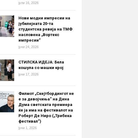
јули 16, 2026
Нови модни импресии на
јубилејната 20-та
студентска ревија на ТМФ
насловена „Вортекс
импресии“
јуни 24, 2026
СТИЛСКА ИДЕЈА: Бела
кошула со машки крој
јуни 17, 2026
Филмот „Скејтбордингот не
е за девојчиња“ на Дина
Дума светската премиера
ќе ја има на фестивалот на
Роберт Де Ниро („Трибека
фестивал“)
јуни 1, 2026