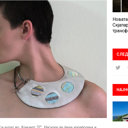
Новата
Скјапар
трансф
СЛЕД
НАЈН
е купат во „Концепт 37“. Наскоро ќе биде изработена и