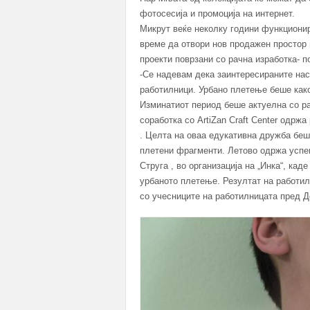
фотосесија и промоција на интернет.
Микрут веќе неколку години функционир
време да отвори нов продажен простор 
проекти поврзани со рачна изработка- 
-Се надевам дека заинтересираните нас
работилници. Урбано плетење беше како
Изминатиот период беше актуелна со р
соработка со ArtiZan Craft Center одрж
. Целта на оваа едукативна дружба беш
плетени фрагменти. Летово одржа усп
Струга , во организација на „Инка“, кад
урбаното плетење. Резултат на работил
со учесниците на работилницата пред Д