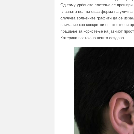
Од таму урбаното плетење се прошири н
Главната цел на оваа форма на улична 
случува волнените графити да се израб
внимание кон конкретни општествени пр
прашање за користење на јавниот прост
Катерина постојано нешто создава.