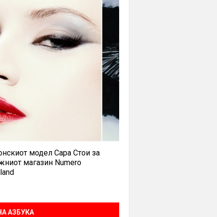
нскиот модел Сара Стои за
жниот магазин Numero
land
А АЗБУКА