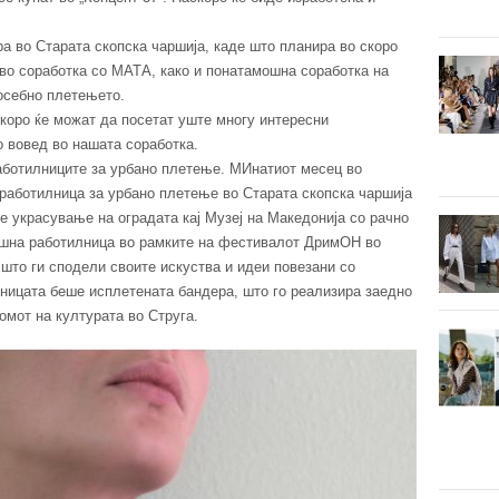
а во Старата скопска чаршија, каде што планира во скоро
во соработка со МАТА, како и понатамошна соработка на
посебно плетењето.
коро ќе можат да посетат уште многу интересни
 вовед во нашата соработка.
аботилниците за урбано плетење. МИнатиот месец во
а работилница за урбано плетење во Старата скопска чаршија
е украсување на оградата кај Музеј на Македонија со рачно
ешна работилница во рамките на фестивалот ДримОН во
е што ги сподели своите искуства и идеи повезани со
ницата беше исплетената бандера, што го реализира заедно
омот на културата во Струга.