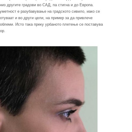
из другите градови во САД, па стигна и до Европа.
уметност е разубавување на градското сивило, иако се
отуваат и во други цели, на пример за да привлече
облеми. Исто така преку урбаното плетење се поставува
ор.