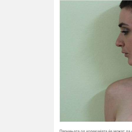
Парчињата од колекцијата ќе можат да с