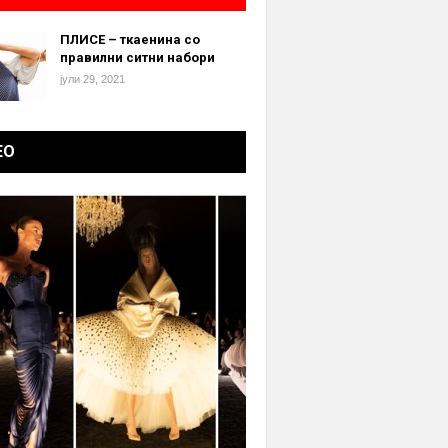
ПЛИСЕ – ткаенина со
правилни ситни набори
јули 29, 2021
ЕО