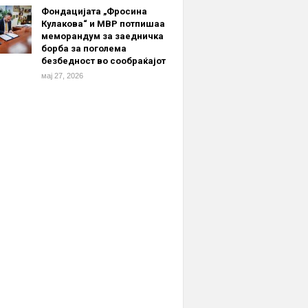
Фондацијата „Фросина
Кулакова“ и МВР потпишаа
меморандум за заедничка
борба за поголема
безбедност во сообраќајот
мај 27, 2026