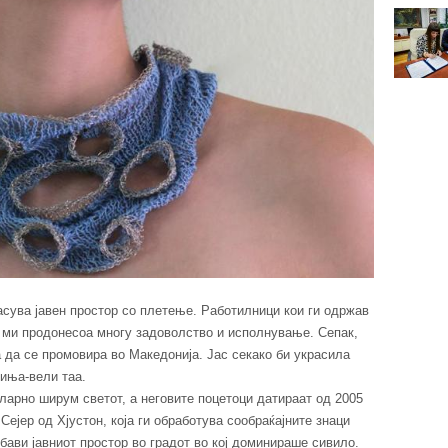
асува јавен простор со плетење. Работилници кои ги одржав
а ми продонесоа многу задоволство и исполнување. Сепак,
а да се промовира во Македонија. Јас секако би украсила
чиња-вели таа.
пуларно ширум светот, а неговите поцетоци датираат од 2005
ејер од Хјустон, која ги обработува сообраќајните знаци
бави јавниот простор во градот во кој доминираше сивило.