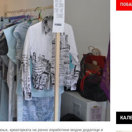
ПОБА
КАЛ
ење, креаторката на рачно изработени модни додатоци и