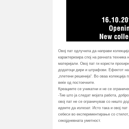
Овој пат одлучила да направи колекциј
карактеризира спој на рачната техника
материјали. Овој пат ги користи проѕир
додатоци дири и штрафови. Ефектот на 
„плетени решенија“. Во оваа колекција п
веќе од постоечките.
Креациите се уникатни и не се ограниче
-Тие што ја следат мојата работа, добр
овој пат не се ограничував со ништо до
идеите да излезат. Исто така и овој па
себеси во експериментирање со стилот, 
секојдневната уметност.