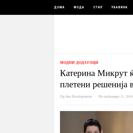
ДОМА
МОДА
СТИЛ
УБАВИНА
МОДНИ ДОДАТОЦИ
Катерина Микрут ќ
плетени решенија 
·
Од
Ана Несторовска
На октомври 11, 2014