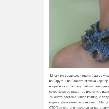
-Многу ме воодушеви идејата да се укр
во Струга и во Старата скопска чаршиј
потребно е уште мноу работа оваа идеј
секое ќоше во градот со плетените пар
Урбаното плетење (urban knitting) е по
година. Движењето го започнало Магда С
СТОП со плетени парчиња за да го разу