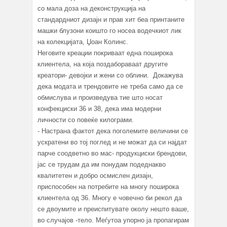
со мала доза на деконструкција на
стандардниот дизајн и прав хит беа принтаните
машки блузони коишто го носеа водечкиот лик
на колекцијата, Џоан Колинс.
Неговите креации покриваат една поширока
клиентела, на која поздабораваат другите
креатори- девојки и жени со облини. Докажува
дека модата и трендовите не треба само да се
обмислува и произведува тие што носат
конфекциски 36 и 38, дека има модерни
личности со повеќе килограми.
- Настрана фактот дека поголемите величини се
ускратени во тој поглед и не можат да си најдат
парче соодветно во мас- продукциски брендови,
јас се трудам да им понудам подеднакво
квалитетен и добро осмислен дизајн,
приспособен на потребите на многу поширока
клиентела од 36. Многу е човечно би рекол да
се двоумите и преиспитувате околу нешто ваше,
во случајов -тело. Меѓутоа упорно ја пропагирам