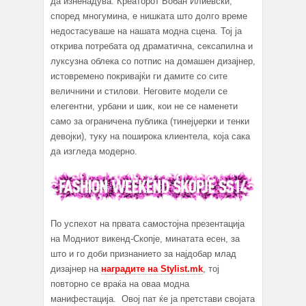
да изненадува. Креаторот Бобан Илиевски,
според многумина, е нишката што долго време
недостасуваше на нашата модна сцена. Тој ја
открива потребата од драматична, сексапилна и
луксузна облека со потпис на домашен дизајнер,
истовремено покривајќи ги дамите со сите
величнини и стилови. Неговите модели се
елегентни, урбани и шик, кои не се наменети
само за ограничена публика (тинејџерки и тенки
девојки), туку на поширока клиентела, која сака
да изгледа модерно.
По успехот на првата самостојна презентација
на Модниот викенд-Скопје, минататa есен, за
што и го доби признанието за најдобар млад
дизајнер на
наградите на Stylist.mk
, тој
повторно се враќа на оваа модна
манифестација. Овој пат ќе ја претстави својата