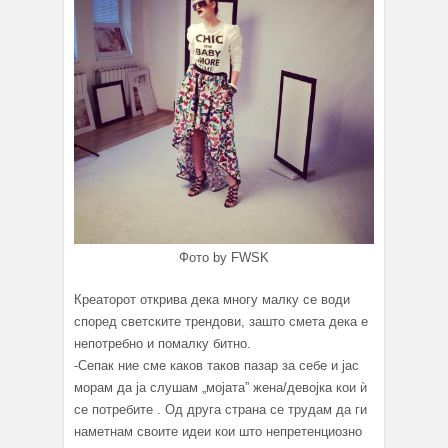
Фото by FWSK
Креаторот открива дека многу малку се води
според светските трендови, зашто смета дека е
непотребно и помалку битно.
-Сепак ние сме каков таков пазар за себе и јас
морам да ја слушам „мојата” жена/девојка кои ѝ
се потребите . Од друга страна се трудам да ги
наметнам своите идеи кои што непретенциозно