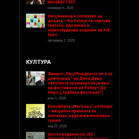
WHISKEY FEST
ноември 6, 2025
Овој викенд е посветен на
децата – Во Скопје се случува
третото, најголемо и
највозбудливо издание на Kid
Expo
октомври 2, 2025
КУЛТУРА
Филмот „Скејтбордингот не е за
девојчиња“ на Дина Дума
светската премиера ќе ја има
на фестивалот на Роберт Де
Ниро („Трибека фестивал“)
јуни 1, 2026
Изложбата „Меѓу нас“ на Индог
– визуелна приказна за
емпатија, надеж и колективна
грижа
мај 27, 2026
Шесто издание на ЈЕС
ФЕСТИВАЛ од 14 до 20 мај во