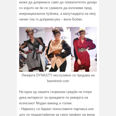
може да допринесе само до поквалитетен дизајн
со којшто не би се срамеле да излеземе пред
инернационална публика, а валутацијата на овој
начин тоа го допринесува – вели Бобан.
Линијата DYNASTY екслузивно се продава на
bastetnoir.com
На една од нашите скорешни средби ни откри
дека интересот за креациите по ревијата на
есенскиот Моден викенд е голем.
- Најмногу се бараат поносливите парчиња кои
што се поадаптабилни за секој профил на жена,