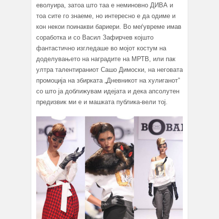
еволуира, затоа што таа е неминовно ДИВА и
тоа сите го знаеме, но интересно е да одиме и
кон некои поинакви бариери. Во меѓувреме имав
соработка и со Васил Зафирчев којшто
фантастично изгледаше во мојот костум на
доделувањето на наградите на МРТВ, или пак
ултра талентираниот Сашо Димоски, на неговата
промоција на збирката „Дневникот на хулиганот”
со што ја доближувам идејата и дека апсолутен
предизвик ми е и машката публика-вели тој.