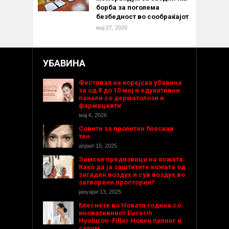
борба за поголема
безбедност во сообраќајот
мај 27, 2026
УБАВИНА
Фестивал на корејска убавина
за од 8 до 10 мај и едукативни
панели со дерматолози и
фармацевти
мај 6, 2026
Совети за пролетен блескав
тен
април 15, 2025
Зимски предизвици на кожата:
Како да ја заштитите кожата од
загаден воздух и сув воздух во
затворени простории?
јануари 13, 2025
Блеснете во Новата година со
иновативниот Eucerin
Hyaluron-Filler Ноќен пилинг и
серум