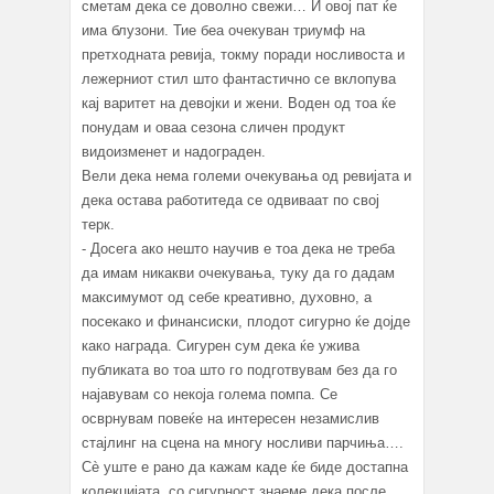
сметам дека се доволно свежи… И овој пат ќе
има блузони. Тие беа очекуван триумф на
претходната ревија, токму поради носливоста и
лежерниот стил што фантастично се вклопува
кај варитет на девојки и жени. Воден од тоа ќе
понудам и оваа сезона сличен продукт
видоизменет и надограден.
Вели дека нема големи очекувања од ревијата и
дека остава работитеда се одвиваат по свој
терк.
- Досега ако нешто научив е тоа дека не треба
да имам никакви очекувања, туку да го дадам
максимумот од себе креативно, духовно, а
посекако и финансиски, плодот сигурно ќе дојде
како награда. Сигурен сум дека ќе ужива
публиката во тоа што го подготвувам без да го
најавувам со некоја голема помпа. Се
осврнувам повеќе на интересен незамислив
стајлинг на сцена на многу носливи парчиња….
Сè уште е рано да кажам каде ќе биде достапна
колекцијата, со сигурност знаеме дека после