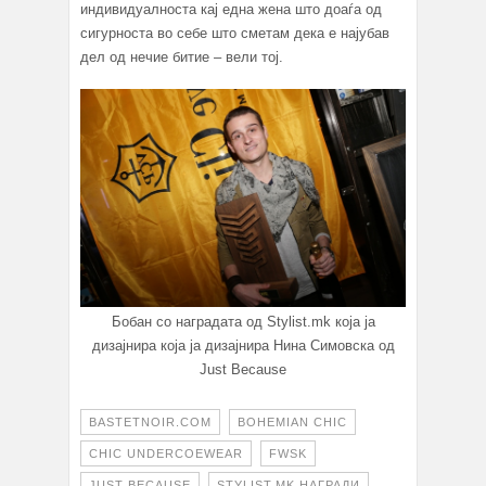
индивидуалноста кај една жена што доаѓа од
сигурноста во себе што сметам дека е најубав
дел од нечие битие – вели тој.
Бобан со наградата од Stylist.mk која ја
дизајнира која ја дизајнира Нина Симовска од
Just Because
BASTETNOIR.COM
BOHEMIAN CHIC
CHIC UNDERCOEWEAR
FWSK
JUST BECAUSE
STYLIST.MK НАГРАДИ