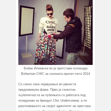
Бобан Илиевски ќе ја претстави колекција
Bohemian CHIC за сезоната пролет-лето 2014
Со секое свое појавување во јавноста
предизвикува фама. Прво ја скокотна
љубопитноста на публиката со работата под
псевдоним за брендот Chic Undercowear, а по
разоткивањето на својот идентитет не престана