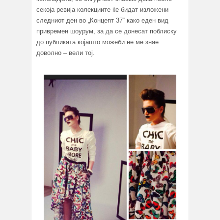
секоја ревија колекциите ќе бидат изложени
следниот ден во „Концепт 37“ како еден вид
привремен шоурум, за да се донесат поблиску
до публиката којашто можеби не ме знае
доволно – вели тој.