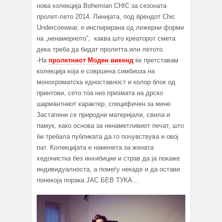
нова колекција Bohemian CHIC за сезоната
пролет-лето 2014. Линијата, под брендот Chic
Undercoewear, е инспирирана од лежерни форми
на „ненамерното”, каква што креаторот смета
дека треба да бидат пролетта или летото.
-На
пролетниот Моден викенд
ќе претставам
колекција која е совршена симбиоза на
монохроматска едноставност и колор блок од
принтови, сето тоа низ призмата на дрско
шармантниот карактер, специфичен за мене.
Застапени се природни материјали, свила и
памук, како основа за ненаметливиот печат, што
би требала публиката да го почувствува и овој
пат. Колекцијата е наменета за жената
хедонистка без инхибиции и страв да ја покаже
индивидуалноста, а помеѓу некаде и да остави
понекоја порака ЈАС БЕВ ТУКА…