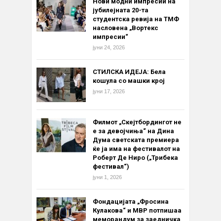
Нови модни импресии на
јубилејната 20-та
студентска ревија на ТМФ
насловена „Вортекс
импресии“
јуни 24, 2026
СТИЛСКА ИДЕЈА: Бела
кошула со машки крој
јуни 17, 2026
Филмот „Скејтбордингот не
е за девојчиња“ на Дина
Дума светската премиера
ќе ја има на фестивалот на
Роберт Де Ниро („Трибека
фестивал“)
јуни 1, 2026
Фондацијата „Фросина
Кулакова“ и МВР потпишаа
меморандум за заедничка