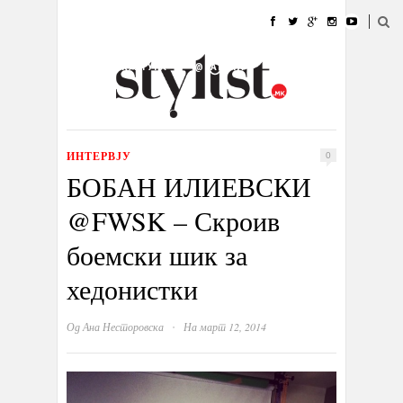
ДОМА
МОДА
СТИЛ
УБАВИНА
ЖИВОТ
КУЛТУРА
@РАБОТА
ГАЛЕРИЈА
ИЗЛОГ
КОНТАКТ
ИНТЕРВЈУ
0
БОБАН ИЛИЕВСКИ
@FWSK – Скроив
боемски шик за
хедонистки
·
Од
Ана Несторовска
На март 12, 2014