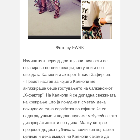
Фото by FWSK
Изминатиот период доста јавни личности се
појавија во негови креации, меѓу кои и поп-
ѕвездата Калиопи и актерот Васил Зафирчев.
- Првиот настап за којшто Калиопи ме
ангажираше беше гостувањето на балканскиот
„Х-фактор“. На Калиопи ѝ се допадна свежината
на креирање што ја понудив и сметам дека
почнуваме една соработка во којашто ќе се
надоградуваме и надополнуваме меѓусебно како
дизајнер/стилист и поп-дива. Малку ќе трае
процесот додека публиката воочи кон кој таргет
целиме и дека имиџот на Калиопи сакаме да