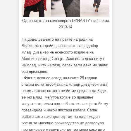
Од ревијата на колекцијата DYNASTY есен-зима
2013-14
На доделувањето на првите награди на
Stylist.mk го доби признанието за најдобар
млад дизајнер на есенското издание на
Модниот викенд-Скопје. Иако вели дека ниту е
најмлад, ниту најтазе, сепак вели дека му значи
ова признание.
- Факт е дека со оглед на моите 28 години
спаѓам во категоријата на млади дизајнери и да
не се лажеме на кого не би му пријало да биде
вечно млад, меѓутоа кога е во прашање
искуството, имам зад себе стаж на којшто би му
позавиделе и некои постари колеги. Сепак
работењето како дел од тим на еден моден
бренд за масовно производство не дозволува
пропагирање медиумско до таа мера како што