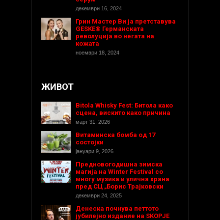
декември 16, 2024
Грин Мастер Ви ја претставува
GESKE® Германската
револуција во негата на
кожата
ноември 18, 2024
ЖИВОТ
Bitola Whisky Fest: Битола како
сцена, вискито како причина
март 31, 2026
Витаминска бомба од 17
состојки
јануари 9, 2026
Предновогодишнa зимска
магија на Winter Festival со
многу музика и улична храна
пред СЦ „Борис Трајковски
декември 24, 2025
Денеска почнува петтото
јубилејно издание на SKOPJE