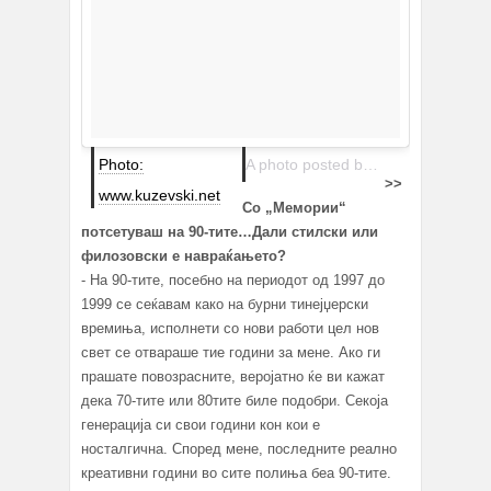
Photo:
A photo posted by Goran Kostovski (@indog) on
>>
www.kuzevski.net
Со „Мемории“
потсетуваш на 90-тите…Дали стилски или
филозовски е навраќањето?
- На 90-тите, посебно на периодот од 1997 до
1999 се сеќавам како на бурни тинејџерски
времиња, исполнети со нови работи цел нов
свет се отвараше тие години за мене. Ако ги
прашате повозрасните, веројатно ќе ви кажат
дека 70-тите или 80тите биле подобри. Секоја
генерација си свои години кон кои е
носталгична. Според мене, последните реално
креативни години во сите полиња беа 90-тите.