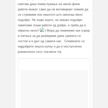
сметам дека помислување на некои фини
работи можат само да нè мотивираат повеќе да
се стремиме кон нештото што некогаш било
подобро. Не знам зошто, но некако подобро
паметиме лоши работи од добри, а треба да е
обратно нели?
Мора да поминеме низ хорор
и патење за да разбереме дека среќата се
состои и е дел од самите нас . Спомените се
најдобрите нешта колку и да е носталгично
романтично сето тоа-вели тој.