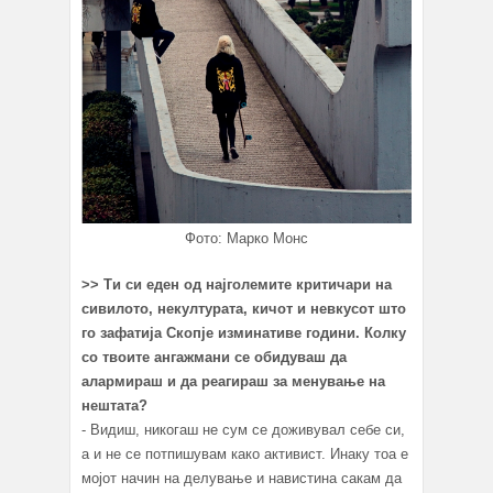
Фото: Марко Монс
>> Ти си еден од најголемите критичари на
сивилото, некултурата, кичот и невкусот што
го зафатија Скопје изминативе години. Колку
со твоите ангажмани се обидуваш да
алармираш и да реагираш за менување на
нештата?
- Видиш, никогаш не сум се доживувал себе си,
а и не се потпишувам како активист. Инаку тоа е
мојот начин на делување и навистина сакам да