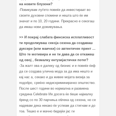
на новите блузони?
-Повикувам луѓето повеќе да инвестираат во
своите духовни спомени и нешта што ќе им
значат и по 10, 20 години. Прекрасно е секогаш
да имаш нови доживувања.
>> И покрај слабата финсиска исплатливост
ти продолжуваш секоја сезона да создаваш
дуксери (или маички) со автентичен принт …
Што те мотивира и не ти дава да се откажеш
од овој , безмалку ентузијастички потег?
-За жалт ова е далеку од бизнис и е повеќе ќеф
да се создава улична мода за да има нешто и
кај нас а, секако и да живее мојата визија за
подобро, среќно недискриминирачко општество.
После шест години во нормална и развиена
средина Celebrate life досега ќе беше најмалку
бренд со по 30 парчиња облека од сезона, но се
надевам дека некако ќе успеам да стигнам и до
тоа. Тешко е и мачно бидејќи јас ги