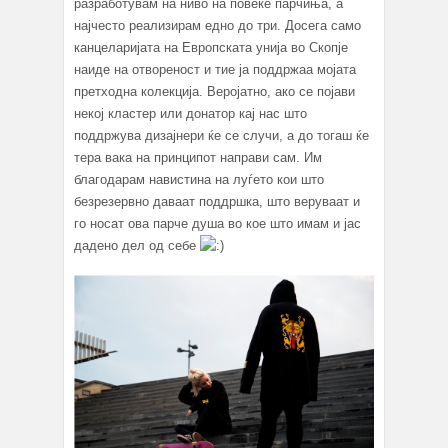
разработувам на ниво на повеќе парчиња, а
најчесто реализирам едно до три. Досега само
канцеларијата на Европската унија во Скопје
наиде на отвореност и тие ја поддржаа мојата
претходна колекција. Веројатно, ако се појави
некој кластер или донатор кај нас што
поддржува дизајнери ќе се случи, а до тогаш ќе
тера вака на принципот направи сам. Им
благодарам навистина на луѓето кои што
безрезервно даваат поддршка, што веруваат и
го носат ова парче душа во кое што имам и јас
дадено дел од себе