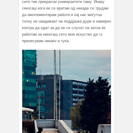
сите тие прекрасни универзитети таму. Инаку
секогаш кога ќе се вратам од некаде се трудам
да имплементирам работи и кај нас меѓутоа
толку не наидиваат на поддршка дури и намерно
контра да одат за да не се случат па затоа ќе
работам за некогаш сето мое искуство да го
пренесувам некако и тука.