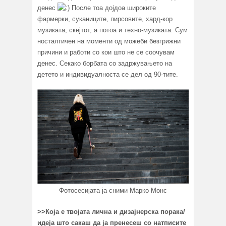
денес
После тоа дојдоа широките
фармерки, суканиците, пирсовите, хард-кор
музиката, скејтот, а потоа и техно-музиката. Сум
носталгичен на моменти од можеби безгрижни
причини и работи со кои што не се соочувам
денес. Секако борбата со задржувањето на
детето и индивидуалноста се дел од 90-тите.
Фотосесијата ја сними Марко Монс
>>Која е твојата лична и дизајнерска порака/
идеја што сакаш да ја пренесеш со натписите