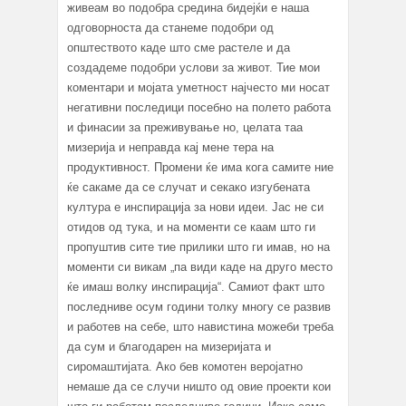
живеам во подобра средина бидејќи е наша
одговорноста да станеме подобри од
општеството каде што сме растеле и да
создадеме подобри услови за живот. Тие мои
коментари и мојата уметност најчесто ми носат
негативни последици посебно на полето работа
и финасии за преживување но, целата таа
мизерија и неправда кај мене тера на
продуктивност. Промени ќе има кога самите ние
ќе сакаме да се случат и секако изгубената
култура е инспирација за нови идеи. Јас не си
отидов од тука, и на моменти се каам што ги
пропуштив сите тие прилики што ги имав, но на
моменти си викам „па види каде на друго место
ќе имаш волку инспирација“. Самиот факт што
последниве осум години толку многу се развив
и работев на себе, што навистина можеби треба
да сум и благодарен на мизеријата и
сиромаштијата. Ако бев комотен веројатно
немаше да се случи ништо од овие проекти кои