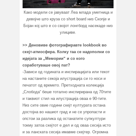
Како модели се јавуваат Леа млада уметница и
девојче што круза со short board низ Скопје и
Бојан кој што е со својот лонгборд насекаде низ
улициве.
>> Деновиве фотографиравте lookbook во
скејт-атмосфера. Колку таа се надополни со
идејата за „Мемории“ и со кого
соработуваше овој пат?
-Зависи од годината и инспирацијата или текот
на настаните секоја илустрација си го носи и
печатот од времето. Претходната колекција
„Слобода“ беше тотално инспирирана од 70тите
и таквиот стил на илустрација оваа е 90-тите.
Низ сите овие години скејт културата остана
достојна во нашиот град и не се упропасти и
опстои за разлика од останатите супкултури
токму затоа скејтот е дел и од оваа сесија исто
и за ланската сесија имавме скејтер. Огромна