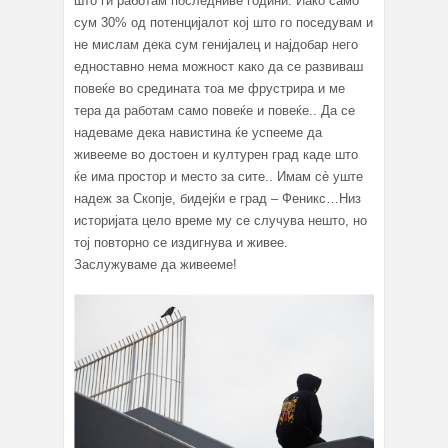
што ги работам последниве години. Иако само
сум 30% од потенцијалот кој што го поседувам и
не мислам дека сум генијалец и најдобар него
едноставно нема можност како да се развиваш
повеќе во средината тоа ме фрустрира и ме
тера да работам само повеќе и повеќе.. Да се
надеваме дека навистина ќе успееме да
живееме во достоен и културен град каде што
ќе има простор и место за сите.. Имам сè уште
надеж за Скопје, бидејќи е град – Феникс…Низ
историјата цело време му се случува нешто, но
тој повторно се издигнува и живее.
Заслужуваме да живееме!