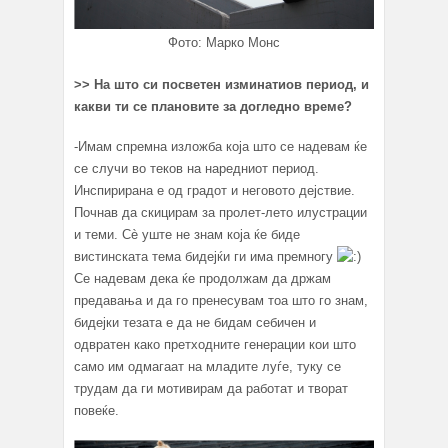
Фото: Марко Монс
>> На што си посветен изминатиов период, и
какви ти се плановите за догледно време?
-Имам спремна изложба која што се надевам ќе
се случи во теков на наредниот период.
Инспирирана е од градот и неговото дејствие.
Почнав да скицирам за пролет-лето илустрации
и теми. Сè уште не знам која ќе биде
вистинската тема бидејќи ги има премногу
Се надевам дека ќе продолжам да држам
предавања и да го пренесувам тоа што го знам,
бидејки тезата е да не бидам себичен и
одвратен како претходните генерации кои што
само им одмагаат на младите луѓе, туку се
трудам да ги мотивирам да работат и творат
повеќе.