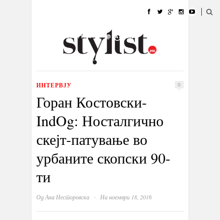
ДОМА
МОДА
СТИЛ
УБАВИНА
ЖИВОТ
КУЛТУРА
@РАБОТА
ГАЛЕРИЈА
ИЗЛОГ
КОНТАКТ
ИНТЕРВЈУ
0
Горан Костовски-
IndOg: Носталгично
скејт-патување во
урбаните скопски 90-
ти
·
Од
Ана Несторовска
На ноември 18, 2016