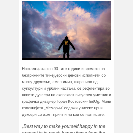
Носталгијата кон 90-тите години и времето на
безгрижните тинејџерски денови исполнети со
многу дружење, смел имиџ, шаренило од
супкултури и урбани настани, се рефлектира во
новите дуксери на скопскиот визуелен уметник и
графички дизајнер Горан Костовски- IndOg. Мини
колекцијата „Мемории“ содржи унисекс црни
дуксери со жолт принт и на кои се натписите:
„Best way to make yourself happy in the