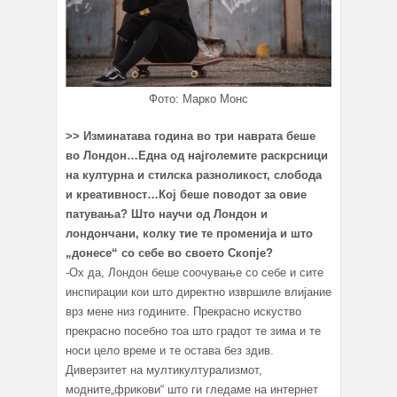
Фото: Марко Монс
>> Изминатава година во три наврата беше
во Лондон…Една од најголемите раскрсници
на културна и стилска разноликост, слобода
и креативност…Кој беше поводот за овие
патувања? Што научи од Лондон и
лондончани, колку тие те променија и што
„донесе“ со себе во своето Скопје?
-Oх да, Лондон беше соочување со себе и сите
инспирации кои што директно извршиле влијание
врз мене низ годините. Прекрасно искуство
прекрасно посебно тоа што градот те зима и те
носи цело време и те остава без здив.
Диверзитет на мултикултурализмот,
модните„фрикови“ што ги гледаме на интернет