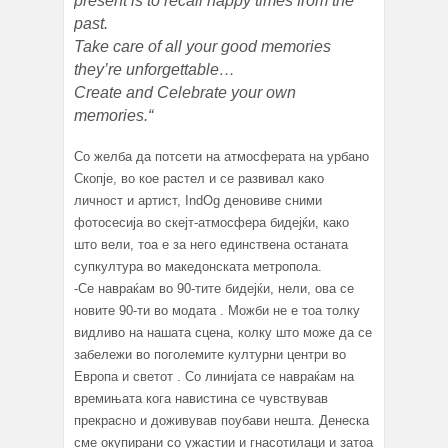
present is to recall happy times from the
past.
Take care of all your good memories
they’re unforgettable…
Create and Celebrate your own
memories.“
Со желба да потсети на атмосферата на урбано
Скопје, во кое растел и се развивал како
личност и артист, IndOg деновиве сними
фотосесија во скејт-атмосфера бидејќи, како
што вели, тоа е за него единствена останата
супкултура во македонската метропола.
-Се навраќам во 90-тите бидејќи, нели, ова се
новите 90-ти во модата . Можби не е тоа толку
видливо на нашата сцена, колку што може да се
забележи во поголемите културни центри во
Европа и светот . Со линијата се навраќам на
времињата кога навистина се чувствував
прекрасно и доживував поубави нешта. Денеска
сме окупирани со ужастии и гнасотилаци и затоа