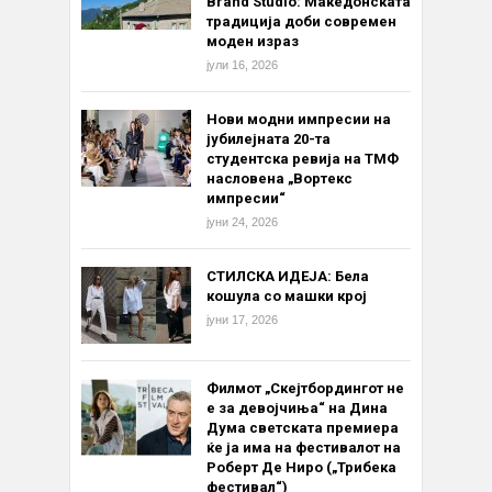
Brand Studio: Македонската
традиција доби современ
моден израз
јули 16, 2026
Нови модни импресии на
јубилејната 20-та
студентска ревија на ТМФ
насловена „Вортекс
импресии“
јуни 24, 2026
СТИЛСКА ИДЕЈА: Бела
кошула со машки крој
јуни 17, 2026
Филмот „Скејтбордингот не
е за девојчиња“ на Дина
Дума светската премиера
ќе ја има на фестивалот на
Роберт Де Ниро („Трибека
фестивал“)