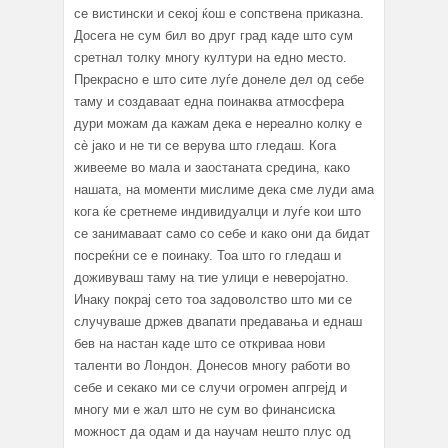
се вистински и секој ќош е сопствена приказна.
Досега не сум бил во друг град каде што сум
сретнал толку многу култури на едно место.
Прекрасно е што сите луѓе донеле дел од себе
таму и создаваат една поинаква атмосфера
дури можам да кажам дека е нереално колку е
сè јако и не ти се верува што гледаш. Кога
живееме во мала и заостаната средина, како
нашата, на моменти мислиме дека сме луди ама
кога ќе сретнеме индивидуалци и луѓе кои што
се занимаваат само со себе и како они да бидат
посреќни се е поинаку. Тоа што го гледаш и
доживуваш таму на тие улици е неверојатно.
Инаку покрај сето тоа задоволство што ми се
случуваше држев двапати предавања и еднаш
бев на настан каде што се откриваа нови
таленти во Лондон. Донесов многу работи во
себе и секако ми се случи огромен апгрејд и
многу ми е жал што не сум во финансиска
можност да одам и да научам нешто плус од