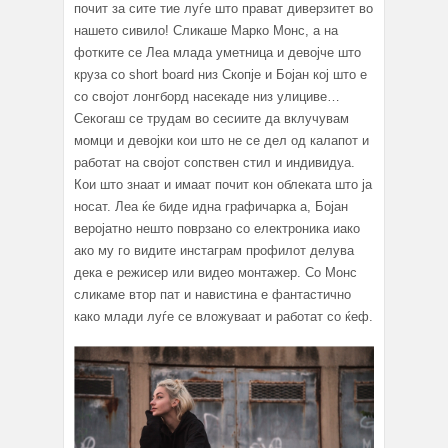
почит за сите тие луѓе што прават диверзитет во
нашето сивило! Сликаше Марко Монс, а на
фотките се Леа млада уметница и девојче што
круза со short board низ Скопје и Бојан кој што е
со својот лонгборд насекаде низ улициве…
Секогаш се трудам во сесиите да вклучувам
момци и девојки кои што не се дел од калапот и
работат на својот сопствен стил и индивидуа.
Кои што знаат и имаат почит кон облеката што ја
носат. Леа ќе биде идна графичарка а, Бојан
веројатно нешто поврзано со електроника иако
ако му го видите инстаграм профилот делува
дека е режисер или видео монтажер. Со Монс
сликаме втор пат и навистина е фантастично
како млади луѓе се вложуваат и работат со ќеф.