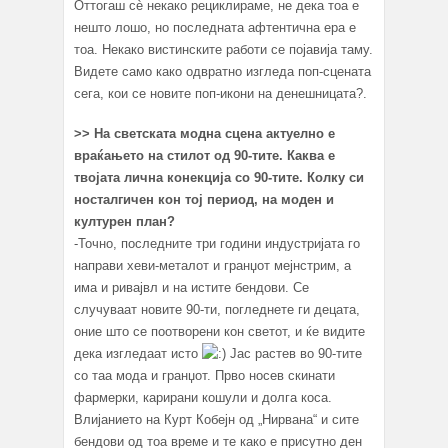
Оттогаш сè некако рециклираме, не дека тоа е
нешто лошо, но последната афтентична ера е
тоа. Некако вистинските работи се појавија таму.
Видете само како одвратно изгледа поп-сцената
сега, кои се новите поп-икони на денешницата?.
>> На светската модна сцена актуелно е
враќањето на стилот од 90-тите. Каква е
твојата лична конекција со 90-тите. Колку си
носталгичен кон тој период, на моден и
културен план?
-Точно, последните три години индустријата го
направи хеви-металот и гранџот мејнстрим, а
има и ривајвл и на истите бендови. Се
случуваат новите 90-ти, погледнете ги децата,
оние што се поотворени кон светот, и ќе видите
дека изгледаат исто
Јас растев во 90-тите
со таа мода и гранџот. Прво носев скинати
фармерки, карирани кошули и долга коса.
Влијанието на Курт Кобејн од „Нирвана“ и сите
бендови од тоа време и те како е присутно ден