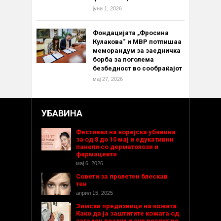
јуни 1, 2026
Фондацијата „Фросина
Кулакова“ и МВР потпишаа
меморандум за заедничка
борба за поголема
безбедност во сообраќајот
мај 27, 2026
УБАВИНА
Фестивал на корејска убавина
за од 8 до 10 мај и едукативни
панели со дерматолози и
фармацевти
мај 6, 2026
Совети за пролетен блескав
тен
април 15, 2025
Зимски предизвици на кожата:
Како да ја заштитите кожата од
загаден воздух и сув воздух во