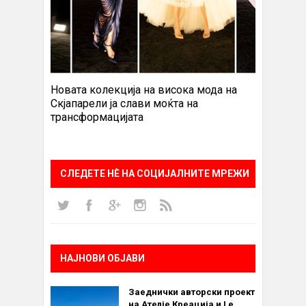
Новата колекција на висока мода на
Скјапарели ја слави моќта на
трансформацијата
СЛЕДЕТЕ НÈ НА СОЦИЈАЛНИТЕ МРЕЖИ
НАЈНОВИ ОБЈАВИ
Заеднички авторски проект
на Ателје Креација и Le