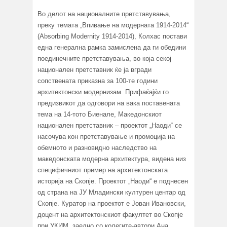
Во делот на националните претставувања,
преку темата „Впивање на модерната 1914-2014“
(Absorbing Modernity 1914-2014), Колхас постави
една генерална рамка замислена да ги обедини
поединечните претставувања, во која секој
национален претставник ќе ја вгради
сопствената приказна за 100-те години
архитектонски модернизам. Прифаќајќи го
предизвикот да одговори на вака поставената
тема на 14-тото Биенале, Македонскиот
национален претставник – проектот „Наоди“ се
насочува кон претставување и промоција на
обемното и разновидно наследство на
македонската модерна архитектура, видена низ
специфичниот пример на архитектонската
историја на Скопје. Проектот „Наоди“ е поднесен
од страна на ЈУ Младински културен центар од
Скопје. Куратор на проектот е Јован Ивановски,
доцент на архитектонскиот факултет во Скопје
при УКИМ, заедно со колегите-автори Ана