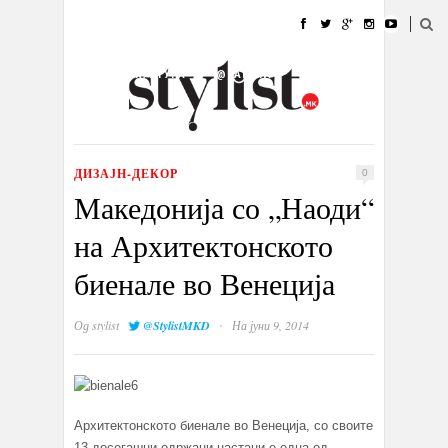
ДОМА
МОДА
СТИЛ
УБАВИНА
ЖИВОТ
КУЛТУРА
@РАБОТА
ГАЛЕРИЈА
ИЗЛОГ
КОНТАКТ
ДИЗАЈН-ДЕКОР
0
Македонија со „Наоди“
на Архитектонското
биенале во Венеција
·
Од
stylist
@StylistMKD
На јуни 9, 2014
Архитектонското биенале во Венеција, со своите
13 досегашни одржани настани е една од