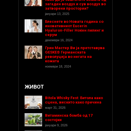
загаден воздух и сув воздух во
затворени простории?
јануари 13, 2025
Блеснете во Новата година со
иновативниот Eucerin
Hyaluron-Filler Ноќен пилинг и
серум
декември 16, 2024
Грин Мастер Ви ја претставува
GESKE® Германската
револуција во негата на
кожата
ноември 18, 2024
ЖИВОТ
Bitola Whisky Fest: Битола како
сцена, вискито како причина
март 31, 2026
Витаминска бомба од 17
состојки
јануари 9, 2026