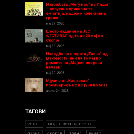
Изложбата „Меѓу нас“ на Индог
– визуелна приказна за
емпатија, надеж и колективна
грижа
мај 27, 2026
Шесто издание на ЈЕС
ФЕСТИВАЛ од 14 до 20 мај во
Скопје
мај 12, 2026
Изведба на операта „Тоска“ од
Џакомо Пучини на 16 мај во
рамките на „Мајски оперски
вечери“
мај 12, 2026
Мјузиклот „Као какао“
премиерно на 2 и 3 јуни во МНТ
април 24, 2026
ТАГОВИ
VOGUE
МОДЕН ВИКЕНД-СКОПЈЕ
ПАРИЗ
СКОПЈЕ
ТРЕНД
ВИДЕО