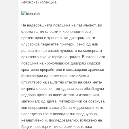
(музејска) колекција.
На надворешната површина на павиљонот, во
форма на типолошки и хронолошки есеј,
презентиран е хронолошки дијаграм кој ги
илустрира педесетте примери, секој од нив
релевантен во расветлувањето на модерната
архитектонска историја на градот. Внатрешната
површина на хронолошкиот дијаграм содржи
креативно преработени и колажирани архивски
фотографии од селектираните објекти.
Отсуството на заштитно стакло на оваа мета-
витрина е свесно – од една страна обезбедува
подобра врска на посетителот и изложениот
материјал; од друга, метафорички се осврнува
кон современата состојба на модернистичкото
наследство кое е несоодветно вреднувано,
незаштитено и, последователно, изложено на
бројни просторни, типолошки и естетски