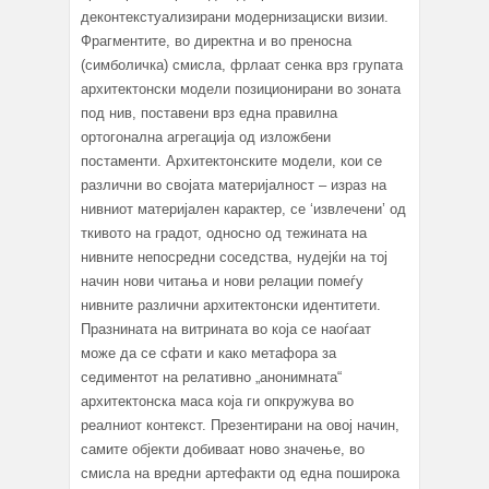
деконтекстуализирани модернизациски визии.
Фрагментите, во директна и во преносна
(симболичка) смисла, фрлаат сенка врз групата
архитектонски модели позиционирани во зоната
под нив, поставени врз една правилна
ортогонална агрегација од изложбени
постаменти. Архитектонските модели, кои се
различни во својата материјалност – израз на
нивниот материјален карактер, се ‘извлечени’ од
ткивото на градот, односно од тежината на
нивните непосредни соседства, нудејќи на тој
начин нови читања и нови релации помеѓу
нивните различни архитектонски идентитети.
Празнината на витрината во која се наоѓаат
може да се сфати и како метафора за
седиментот на релативно „анонимната“
архитектонска маса која ги опкружува во
реалниот контекст. Презентирани на овој начин,
самите објекти добиваат ново значење, во
смисла на вредни артефакти од една поширока