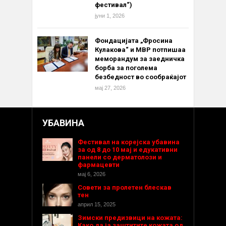
фестивал“)
јуни 1, 2026
Фондацијата „Фросина
Кулакова“ и МВР потпишаа
меморандум за заедничка
борба за поголема
безбедност во сообраќајот
мај 27, 2026
УБАВИНА
Фестивал на корејска убавина
за од 8 до 10 мај и едукативни
панели со дерматолози и
фармацевти
мај 6, 2026
Совети за пролетен блескав
тен
април 15, 2025
Зимски предизвици на кожата:
Како да ја заштитите кожата од