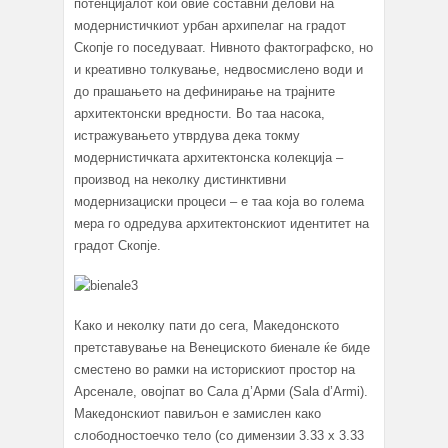
потенцијалот кои овие составни делови на
модернистичкиот урбан архипелаг на градот
Скопје го поседуваат. Нивното фактографско, но
и креативно толкување, недвосмислено води и
до прашањето на дефинирање на трајните
архитектонски вредности. Во таа насока,
истражувањето утврдува дека токму
модернистичката архитектонска колекција –
производ на неколку дистинктивни
модернизациски процеси – е таа која во голема
мера го одредува архитектонскиот идентитет на
градот Скопје.
Како и неколку пати до сега, Македонското
претставување на Венециското биенале ќе биде
сместено во рамки на историскиот простор на
Арсенале, овојпат во Сала д’Арми (Sala d’Armi).
Македонскиот павиљон е замислен како
слободностоечко тело (со димензии 3.33 х 3.33