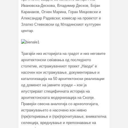
Ивановска-Дескова, Владимир Десков, Бојан
Каранаков, Огнен Марина, Горан Мицковски и
Александар Радевски; комесар на проектот е
Златко Стевковски од Младинскиот културен
центар.
Трагајќи низ историјата на градот и низ неговите
архитектонски сеќавања од последното
столетие, истражувачкиот проект „Наоди“ е
насочен кон истражување, документирање и
каталогизација на 50 архитектонски реализации
од доменот на јавните згради – кои ја
илустрираат специфичната историја на
архитектонската модернизација на Скопје.
Правејќи свесна аналогија со археологијата,
истражувањето е насочено кон нивно
(пре)откривање и (пре)прочитување, внимателна
селекција, вреднување и препознавање на