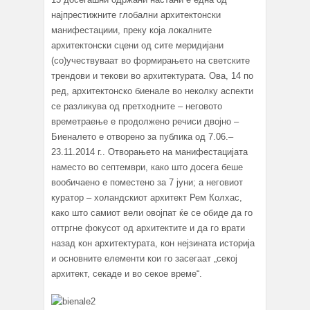
најпрестижните глобални архитектонски
манифестациии, преку која локалните
архитектонски сцени од сите меридијани
(со)учествуваат во формирањето на светските
трендови и текови во архитектурата. Ова, 14 по
ред, архитектонско биенале во неколку аспекти
се разликува од претходните – неговото
времетраење е продолжено речиси двојно –
Биеналето е отворено за публика од 7.06.–
23.11.2014 г.. Oтворањето на манифестацијата
наместо во септември, како што досега беше
вообичаено е поместено за 7 јуни; а неговиот
куратор – холандскиот архитект Рем Колхас,
како што самиот вели овојпат ќе се обиде да го
оттргне фокусот од архитектите и да го врати
назад кон архитектурата, кон нејзината историја
и основните елементи кои го засегаат „секој
архитект, секаде и во секое време“.