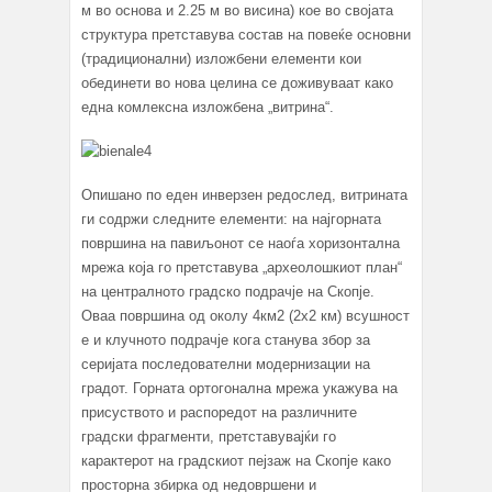
м во основа и 2.25 м во висина) кое во својата
структура претставува состав на повеќе основни
(традиционални) изложбени елементи кои
обединети во нова целина се доживуваат како
една комлексна изложбена „витрина“.
Опишано по еден инверзен редослед, витрината
ги содржи следните елементи: на најгорната
површина на павиљонот се наоѓа хоризонтална
мрежа која го претставува „археолошкиот план“
на централното градско подрачје на Скопје.
Оваа површина од околу 4км2 (2х2 км) всушност
е и клучното подрачје кога станува збор за
серијата последователни модернизации на
градот. Горната ортогонална мрежа укажува на
присуството и распоредот на различните
градски фрагменти, претставувајќи го
карактерот на градскиот пејзаж на Скопје како
просторна збирка од недовршени и