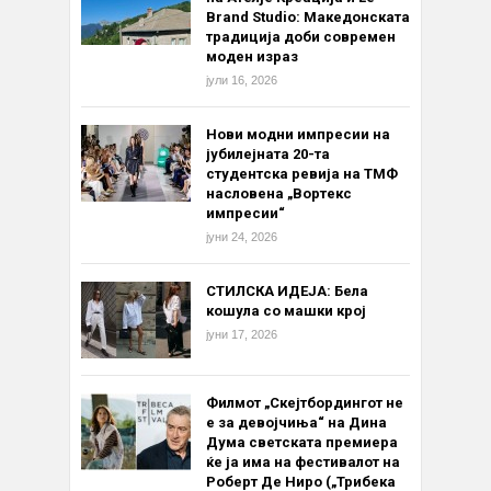
Brand Studio: Македонската
традиција доби современ
моден израз
јули 16, 2026
Нови модни импресии на
јубилејната 20-та
студентска ревија на ТМФ
насловена „Вортекс
импресии“
јуни 24, 2026
СТИЛСКА ИДЕЈА: Бела
кошула со машки крој
јуни 17, 2026
Филмот „Скејтбордингот не
е за девојчиња“ на Дина
Дума светската премиера
ќе ја има на фестивалот на
Роберт Де Ниро („Трибека