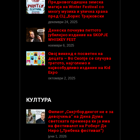
Предновогодишнa зимска
магија на Winter Festival со
многу музика и улична храна
пред СЦ „Борис Трајковски
декември 24, 2025
Денеска почнува петтото
јубилејно издание на SKOPJE
WHISKEY FEST
ноември 6, 2025
Овој викенд е посветен на
децата – Во Скопје се случува
третото, најголемо и
највозбудливо издание на Kid
Expo
октомври 2, 2025
КУЛТУРА
Филмот „Скејтбордингот не е за
девојчиња“ на Дина Дума
светската премиера ќе ја има
на фестивалот на Роберт Де
Ниро („Трибека фестивал“)
јуни 1, 2026