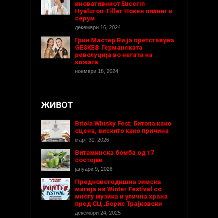
иновативниот Eucerin
Hyaluron-Filler Ноќен пилинг и
серум
декември 16, 2024
Грин Мастер Ви ја претставува
GESKE® Германската
револуција во негата на
кожата
ноември 18, 2024
ЖИВОТ
Bitola Whisky Fest: Битола како
сцена, вискито како причина
март 31, 2026
Витаминска бомба од 17
состојки
јануари 9, 2026
Предновогодишнa зимска
магија на Winter Festival со
многу музика и улична храна
пред СЦ „Борис Трајковски
декември 24, 2025