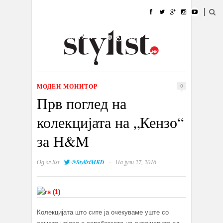
ДОМА
МОДА
СТИЛ
УБАВИНА
ЖИВОТ
КУЛТУРА
@РАБОТА
ГАЛЕРИЈА
ИЗЛОГ
КОНТАКТ
МОДЕН МОНИТОР
0
Прв поглед на
колекцијата на „Кензо“
за H&M
·
Од
stylist
@StylistMKD
На јули 27, 2016
Колекцијата што сите ја очекуваме уште со