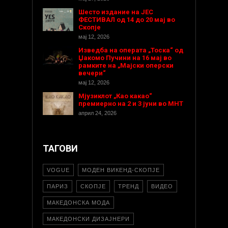
Шесто издание на ЈЕС
ФЕСТИВАЛ од 14 до 20 мај во
Скопје
мај 12, 2026
Изведба на операта „Тоска“ од
Џакомо Пучини на 16 мај во
рамките на „Мајски оперски
вечери“
мај 12, 2026
Мјузиклот „Као какао“
премиерно на 2 и 3 јуни во МНТ
април 24, 2026
ТАГОВИ
VOGUE
МОДЕН ВИКЕНД-СКОПЈЕ
ПАРИЗ
СКОПЈЕ
ТРЕНД
ВИДЕО
МАКЕДОНСКА МОДА
МАКЕДОНСКИ ДИЗАЈНЕРИ