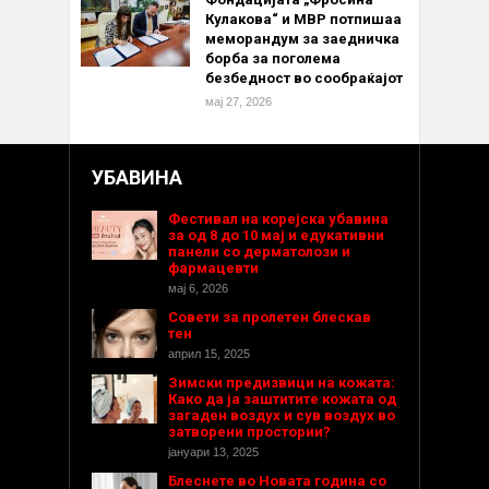
Кулакова“ и МВР потпишаа
меморандум за заедничка
борба за поголема
безбедност во сообраќајот
мај 27, 2026
УБАВИНА
Фестивал на корејска убавина
за од 8 до 10 мај и едукативни
панели со дерматолози и
фармацевти
мај 6, 2026
Совети за пролетен блескав
тен
април 15, 2025
Зимски предизвици на кожата:
Како да ја заштитите кожата од
загаден воздух и сув воздух во
затворени простории?
јануари 13, 2025
Блеснете во Новата година со