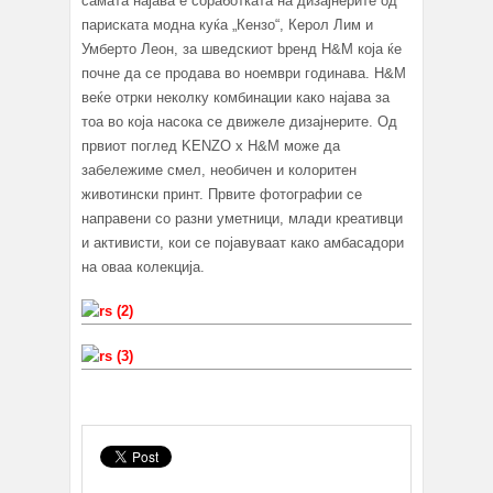
самата најава е соработката на дизајнерите од
париската модна куќа „Кензо“, Керол Лим и
Умберто Леон, за шведскиот bренд H&M која ќе
почне да се продава во ноември годинава. H&M
веќе отрки неколку комбинации како најава за
тоа во која насока се движеле дизајнерите. Од
првиот поглед KENZO x H&M може да
забележиме смел, необичен и колоритен
животински принт. Првите фотографии се
направени со разни уметници, млади креативци
и активисти, кои се појавуваат како амбасадори
на оваа колекција.