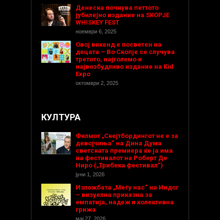
Денеска почнува петтото
јубилејно издание на SKOPJE
WHISKEY FEST
ноември 6, 2025
Овој викенд е посветен на
децата – Во Скопје се случува
третото, најголемо и
највозбудливо издание на Kid
Expo
октомври 2, 2025
КУЛТУРА
Филмот „Скејтбордингот не е за
девојчиња“ на Дина Дума
светската премиера ќе ја има
на фестивалот на Роберт Де
Ниро („Трибека фестивал“)
јуни 1, 2026
Изложбата „Меѓу нас“ на Индог
– визуелна приказна за
емпатија, надеж и колективна
грижа
мај 27, 2026