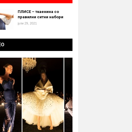
ПЛИСЕ – ткаенина со
правилни ситни набори
јули 29, 2021
ЕО