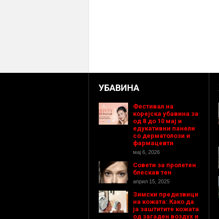
УБАВИНА
Фестивал на
корејска убавина за
од 8 до 10 мај и
едукативни панели
со дерматолози и
фармацевти
мај 6, 2026
Совети за пролетен
блескав тен
април 15, 2025
Зимски предизвици
на кожата: Како да
ја заштитите кожата
од загаден воздух и