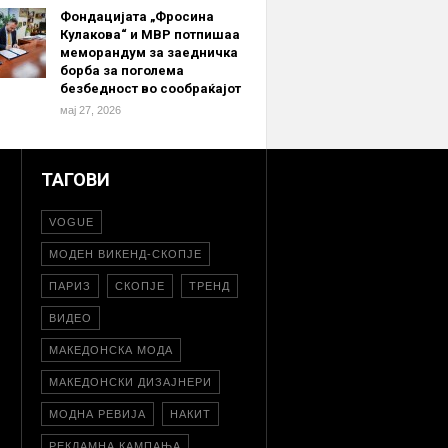
Фондацијата „Фросина
Кулакова“ и МВР потпишаа
меморандум за заедничка
борба за поголема
безбедност во сообраќајот
мај 27, 2026
ТАГОВИ
VOGUE
МОДЕН ВИКЕНД-СКОПЈЕ
ПАРИЗ
СКОПЈЕ
ТРЕНД
ВИДЕО
МАКЕДОНСКА МОДА
МАКЕДОНСКИ ДИЗАЈНЕРИ
МОДНА РЕВИЈА
НАКИТ
РЕКЛАМНА КАМПАЊА