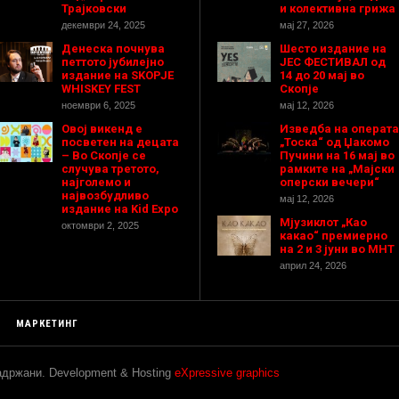
Трајковски
и колективна грижа
декември 24, 2025
мај 27, 2026
Денеска почнува
Шесто издание на
петтото јубилејно
ЈЕС ФЕСТИВАЛ од
издание на SKOPJE
14 до 20 мај во
WHISKEY FEST
Скопје
ноември 6, 2025
мај 12, 2026
Овој викенд е
Изведба на операта
посветен на децата
„Тоска“ од Џакомо
– Во Скопје се
Пучини на 16 мај во
случува третото,
рамките на „Мајски
најголемо и
оперски вечери“
највозбудливо
мај 12, 2026
издание на Kid Expo
Мјузиклот „Као
октомври 2, 2025
какао“ премиерно
на 2 и 3 јуни во МНТ
април 24, 2026
МАРКЕТИНГ
задржани. Development & Hosting
eXpressive graphics