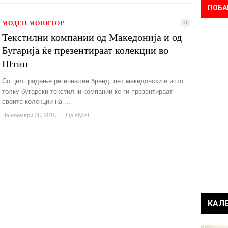
ПОБА
МОДЕН МОНИТОР
0
Текстилни компании од Македонија и од
Бугарија ќе презентираат колекции во
Штип
Со цел градење регионален бренд, пет македонски и исто
толку бугарски текстилни компании ќе ги презентираат
своите колекции на ...
На ноември 26, 2015
/
Од
stylist
КАЛ