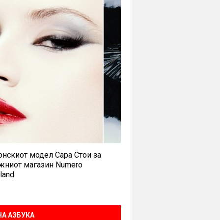
нскиот модел Сара Стои за
жниот магазин Numero
land
А АЗБУКА