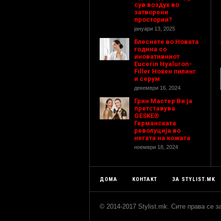
сув воздух во
затворени
простории?
јануари 13, 2025
Блеснете во Новата
година со
иновативниот
Eucerin Hyaluron-
Filler Ноќен пилинг
и серум
декември 16, 2024
Грин Мастер Ви ја
претставува
GESKE®
Германската
револуција во
негата на кожата
ноември 18, 2024
ДОМА
КОНТАКТ
ЗА STYLIST.MK
© 2014-2017 Stylist.mk. Сите права се 