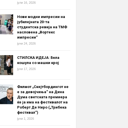
јули 16, 2026
Нови модни импресии на
јубилејната 20-та
студентска ревија на ТМФ
насловена „Вортекс
импресии“
јуни 24, 2026
СТИЛСКА ИДЕЈА: Бела
кошула со машки крој
јуни 17, 2026
Филмот „Скејтбордингот не
е за девојчиња“ на Дина
Дума светската премиера
ќе ја има на фестивалот на
Роберт Де Ниро („Трибека
фестивал“)
јуни 1, 2026