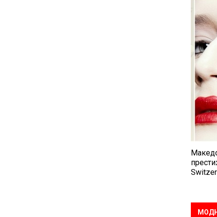
Македо
прести
Switzer
МОДН