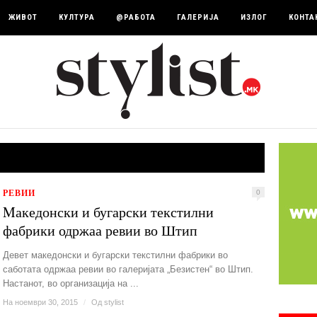
ЖИВОТ
КУЛТУРА
@РАБОТА
ГАЛЕРИЈА
ИЗЛОГ
КОНТА
РЕВИИ
0
Mакедонски и бугарски текстилни
фабрики одржаа ревии во Штип
Девет македонски и бугарски текстилни фабрики во
саботата одржаа ревии во галеријата „Безистен“ во Штип.
Настанот, во организација на ...
На ноември 30, 2015
/
Од
stylist