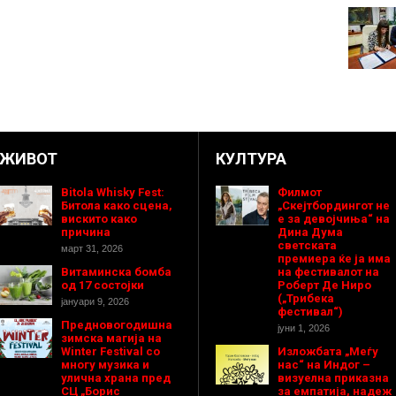
ЖИВОТ
КУЛТУРА
Bitola Whisky Fest:
Филмот
Битола како сцена,
„Скејтбордингот не
вискито како
е за девојчиња“ на
причина
Дина Дума
светската
март 31, 2026
премиера ќе ја има
Витаминска бомба
на фестивалот на
од 17 состојки
Роберт Де Ниро
(„Трибека
јануари 9, 2026
фестивал“)
Предновогодишнa
јуни 1, 2026
зимска магија на
Winter Festival со
Изложбата „Меѓу
многу музика и
нас“ на Индог –
улична храна пред
визуелна приказна
СЦ „Борис
за емпатија, надеж