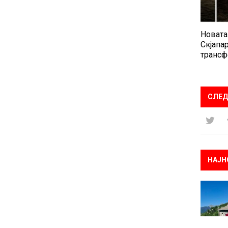
Новата
Скјапар
трансф
СЛЕД
НАЈН