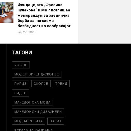
Фондацијата „Фросина
Кулакова“ и МВР потпишаа
меморандум за заедничка
борба за поголема
безбедност во сообраќајот
мај 27, 2026
ТАГОВИ
VOGUE
МОДЕН ВИКЕНД-СКОПЈЕ
ПАРИЗ
СКОПЈЕ
ТРЕНД
ВИДЕО
МАКЕДОНСКА МОДА
МАКЕДОНСКИ ДИЗАЈНЕРИ
МОДНА РЕВИЈА
НАКИТ
РЕКЛАМНА КАМПАЊА