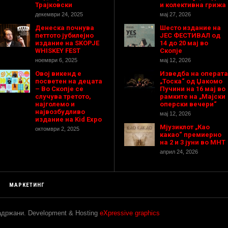
Трајковски
и колективна грижа
декември 24, 2025
мај 27, 2026
Денеска почнува
Шесто издание на
петтото јубилејно
ЈЕС ФЕСТИВАЛ од
издание на SKOPJE
14 до 20 мај во
WHISKEY FEST
Скопје
ноември 6, 2025
мај 12, 2026
Овој викенд е
Изведба на операта
посветен на децата
„Тоска“ од Џакомо
– Во Скопје се
Пучини на 16 мај во
случува третото,
рамките на „Мајски
најголемо и
оперски вечери“
највозбудливо
мај 12, 2026
издание на Kid Expo
Мјузиклот „Као
октомври 2, 2025
какао“ премиерно
на 2 и 3 јуни во МНТ
април 24, 2026
МАРКЕТИНГ
задржани. Development & Hosting
eXpressive graphics