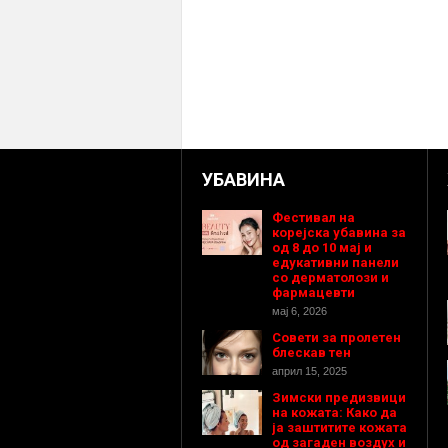
УБАВИНА
Фестивал на
корејска убавина за
од 8 до 10 мај и
едукативни панели
со дерматолози и
фармацевти
мај 6, 2026
Совети за пролетен
блескав тен
април 15, 2025
Зимски предизвици
на кожата: Како да
ја заштитите кожата
од загаден воздух и