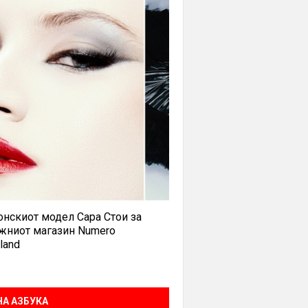
нскиот модел Сара Стои за
жниот магазин Numero
land
А АЗБУКА