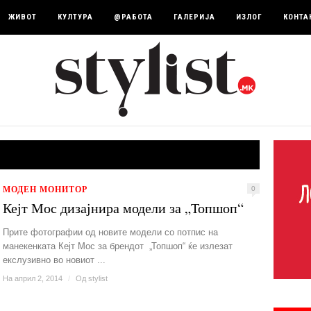
ЖИВОТ
КУЛТУРА
@РАБОТА
ГАЛЕРИЈА
ИЗЛОГ
КОНТА
МОДЕН МОНИТОР
0
Кејт Мос дизајнира модели за „Топшоп“
Прите фотографии од новите модели со потпис на
манекенката Кејт Мос за брендот „Топшоп“ ќе излезат
екслузивно во новиот ...
На април 2, 2014
/
Од
stylist