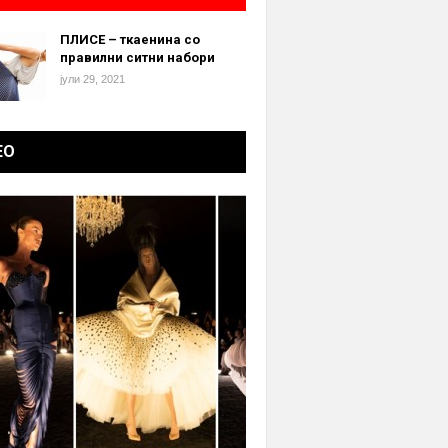
ПЛИСЕ – ткаенина со
правилни ситни набори
јули 29, 2021
ЕО