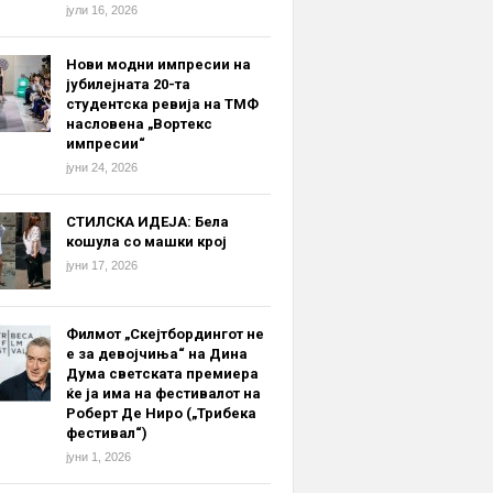
јули 16, 2026
Нови модни импресии на
јубилејната 20-та
студентска ревија на ТМФ
насловена „Вортекс
импресии“
јуни 24, 2026
СТИЛСКА ИДЕЈА: Бела
кошула со машки крој
јуни 17, 2026
Филмот „Скејтбордингот не
е за девојчиња“ на Дина
Дума светската премиера
ќе ја има на фестивалот на
Роберт Де Ниро („Трибека
фестивал“)
јуни 1, 2026