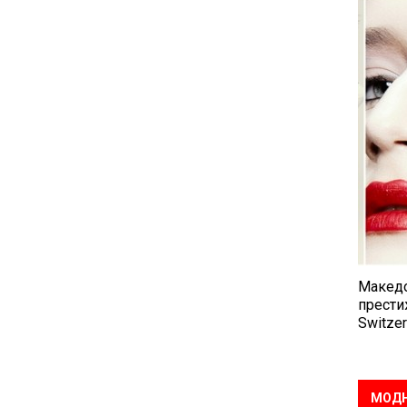
Македо
прести
Switzer
МОДН