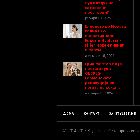
сув воздух во
затворени
простории?
јануари 13, 2025
Блеснете во Новата
година со
иновативниот
Eucerin Hyaluron-
Filler Ноќен пилинг
и серум
декември 16, 2024
Грин Мастер Ви ја
претставува
GESKE®
Германската
револуција во
негата на кожата
ноември 18, 2024
ДОМА
КОНТАКТ
ЗА STYLIST.MK
© 2014-2017 Stylist.mk. Сите права се 