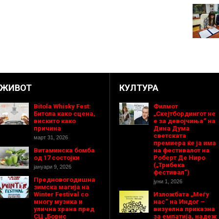
ЖИВОТ
КУЛТУРА
Bitola Whisky Fest:
Филмот
Битола како сцена,
„Скејтбордингот не
вискито како
е за девојчиња“ на
причина
Дина Дума
светската
март 31, 2026
премиера ќе ја има
Витаминска бомба
на фестивалот на
од 17 состојки
Роберт Де Ниро
(„Трибека
јануари 9, 2026
фестивал“)
Предновогодишнa
јуни 1, 2026
зимска магија на
Winter Festival со
Изложбата „Меѓу
многу музика и
нас“ на Индог –
улична храна пред
визуелна приказна
СЦ „Борис
за емпатија, надеж