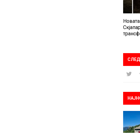
Новата
Скјапар
трансф
СЛЕД
НАЈН