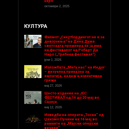
Expo
октомври 2, 2025
КУЛТУРА
Филмот „Скејтбордингот не е за
девојчиња“ на Дина Дума
светската премиера ќе ја има
на фестивалот на Роберт Де
Ниро („Трибека фестивал“)
јуни 1, 2026
Изложбата „Меѓу нас“ на Индог
– визуелна приказна за
емпатија, надеж и колективна
грижа
мај 27, 2026
Шесто издание на ЈЕС
ФЕСТИВАЛ од 14 до 20 мај во
Скопје
мај 12, 2026
Изведба на операта „Тоска“ од
Џакомо Пучини на 16 мај во
рамките на „Мајски оперски
вечери“