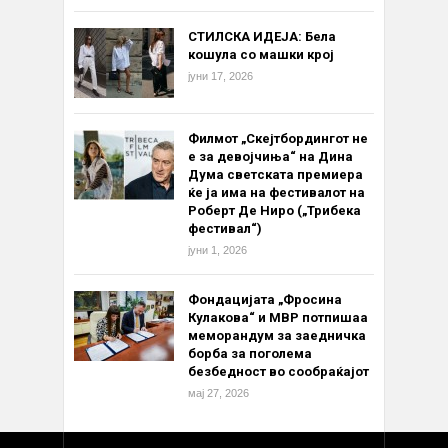
СТИЛСКА ИДЕЈА: Бела
кошула со машки крој
јуни 17, 2026
Филмот „Скејтбордингот не
е за девојчиња“ на Дина
Дума светската премиера
ќе ја има на фестивалот на
Роберт Де Ниро („Трибека
фестивал“)
јуни 1, 2026
Фондацијата „Фросина
Кулакова“ и МВР потпишаа
меморандум за заедничка
борба за поголема
безбедност во сообраќајот
мај 27, 2026