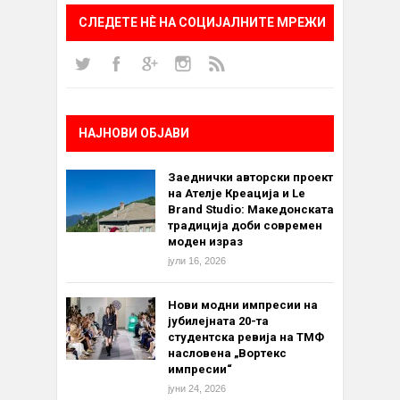
СЛЕДЕТЕ НÈ НА СОЦИЈАЛНИТЕ МРЕЖИ
НАЈНОВИ ОБЈАВИ
Заеднички авторски проект
на Ателје Креација и Le
Brand Studio: Македонската
традиција доби современ
моден израз
јули 16, 2026
Нови модни импресии на
јубилејната 20-та
студентска ревија на ТМФ
насловена „Вортекс
импресии“
јуни 24, 2026