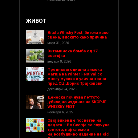
ЖИВОТ
Bitola Whisky Fest: Битола како
сцена, вискито како причина
март 31, 2026
Витаминска бомба од 17
состојки
јануари 9, 2026
Предновогодишнa зимска
магија на Winter Festival со
многу музика и улична храна
пред СЦ „Борис Трајковски
декември 24, 2025
Денеска почнува петтото
јубилејно издание на SKOPJE
WHISKEY FEST
ноември 6, 2025
Овој викенд е посветен на
децата – Во Скопје се случува
третото, најголемо и
највозбудливо издание на Kid