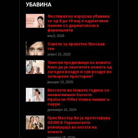
УБАВИНА
Фестивал на корејска убавина
за од 8 до 10 мај и едукативни
панели со дерматолози и
фармацевти
мај 6, 2026
Совети за пролетен блескав
тен
април 15, 2025
Зимски предизвици на кожата:
Како да ја заштитите кожата од
загаден воздух и сув воздух во
затворени простории?
јануари 13, 2025
Блеснете во Новата година со
иновативниот Eucerin
Hyaluron-Filler Ноќен пилинг и
серум
декември 16, 2024
Грин Мастер Ви ја претставува
GESKE® Германската
револуција во негата на
кожата
ноември 18, 2024