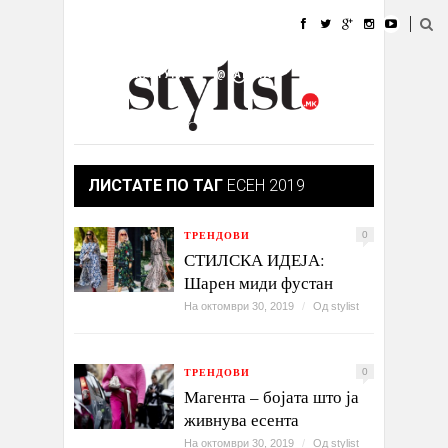
ДОМА
МОДА
СТИЛ
УБАВИНА
ЖИВОТ
КУЛТУРА
@РАБОТА
ГАЛЕРИЈА
ИЗЛОГ
КОНТАКТ
ЛИСТАТЕ ПО ТАГ
ЕСЕН 2019
ТРЕНДОВИ
0
СТИЛСКА ИДЕЈА:
Шарен миди фустан
На октомври 30, 2019
/
Од
stylist
ТРЕНДОВИ
0
Магента – бојата што ја
живнува есента
На октомври 30, 2019
/
Од
stylist