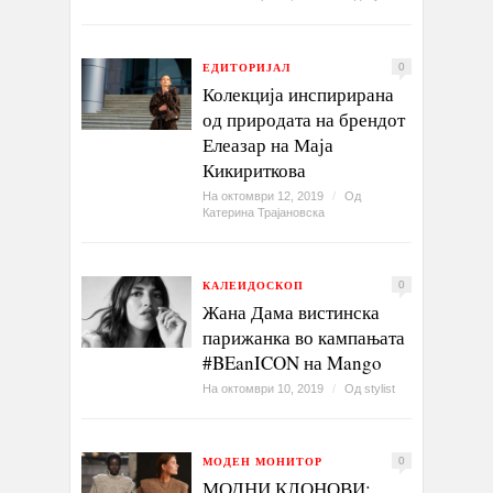
ЕДИТОРИЈАЛ
0
Колекција инспирирана
од природата на брендот
Елеазар на Маја
Кикириткова
На октомври 12, 2019
/
Од
Катерина Трајановска
КАЛЕИДОСКОП
0
Жана Дама вистинска
парижанка во кампањата
#BEanICON на Mango
На октомври 10, 2019
/
Од
stylist
МОДЕН МОНИТОР
0
МОДНИ КЛОНОВИ: