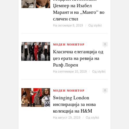
Џемпер на Изабел
Марант и на „Манго“ во
сличен стил
На октомври 8, 2019
/
Од
stylist
МОДЕН МОНИТОР
0
Класична елеганција од
џез ерата на ревија на
Ралф Лорен
На септември 10, 2019
/
Од
stylist
МОДЕН МОНИТОР
0
Swinging London
инспирација за нова
колекција на H&M
На август 19, 2019
/
Од
stylist