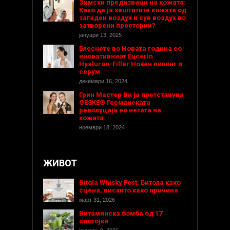
Зимски предизвици на кожата:
Како да ја заштитите кожата од
загаден воздух и сув воздух во
затворени простории?
јануари 13, 2025
Блеснете во Новата година со
иновативниот Eucerin
Hyaluron-Filler Ноќен пилинг и
серум
декември 16, 2024
Грин Мастер Ви ја претставува
GESKE® Германската
револуција во негата на
кожата
ноември 18, 2024
ЖИВОТ
Bitola Whisky Fest: Битола како
сцена, вискито како причина
март 31, 2026
Витаминска бомба од 17
состојки