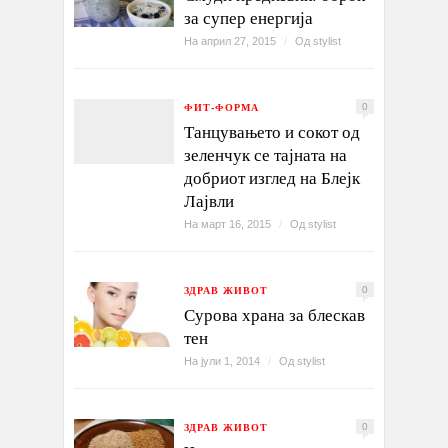
за супер енергија
На април 27, 2015
/
Од
stylist
ФИТ-ФОРМА
0
Танцувањето и сокот од
зеленчук се тајната на
добриот изглед на Блејк
Лајвли
На март 16, 2015
/
Од
stylist
ЗДРАВ ЖИВОТ
0
Сурова храна за блескав
тен
На јули 1, 2014
/
Од
stylist
ЗДРАВ ЖИВОТ
0