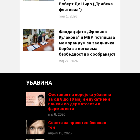
Роберт Де Ниро („Трибека
фестивал“)
јуни 1, 2026
Фондацијата „Фросина
Кулакова“ и МВР потпишаа
меморандум за заедничка
борба за поголема
безбедност во сообраќајот
мај 27, 2026
УБАВИНА
Фестивал на корејска убавина
за од 8 до 10 мај и едукативни
панели со дерматолози и
фармацевти
мај 6, 2026
Совети за пролетен блескав
тен
април 15, 2025