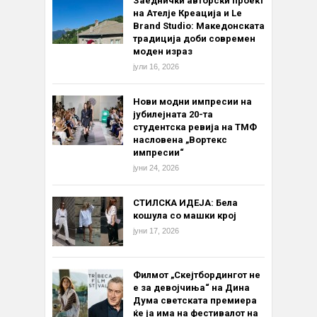
Заеднички авторски проект
на Ателје Креација и Le
Brand Studio: Македонската
традиција доби современ
моден израз
јули 16, 2026
Нови модни импресии на
јубилејната 20-та
студентска ревија на ТМФ
насловена „Вортекс
импресии“
јуни 24, 2026
СТИЛСКА ИДЕЈА: Бела
кошула со машки крој
јуни 17, 2026
Филмот „Скејтбордингот не
е за девојчиња“ на Дина
Дума светската премиера
ќе ја има на фестивалот на