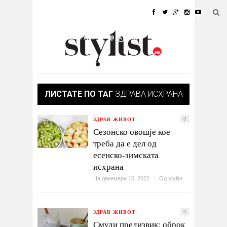
ДОМА
МОДА
СТИЛ
УБАВИНА
ЖИВОТ
КУЛТУРА
@РАБОТА
ГАЛЕРИЈА
ИЗЛОГ
КОНТАКТ
ЛИСТАТЕ ПО ТАГ
ЗДРАВА ИСХРАНА
ЗДРАВ ЖИВОТ
0
Сезонско овошје кое
треба да е дел од
есенско-зимската
исхрана
На декември 15, 2022
/
Од
stylist
ЗДРАВ ЖИВОТ
0
Смуди предизвик: оброк