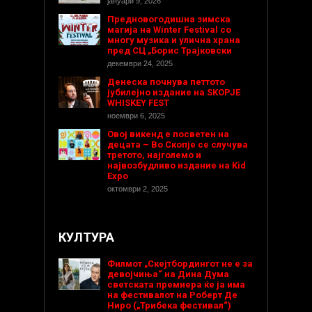
јануари 9, 2026
Предновогодишнa зимска
магија на Winter Festival со
многу музика и улична храна
пред СЦ „Борис Трајковски
декември 24, 2025
Денеска почнува петтото
јубилејно издание на SKOPJE
WHISKEY FEST
ноември 6, 2025
Овој викенд е посветен на
децата – Во Скопје се случува
третото, најголемо и
највозбудливо издание на Kid
Expo
октомври 2, 2025
КУЛТУРА
Филмот „Скејтбордингот не е за
девојчиња“ на Дина Дума
светската премиера ќе ја има
на фестивалот на Роберт Де
Ниро („Трибека фестивал“)