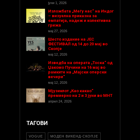
јуни 1, 2026
Изложбата „Меѓу нас“ на Индог
– визуелна приказна за
емпатија, надеж и колективна
грижа
мај 27, 2026
Шесто издание на ЈЕС
ФЕСТИВАЛ од 14 до 20 мај во
Скопје
мај 12, 2026
Изведба на операта „Тоска“ од
Џакомо Пучини на 16 мај во
рамките на „Мајски оперски
вечери“
мај 12, 2026
Мјузиклот „Као какао“
премиерно на 2 и 3 јуни во МНТ
април 24, 2026
ТАГОВИ
VOGUE
МОДЕН ВИКЕНД-СКОПЈЕ