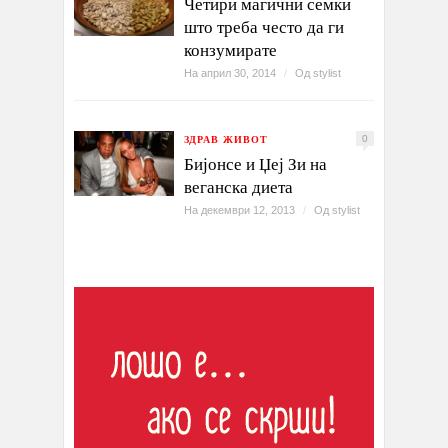
Четири магични семки
што треба често да ги
конзумирате
На април 30, 2014
/
Од
stylist
ЗДРАВ ЖИВОТ
0
Бијонсе и Џеј Зи на
веганска диета
На декември 12, 2013
/
Од
stylist