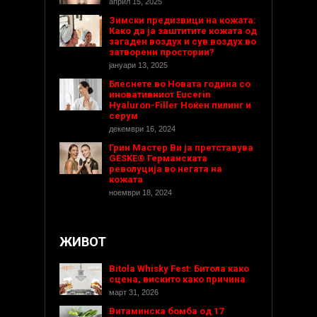
април 15, 2025
Зимски предизвици на кожата:
Како да ја заштитите кожата од
загаден воздух и сув воздух во
затворени простории?
јануари 13, 2025
Блеснете во Новата година со
иновативниот Eucerin
Hyaluron-Filler Ноќен пилинг и
серум
декември 16, 2024
Грин Мастер Ви ја претставува
GESKE® Германската
револуција во негата на
кожата
ноември 18, 2024
ЖИВОТ
Bitola Whisky Fest: Битола како
сцена, вискито како причина
март 31, 2026
Витаминска бомба од 17