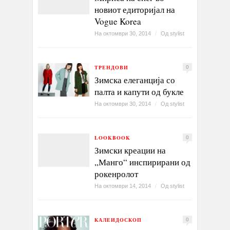
новиот едиторијал на
Vogue Korea
На октомври 30, 2014
/
Од
stylist
ТРЕНДОВИ
0
Зимска елеганција со
палта и капути од букле
На октомври 30, 2014
/
Од
stylist
LOOKBOOK
0
Зимски креации на
„Манго“ инспирирани од
рокенролот
На октомври 14, 2014
/
Од
stylist
КАЛЕИДОСКОП
0