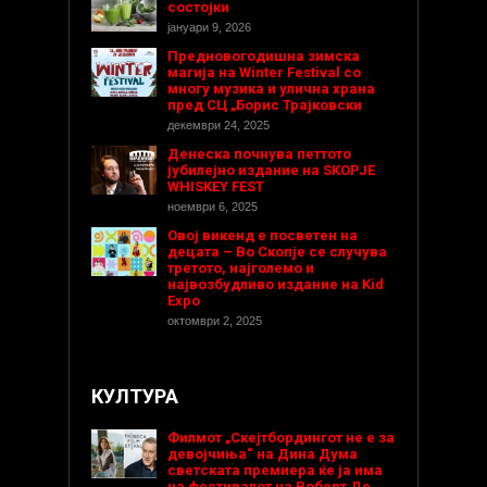
состојки
јануари 9, 2026
Предновогодишнa зимска
магија на Winter Festival со
многу музика и улична храна
пред СЦ „Борис Трајковски
декември 24, 2025
Денеска почнува петтото
јубилејно издание на SKOPJE
WHISKEY FEST
ноември 6, 2025
Овој викенд е посветен на
децата – Во Скопје се случува
третото, најголемо и
највозбудливо издание на Kid
Expo
октомври 2, 2025
КУЛТУРА
Филмот „Скејтбордингот не е за
девојчиња“ на Дина Дума
светската премиера ќе ја има
на фестивалот на Роберт Де