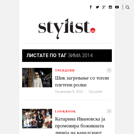
ДОМА
МОДА
СТИЛ
УБАВИНА
ЖИВОТ
КУЛТУРА
@РАБОТА
ГАЛЕРИЈА
ИЗЛОГ
КОНТАКТ
ЛИСТАТЕ ПО ТАГ
ЗИМА 2014
ТРЕНДОВИ
0
Шик загревање со топли
плетени ролки
На јануари 9, 2015
/
Од
stylist
LOOKBOOK
0
Катарина Ивановска ја
промовира божикната
линија на канадскиот