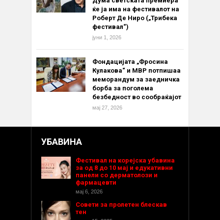
Дума светската премиера
ќе ја има на фестивалот на
Роберт Де Ниро („Трибека
фестивал“)
јуни 1, 2026
Фондацијата „Фросина
Кулакова“ и МВР потпишаа
меморандум за заедничка
борба за поголема
безбедност во сообраќајот
мај 27, 2026
УБАВИНА
Фестивал на корејска убавина
за од 8 до 10 мај и едукативни
панели со дерматолози и
фармацевти
мај 6, 2026
Совети за пролетен блескав
тен