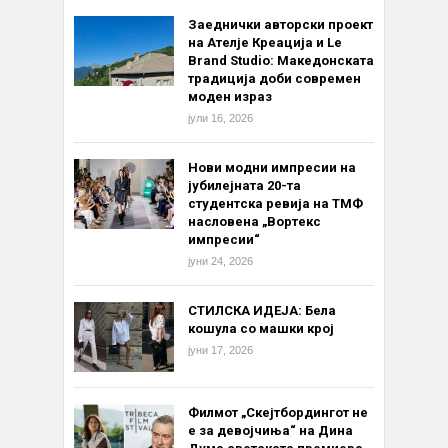
Заеднички авторски проект
на Ателје Креација и Le
Brand Studio: Македонската
традиција доби современ
моден израз
јули 16, 2026
Нови модни импресии на
јубилејната 20-та
студентска ревија на ТМФ
насловена „Вортекс
импресии“
јуни 24, 2026
СТИЛСКА ИДЕЈА: Бела
кошула со машки крој
јуни 17, 2026
Филмот „Скејтбордингот не
е за девојчиња“ на Дина