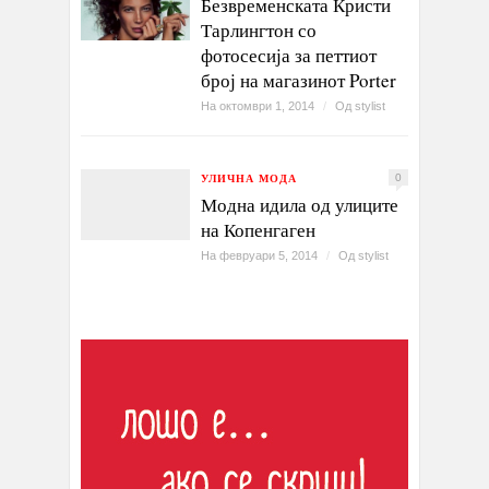
Безвременската Кристи
Тарлингтон со
фотосесија за петтиот
број на магазинот Porter
На октомври 1, 2014
/
Од
stylist
УЛИЧНА МОДА
0
Модна идила од улиците
на Копенгаген
На февруари 5, 2014
/
Од
stylist