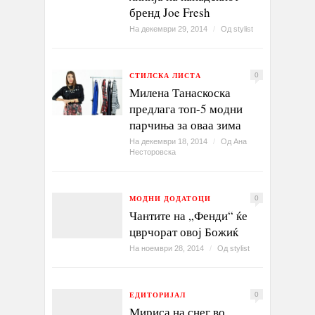
бренд Joe Fresh
На декември 29, 2014
/
Од
stylist
СТИЛСКА ЛИСТА
0
Милена Танаскоска
предлага топ-5 модни
парчиња за оваа зима
На декември 18, 2014
/
Од
Ана
Несторовска
МОДНИ ДОДАТОЦИ
0
Чантите на „Фенди“ ќе
цврчорат овој Божиќ
На ноември 28, 2014
/
Од
stylist
ЕДИТОРИЈАЛ
0
Мириса на снег во