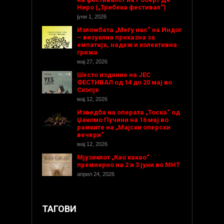
Ниро („Трибека фестивал“)
јуни 1, 2026
Изложбата „Меѓу нас“ на Индог
– визуелна приказна за
емпатија, надеж и колективна
грижа
мај 27, 2026
Шесто издание на ЈЕС
ФЕСТИВАЛ од 14 до 20 мај во
Скопје
мај 12, 2026
Изведба на операта „Тоска“ од
Џакомо Пучини на 16 мај во
рамките на „Мајски оперски
вечери“
мај 12, 2026
Мјузиклот „Као какао“
премиерно на 2 и 3 јуни во МНТ
април 24, 2026
ТАГОВИ