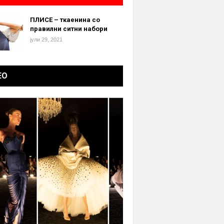
ПЛИСЕ – ткаенина со
правилни ситни набори
јули 29, 2021
ЕО