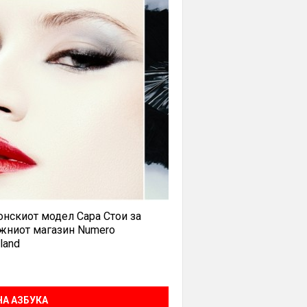
нскиот модел Сара Стои за
жниот магазин Numero
land
А АЗБУКА