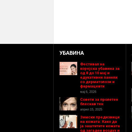
УБАВИНА
Фестивал на
корејска убавина за
од 8 до 10 мај и
едукативни панели
со дерматолози и
фармацевти
мај 6, 2026
Совети за пролетен
блескав тен
април 15, 2025
Зимски предизвици
на кожата: Како да
ја заштитите кожата
од загаден воздух и