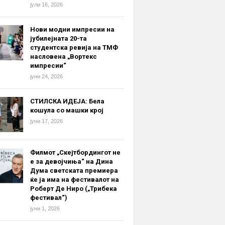
јули 16, 2026
Нови модни импресии на
јубилејната 20-та
студентска ревија на ТМФ
насловена „Вортекс
импресии“
јуни 24, 2026
СТИЛСКА ИДЕЈА: Бела
кошула со машки крој
јуни 17, 2026
Филмот „Скејтбордингот не
е за девојчиња“ на Дина
Дума светската премиера
ќе ја има на фестивалот на
Роберт Де Ниро („Трибека
фестивал“)
јуни 1, 2026