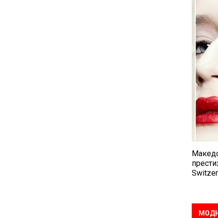
Македо
прести
Switzer
МОДН