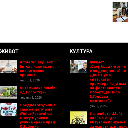
ЖИВОТ
КУЛТУРА
Bitola Whisky Fest:
Филмот
Битола како сцена,
„Скејтбордингот не
вискито како
е за девојчиња“ на
причина
Дина Дума
светската
март 31, 2026
премиера ќе ја има
Витаминска бомба
на фестивалот на
од 17 состојки
Роберт Де Ниро
(„Трибека
јануари 9, 2026
фестивал“)
Предновогодишнa
јуни 1, 2026
зимска магија на
Winter Festival со
Изложбата „Меѓу
многу музика и
нас“ на Индог –
улична храна пред
визуелна приказна
СЦ „Борис
за емпатија, надеж