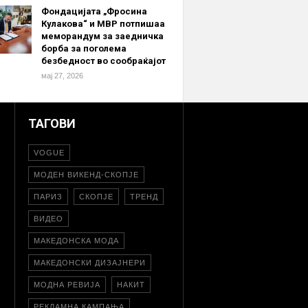
Фондацијата „Фросина
Кулакова“ и МВР потпишаа
меморандум за заедничка
борба за поголема
безбедност во сообраќајот
мај 27, 2026
ТАГОВИ
VOGUE
МОДЕН ВИКЕНД-СКОПЈЕ
ПАРИЗ
СКОПЈЕ
ТРЕНД
ВИДЕО
МАКЕДОНСКА МОДА
МАКЕДОНСКИ ДИЗАЈНЕРИ
МОДНА РЕВИЈА
НАКИТ
РЕКЛАМНА КАМПАЊА