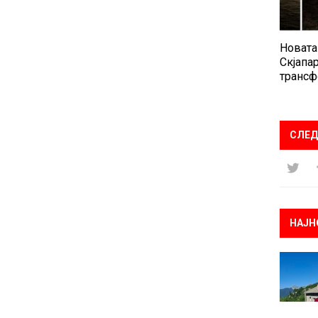
Новата
Скјапар
трансф
СЛЕД
НАЈН