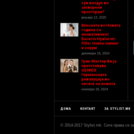
сув воздух во
затворени
простории?
јануари 13, 2025
Блеснете во Новата
година со
иновативниот
Eucerin Hyaluron-
Filler Ноќен пилинг
и серум
декември 16, 2024
Грин Мастер Ви ја
претставува
GESKE®
Германската
револуција во
негата на кожата
ноември 18, 2024
ДОМА
КОНТАКТ
ЗА STYLIST.MK
© 2014-2017 Stylist.mk. Сите права се 