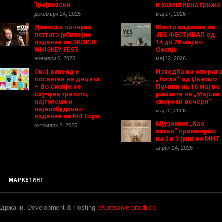
Трајковски
и колективна грижа
декември 24, 2025
мај 27, 2026
Денеска почнува
Шесто издание на
петтото јубилејно
ЈЕС ФЕСТИВАЛ од
издание на SKOPJE
14 до 20 мај во
WHISKEY FEST
Скопје
ноември 6, 2025
мај 12, 2026
Овој викенд е
Изведба на операта
посветен на децата
„Тоска“ од Џакомо
– Во Скопје се
Пучини на 16 мај во
случува третото,
рамките на „Мајски
најголемо и
оперски вечери“
највозбудливо
мај 12, 2026
издание на Kid Expo
Мјузиклот „Као
октомври 2, 2025
какао“ премиерно
на 2 и 3 јуни во МНТ
април 24, 2026
МАРКЕТИНГ
задржани. Development & Hosting
eXpressive graphics