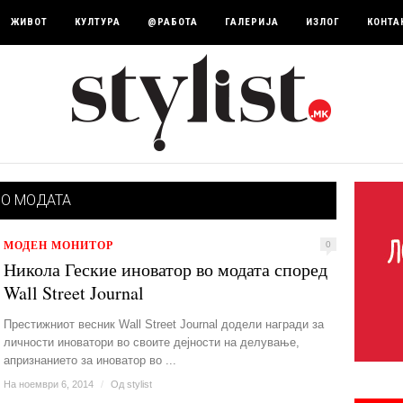
ЖИВОТ
КУЛТУРА
@РАБОТА
ГАЛЕРИЈА
ИЗЛОГ
КОНТА
ВО МОДАТА
МОДЕН МОНИТОР
0
Никола Геские иноватор во модата според
Wall Street Journal
Престижниот весник Wall Street Journal додели награди за
личности иноватори во своите дејности на делување,
апризнанието за иноватор во ...
На ноември 6, 2014
/
Од
stylist