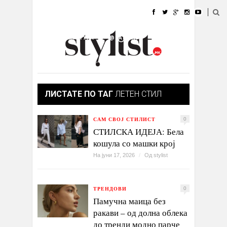
ДОМА
МОДА
СТИЛ
УБАВИНА
ЖИВОТ
КУЛТУРА
@РАБОТА
ГАЛЕРИЈА
ИЗЛОГ
КОНТАКТ
ЛИСТАТЕ ПО ТАГ
ЛЕТЕН СТИЛ
САМ СВОЈ СТИЛИСТ
0
СТИЛСКА ИДЕЈА: Бела
кошула со машки крој
На јуни 17, 2026
/
Од
stylist
ТРЕНДОВИ
0
Памучна маица без
ракави – од долна облека
до тренди модно парче