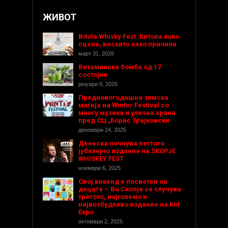
ЖИВОТ
Bitola Whisky Fest: Битола како
сцена, вискито како причина
март 31, 2026
Витаминска бомба од 17
состојки
јануари 9, 2026
Предновогодишнa зимска
магија на Winter Festival со
многу музика и улична храна
пред СЦ „Борис Трајковски
декември 24, 2025
Денеска почнува петтото
јубилејно издание на SKOPJE
WHISKEY FEST
ноември 6, 2025
Овој викенд е посветен на
децата – Во Скопје се случува
третото, најголемо и
највозбудливо издание на Kid
Expo
октомври 2, 2025