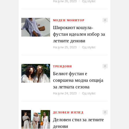
На јули 26, 2023
/
Од
stylist
МОДЕН МОНИТОР
0
Широкиот кошула-
фустан идеален избор за
летните денови
На јули 25, 2023
/
Од
stylist
ТРЕНДОВИ
0
Белиот фустан е
совршена модна опција
за летната сезона
На јули 24, 2023
/
Од
stylist
ДЕЛОВЕН ИЗГЛЕД
0
Деловен стил за летните
денови