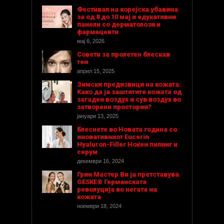
Фестивал на корејска убавина
за од 8 до 10 мај и едукативни
панели со дерматолози и
фармацевти
мај 6, 2026
Совети за пролетен блескав
тен
април 15, 2025
Зимски предизвици на кожата:
Како да ја заштитите кожата од
загаден воздух и сув воздух во
затворени простории?
јануари 13, 2025
Блеснете во Новата година со
иновативниот Eucerin
Hyaluron-Filler Ноќен пилинг и
серум
декември 16, 2024
Грин Мастер Ви ја претставува
GESKE® Германската
револуција во негата на
кожата
ноември 18, 2024