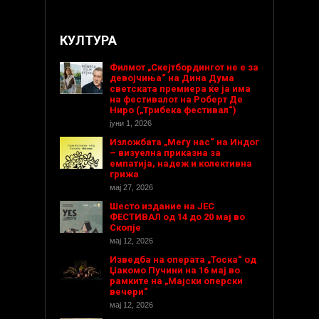
КУЛТУРА
Филмот „Скејтбордингот не е за
девојчиња“ на Дина Дума
светската премиера ќе ја има
на фестивалот на Роберт Де
Ниро („Трибека фестивал“)
јуни 1, 2026
Изложбата „Меѓу нас“ на Индог
– визуелна приказна за
емпатија, надеж и колективна
грижа
мај 27, 2026
Шесто издание на ЈЕС
ФЕСТИВАЛ од 14 до 20 мај во
Скопје
мај 12, 2026
Изведба на операта „Тоска“ од
Џакомо Пучини на 16 мај во
рамките на „Мајски оперски
вечери“
мај 12, 2026