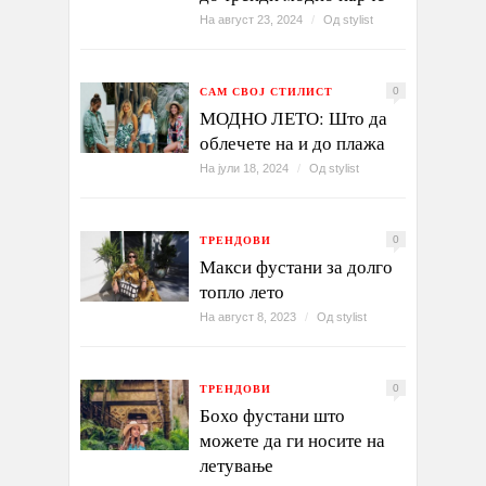
На август 23, 2024
/
Од
stylist
САМ СВОЈ СТИЛИСТ
0
МОДНО ЛЕТО: Што да
облечете на и до плажа
На јули 18, 2024
/
Од
stylist
ТРЕНДОВИ
0
Макси фустани за долго
топло лето
На август 8, 2023
/
Од
stylist
ТРЕНДОВИ
0
Бохо фустани што
можете да ги носите на
летување