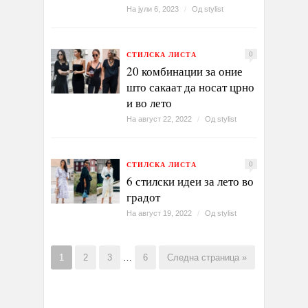
На јули 6, 2023
/
Од
stylist
СТИЛСКА ЛИСТА
0
20 комбинации за оние
што сакаат да носат црно
и во лето
На август 22, 2022
/
Од
stylist
СТИЛСКА ЛИСТА
0
6 стилски идеи за лето во
градот
На август 19, 2022
/
Од
stylist
1
2
3
…
6
Следна страница »