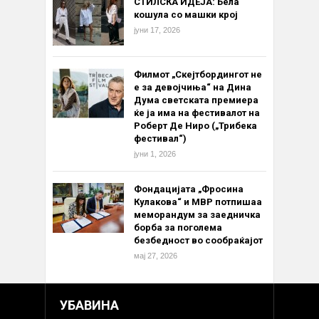
СТИЛСКА ИДЕЈА: Бела
кошула со машки крој
јуни 17, 2026
Филмот „Скејтбордингот не
е за девојчиња“ на Дина
Дума светската премиера
ќе ја има на фестивалот на
Роберт Де Ниро („Трибека
фестивал“)
јуни 1, 2026
Фондацијата „Фросина
Кулакова“ и МВР потпишаа
меморандум за заедничка
борба за поголема
безбедност во сообраќајот
мај 27, 2026
УБАВИНА