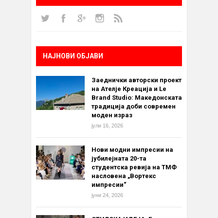
НАЈНОВИ ОБЈАВИ
Заеднички авторски проект
на Ателје Креација и Le
Brand Studio: Македонската
традиција доби современ
моден израз
јули 16, 2026
Нови модни импресии на
јубилејната 20-та
студентска ревија на ТМФ
насловена „Вортекс
импресии“
јуни 24, 2026