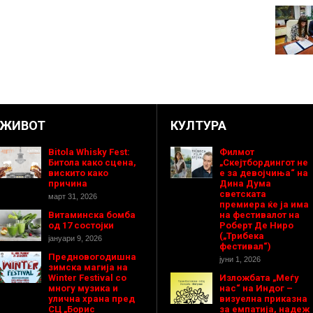
ЖИВОТ
КУЛТУРА
Bitola Whisky Fest:
Филмот
Битола како сцена,
„Скејтбордингот не
вискито како
е за девојчиња“ на
причина
Дина Дума
светската
март 31, 2026
премиера ќе ја има
Витаминска бомба
на фестивалот на
од 17 состојки
Роберт Де Ниро
(„Трибека
јануари 9, 2026
фестивал“)
Предновогодишнa
јуни 1, 2026
зимска магија на
Winter Festival со
Изложбата „Меѓу
многу музика и
нас“ на Индог –
улична храна пред
визуелна приказна
СЦ „Борис
за емпатија, надеж