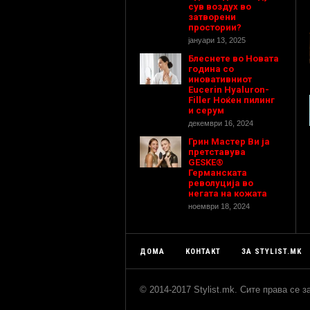
сув воздух во
затворени
простории?
јануари 13, 2025
Блеснете во Новата
година со
иновативниот
Eucerin Hyaluron-
Filler Ноќен пилинг
и серум
декември 16, 2024
Грин Мастер Ви ја
претставува
GESKE®
Германската
револуција во
негата на кожата
ноември 18, 2024
ДОМА
КОНТАКТ
ЗА STYLIST.MK
© 2014-2017 Stylist.mk. Сите права се 