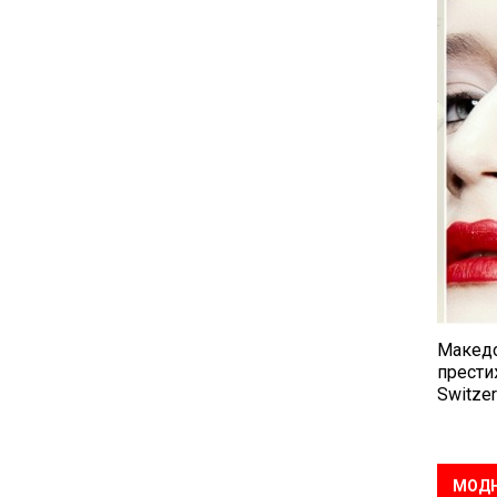
Македо
прести
Switzer
МОДН