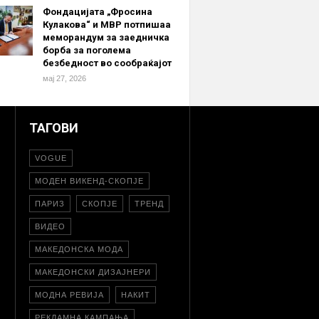
Фондацијата „Фросина
Кулакова“ и МВР потпишаа
меморандум за заедничка
борба за поголема
безбедност во сообраќајот
мај 27, 2026
ТАГОВИ
VOGUE
МОДЕН ВИКЕНД-СКОПЈЕ
ПАРИЗ
СКОПЈЕ
ТРЕНД
ВИДЕО
МАКЕДОНСКА МОДА
МАКЕДОНСКИ ДИЗАЈНЕРИ
МОДНА РЕВИЈА
НАКИТ
РЕКЛАМНА КАМПАЊА