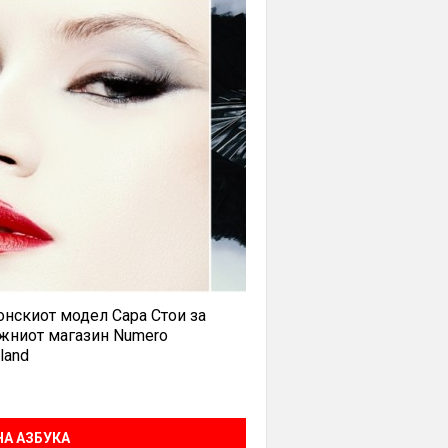
нскиот модел Сара Стои за
жниот магазин Numero
land
А АЗБУКА