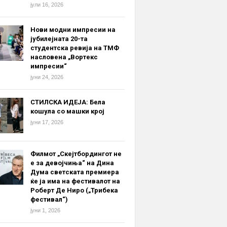
јули 16, 2026
Нови модни импресии на
јубилејната 20-та
студентска ревија на ТМФ
насловена „Вортекс
импресии“
јуни 24, 2026
СТИЛСКА ИДЕЈА: Бела
кошула со машки крој
јуни 17, 2026
Филмот „Скејтбордингот не
е за девојчиња“ на Дина
Дума светската премиера
ќе ја има на фестивалот на
Роберт Де Ниро („Трибека
фестивал“)
јуни 1, 2026