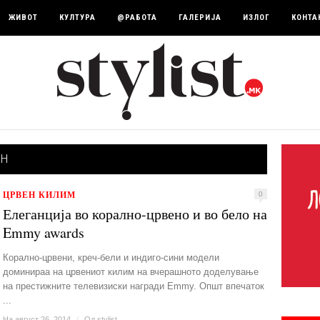
ЖИВОТ
КУЛТУРА
@РАБОТА
ГАЛЕРИЈА
ИЗЛОГ
КОНТА
ЕН
ЦРВЕН КИЛИМ
0
Елеганција во корално-црвено и во бело на
Emmy awards
Корално-црвени, креч-бели и индиго-сини модели
доминираа на црвениот килим на вчерашното доделување
на престижните телевизиски награди Emmy. Општ впечаток
...
На август 26, 2014
/
Од
stylist