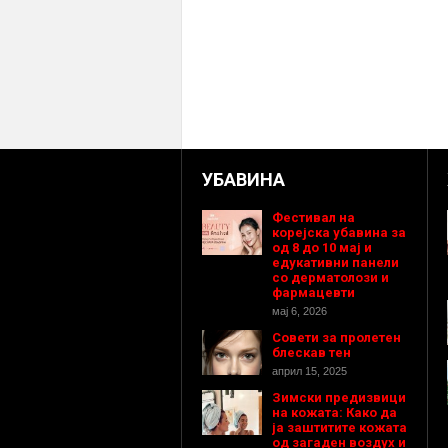
УБАВИНА
Фестивал на
корејска убавина за
од 8 до 10 мај и
едукативни панели
со дерматолози и
фармацевти
мај 6, 2026
Совети за пролетен
блескав тен
април 15, 2025
Зимски предизвици
на кожата: Како да
ја заштитите кожата
од загаден воздух и