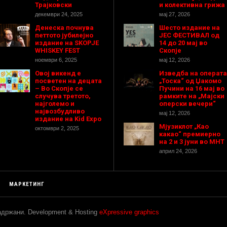
Трајковски
и колективна грижа
декември 24, 2025
мај 27, 2026
Денеска почнува
Шесто издание на
петтото јубилејно
ЈЕС ФЕСТИВАЛ од
издание на SKOPJE
14 до 20 мај во
WHISKEY FEST
Скопје
ноември 6, 2025
мај 12, 2026
Овој викенд е
Изведба на операта
посветен на децата
„Тоска“ од Џакомо
– Во Скопје се
Пучини на 16 мај во
случува третото,
рамките на „Мајски
најголемо и
оперски вечери“
највозбудливо
мај 12, 2026
издание на Kid Expo
Мјузиклот „Као
октомври 2, 2025
какао“ премиерно
на 2 и 3 јуни во МНТ
април 24, 2026
МАРКЕТИНГ
задржани. Development & Hosting
eXpressive graphics