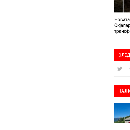
Новата
Скјапар
трансф
СЛЕД
НАЈН