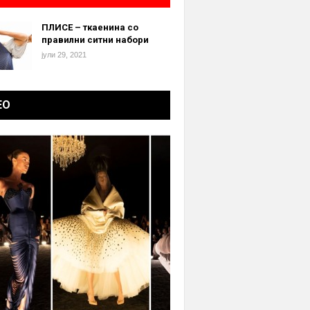
ПЛИСЕ – ткаенина со
правилни ситни набори
јули 29, 2021
ЕО