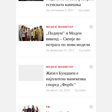
есенската кампања
На септември 4, 2017
/
Од
stylist
МОДЕН МОНИТОР
0
„Подиум“ и Моден
викенд – Скопје во
потрага по нови модели
На февруари 15, 2017
/
Од
stylist
МОДЕН МОНИТОР
0
Жизел Бундшен е
најплатена манекенка
според „Форбс“
На август 19, 2014
/
Од
stylist
ТВ
0