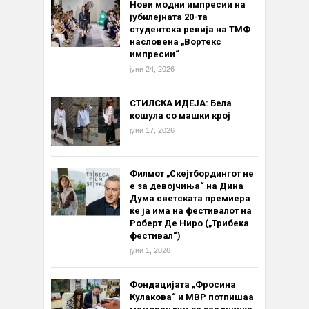
Нови модни импресии на
јубилејната 20-та
студентска ревија на ТМФ
насловена „Вортекс
импресии“
јуни 24, 2026
СТИЛСКА ИДЕЈА: Бела
кошула со машки крој
јуни 17, 2026
Филмот „Скејтбордингот не
е за девојчиња“ на Дина
Дума светската премиера
ќе ја има на фестивалот на
Роберт Де Ниро („Трибека
фестивал“)
јуни 1, 2026
Фондацијата „Фросина
Кулакова“ и МВР потпишаа