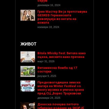
серум
декември 16, 2024
Грин Мастер Ви ја претставува
GESKE® Германската
револуција во негата на
кожата
ноември 18, 2024
ЖИВОТ
Bitola Whisky Fest: Битола како
сцена, вискито како причина
март 31, 2026
Витаминска бомба од 17
состојки
јануари 9, 2026
Предновогодишнa зимска
магија на Winter Festival со
многу музика и улична храна
пред СЦ „Борис Трајковски
декември 24, 2025
Денеска почнува петтото
јубилејно издание на SKOPJE