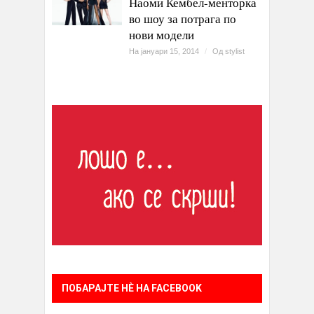
Наоми Кембел-менторка
во шоу за потрага по
нови модели
На јануари 15, 2014
/
Од
stylist
ПОБАРАЈТЕ НÈ НА FACEBOOK