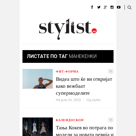
ДОМА
МОДА
СТИЛ
УБАВИНА
ЖИВОТ
КУЛТУРА
@РАБОТА
ГАЛЕРИЈА
ИЗЛОГ
КОНТАКТ
ЛИСТАТЕ ПО ТАГ
МАНЕКЕНКИ
ФИТ-ФОРМА
0
Видеа што ќе ви откријат
како вежбаат
супермоделите
На јули 24, 2019
/
Од
stylist
КАЛЕИДОСКОП
0
Тања Кокев во потрага по
модели за новата ревија и