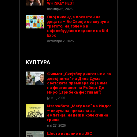
WHISKEY FEST
ноември 6, 2025
Овој викенд е посветен на
децата – Во Скопје се случува
третото, најголемо и
највозбудливо издание на Kid
Expo
октомври 2, 2025
КУЛТУРА
Филмот „Скејтбордингот не е за
девојчиња“ на Дина Дума
светската премиера ќе ја има
на фестивалот на Роберт Де
Ниро („Трибека фестивал“)
јуни 1, 2026
Изложбата „Меѓу нас“ на Индог
– визуелна приказна за
емпатија, надеж и колективна
грижа
мај 27, 2026
Шесто издание на ЈЕС