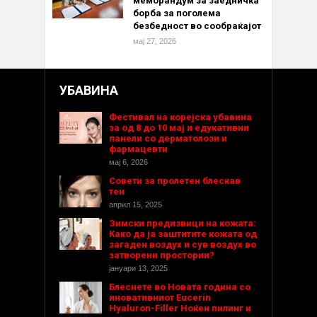
меморандум за заедничка
борба за поголема
безбедност во сообраќајот
мај 27, 2026
УБАВИНА
Фестивал на корејска убавина
за од 8 до 10 мај и едукативни
панели со дерматолози и
фармацевти
мај 6, 2026
Совети за пролетен блескав
тен
април 15, 2025
Зимски предизвици на кожата:
Како да ја заштитите кожата од
загаден воздух и сув воздух во
затворени простории?
јануари 13, 2025
Блеснете во Новата година со
иновативниот Eucerin
Hyaluron-Filler Ноќен пилинг и