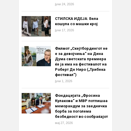
јуни 24, 2026
СТИЛСКА ИДЕЈА: Бела
кошула со машки крој
јуни 17, 2026
Филмот „Скејтбордингот не
е за девојчиња“ на Дина
Дума светската премиера
ќе ја има на фестивалот на
Роберт Де Ниро („Трибека
фестивал“)
јуни 1, 2026
Фондацијата „Фросина
Кулакова“ и МВР потпишаа
меморандум за заедничка
борба за поголема
безбедност во сообраќајот
мај 27, 2026