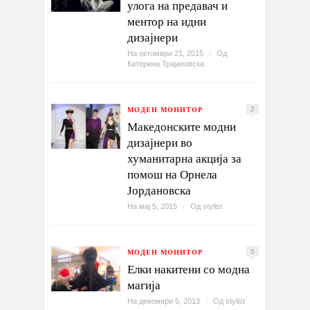
улога на предавач и
ментор на идни
дизајнери
На октомври 21, 2015
/
Од
Катерина Трајановска
МОДЕН МОНИТОР
2
Македонските модни
дизајнери во
хуманитарна акција за
помош на Орнела
Јордановска
На мај 5, 2015
/
Од
stylist
МОДЕН МОНИТОР
0
Елки накитени со модна
магија
На декември 5, 2013
/
Од
stylist