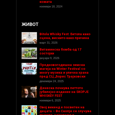
кожата
ноември 18, 2024
ЖИВОТ
Bitola Whisky Fest: Битола како
сцена, вискито како причина
март 31, 2026
Витаминска бомба од 17
состојки
јануари 9, 2026
Предновогодишнa зимска
магија на Winter Festival со
многу музика и улична храна
пред СЦ „Борис Трајковски
декември 24, 2025
Денеска почнува петтото
јубилејно издание на SKOPJE
WHISKEY FEST
ноември 6, 2025
Овој викенд е посветен на
децата – Во Скопје се случува
третото, најголемо и