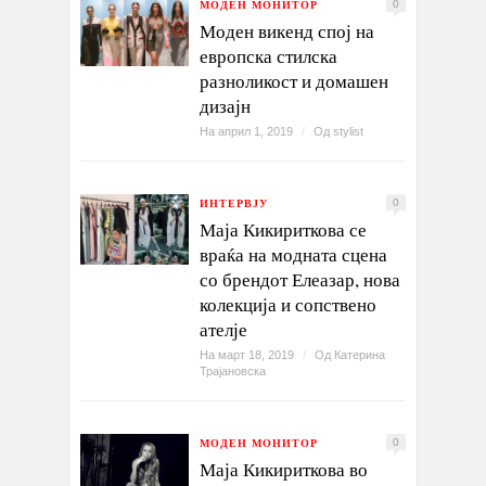
МОДЕН МОНИТОР
0
Моден викенд спој на
европска стилска
разноликост и домашен
дизајн
На април 1, 2019
/
Од
stylist
ИНТЕРВЈУ
0
Маја Кикириткова се
враќа на модната сцена
со брендот Елеазар, нова
колекција и сопствено
ателје
На март 18, 2019
/
Од
Катерина
Трајановска
МОДЕН МОНИТОР
0
Маја Кикириткова во