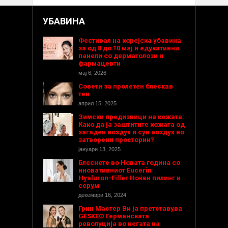
УБАВИНА
Фестивал на корејска убавина
за од 8 до 10 мај и едукативни
панели со дерматолози и
фармацевти
мај 6, 2026
Совети за пролетен блескав
тен
април 15, 2025
Зимски предизвици на кожата:
Како да ја заштитите кожата од
загаден воздух и сув воздух во
затворени простории?
јануари 13, 2025
Блеснете во Новата година со
иновативниот Eucerin
Hyaluron-Filler Ноќен пилинг и
серум
декември 16, 2024
Грин Мастер Ви ја претставува
GESKE® Германската
револуција во негата на