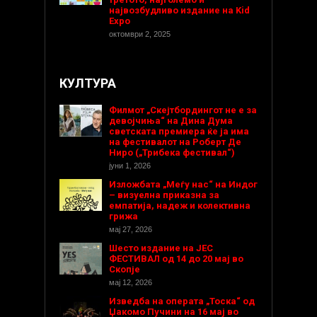
највозбудливо издание на Kid
Expo
октомври 2, 2025
КУЛТУРА
Филмот „Скејтбордингот не е за
девојчиња“ на Дина Дума
светската премиера ќе ја има
на фестивалот на Роберт Де
Ниро („Трибека фестивал“)
јуни 1, 2026
Изложбата „Меѓу нас“ на Индог
– визуелна приказна за
емпатија, надеж и колективна
грижа
мај 27, 2026
Шесто издание на ЈЕС
ФЕСТИВАЛ од 14 до 20 мај во
Скопје
мај 12, 2026
Изведба на операта „Тоска“ од
Џакомо Пучини на 16 мај во