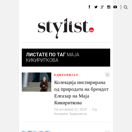
ДОМА
МОДА
СТИЛ
УБАВИНА
ЖИВОТ
КУЛТУРА
@РАБОТА
ГАЛЕРИЈА
ИЗЛОГ
КОНТАКТ
ЛИСТАТЕ ПО ТАГ
МАЈА
КИКИРИТКОВА
ЕДИТОРИЈАЛ
0
Колекција инспирирана
од природата на брендот
Елеазар на Маја
Кикириткова
На октомври 12, 2019
/
Од
Катерина Трајановска