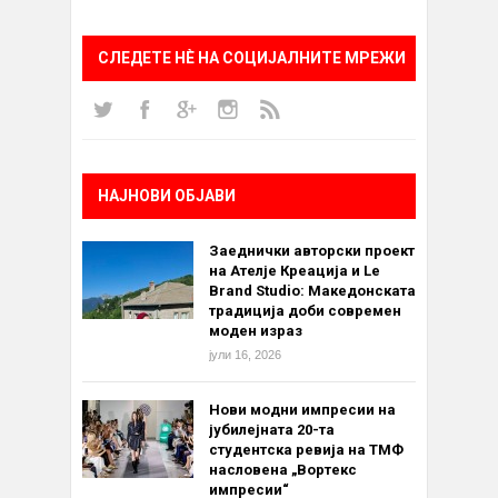
СЛЕДЕТЕ НÈ НА СОЦИЈАЛНИТЕ МРЕЖИ
НАЈНОВИ ОБЈАВИ
Заеднички авторски проект
на Ателје Креација и Le
Brand Studio: Македонската
традиција доби современ
моден израз
јули 16, 2026
Нови модни импресии на
јубилејната 20-та
студентска ревија на ТМФ
насловена „Вортекс
импресии“