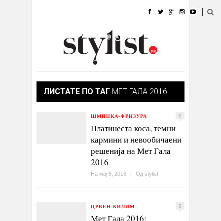
ДОМА
МОДА
СТИЛ
УБАВИНА
ЖИВОТ
КУЛТУРА
@РАБОТА
ГАЛЕРИЈА
ИЗЛОГ
КОНТАКТ
ЛИСТАТЕ ПО ТАГ
МЕТ ГАЛА 2016
ШМИНКА-ФРИЗУРА
0
Платинеста коса, темни
кармини и невообичаени
решенија на Мет Гала
2016
На мај 5, 2016
/
Од
stylist
ЦРВЕН КИЛИМ
0
Мет Гала 2016: