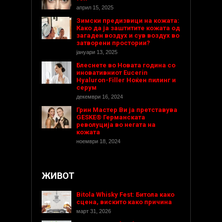
април 15, 2025
Зимски предизвици на кожата:
Како да ја заштитите кожата од
загаден воздух и сув воздух во
затворени простории?
јануари 13, 2025
Блеснете во Новата година со
иновативниот Eucerin
Hyaluron-Filler Ноќен пилинг и
серум
декември 16, 2024
Грин Мастер Ви ја претставува
GESKE® Германската
револуција во негата на
кожата
ноември 18, 2024
ЖИВОТ
Bitola Whisky Fest: Битола како
сцена, вискито како причина
март 31, 2026