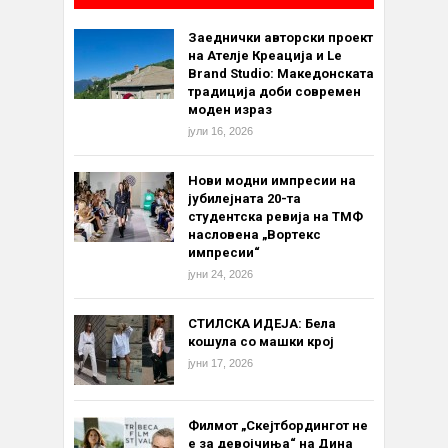
Заеднички авторски проект
на Ателје Креација и Le
Brand Studio: Македонската
традиција доби современ
моден израз
јули 16, 2026
Нови модни импресии на
јубилејната 20-та
студентска ревија на ТМФ
насловена „Вортекс
импресии“
јуни 24, 2026
СТИЛСКА ИДЕЈА: Бела
кошула со машки крој
јуни 17, 2026
Филмот „Скејтбордингот не
е за девојчиња“ на Дина