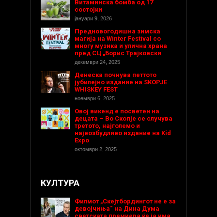
Витаминска бомба од 17
состојки
јануари 9, 2026
Предновогодишнa зимска
магија на Winter Festival со
многу музика и улична храна
пред СЦ „Борис Трајковски
декември 24, 2025
Денеска почнува петтото
јубилејно издание на SKOPJE
WHISKEY FEST
ноември 6, 2025
Овој викенд е посветен на
децата – Во Скопје се случува
третото, најголемо и
највозбудливо издание на Kid
Expo
октомври 2, 2025
КУЛТУРА
Филмот „Скејтбордингот не е за
девојчиња“ на Дина Дума
светската премиера ќе ја има