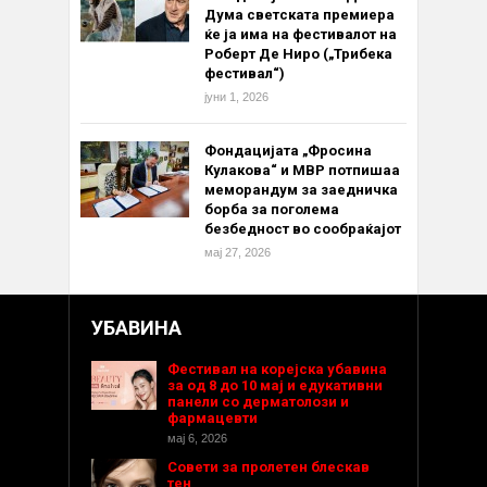
Дума светската премиера
ќе ја има на фестивалот на
Роберт Де Ниро („Трибека
фестивал“)
јуни 1, 2026
Фондацијата „Фросина
Кулакова“ и МВР потпишаа
меморандум за заедничка
борба за поголема
безбедност во сообраќајот
мај 27, 2026
УБАВИНА
Фестивал на корејска убавина
за од 8 до 10 мај и едукативни
панели со дерматолози и
фармацевти
мај 6, 2026
Совети за пролетен блескав
тен