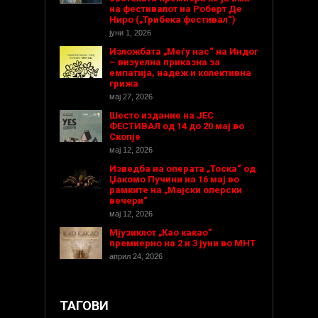
на фестивалот на Роберт Де
Ниро („Трибека фестивал“)
јуни 1, 2026
Изложбата „Меѓу нас“ на Индог
– визуелна приказна за
емпатија, надеж и колективна
грижа
мај 27, 2026
Шесто издание на ЈЕС
ФЕСТИВАЛ од 14 до 20 мај во
Скопје
мај 12, 2026
Изведба на операта „Тоска“ од
Џакомо Пучини на 16 мај во
рамките на „Мајски оперски
вечери“
мај 12, 2026
Мјузиклот „Као какао“
премиерно на 2 и 3 јуни во МНТ
април 24, 2026
ТАГОВИ