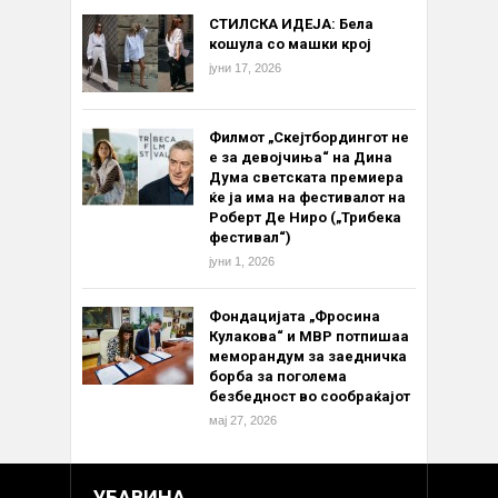
СТИЛСКА ИДЕЈА: Бела
кошула со машки крој
јуни 17, 2026
Филмот „Скејтбордингот не
е за девојчиња“ на Дина
Дума светската премиера
ќе ја има на фестивалот на
Роберт Де Ниро („Трибека
фестивал“)
јуни 1, 2026
Фондацијата „Фросина
Кулакова“ и МВР потпишаа
меморандум за заедничка
борба за поголема
безбедност во сообраќајот
мај 27, 2026
УБАВИНА