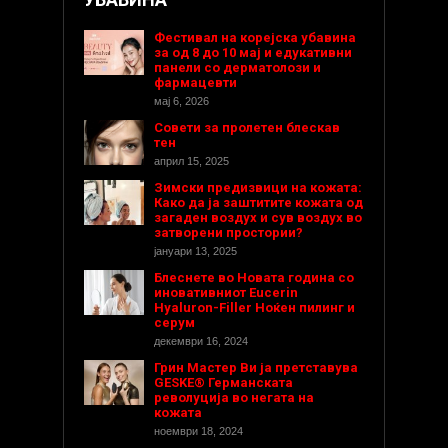
Фестивал на корејска убавина
за од 8 до 10 мај и едукативни
панели со дерматолози и
фармацевти
мај 6, 2026
Совети за пролетен блескав
тен
април 15, 2025
Зимски предизвици на кожата:
Како да ја заштитите кожата од
загаден воздух и сув воздух во
затворени простории?
јануари 13, 2025
Блеснете во Новата година со
иновативниот Eucerin
Hyaluron-Filler Ноќен пилинг и
серум
декември 16, 2024
Грин Мастер Ви ја претставува
GESKE® Германската
револуција во негата на
кожата
ноември 18, 2024