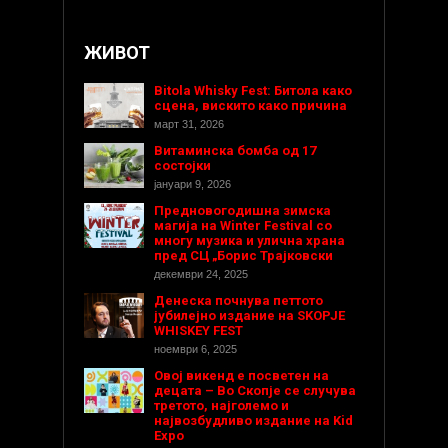
ЖИВОТ
Bitola Whisky Fest: Битола како
сцена, вискито како причина
март 31, 2026
Витаминска бомба од 17
состојки
јануари 9, 2026
Предновогодишнa зимска
магија на Winter Festival со
многу музика и улична храна
пред СЦ „Борис Трајковски
декември 24, 2025
Денеска почнува петтото
јубилејно издание на SKOPJE
WHISKEY FEST
ноември 6, 2025
Овој викенд е посветен на
децата – Во Скопје се случува
третото, најголемо и
највозбудливо издание на Kid
Expo