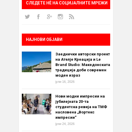
СЛЕДЕТЕ НÈ НА СОЦИЈАЛНИТЕ МРЕЖИ
НАЈНОВИ ОБЈАВИ
Заеднички авторски проект
на Ателје Креација и Le
Brand Studio: Македонската
традиција доби современ
моден израз
јули 16, 2026
Нови модни импресии на
јубилејната 20-та
студентска ревија на ТМФ
насловена „Вортекс
импресии“
јуни 24, 2026