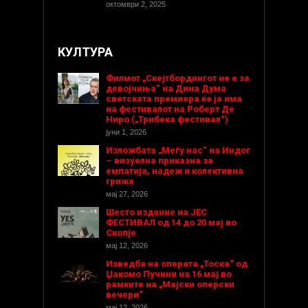
октомври 2, 2025
КУЛТУРА
Филмот „Скејтбордингот не е за
девојчиња“ на Дина Дума
светската премиера ќе ја има
на фестивалот на Роберт Де
Ниро („Трибека фестивал“)
јуни 1, 2026
Изложбата „Меѓу нас“ на Индог
– визуелна приказна за
емпатија, надеж и колективна
грижа
мај 27, 2026
Шесто издание на ЈЕС
ФЕСТИВАЛ од 14 до 20 мај во
Скопје
мај 12, 2026
Изведба на операта „Тоска“ од
Џакомо Пучини на 16 мај во
рамките на „Мајски оперски
вечери“
мај 12, 2026