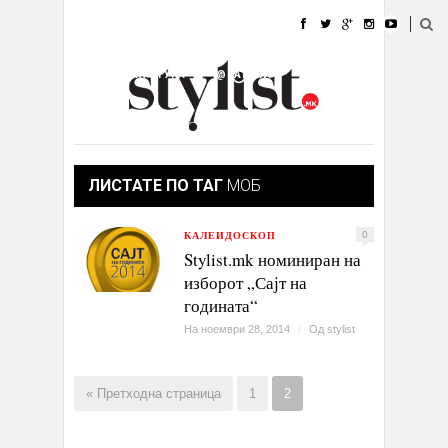
ДОМА
МОДА
СТИЛ
УБАВИНА
ЖИВОТ
КУЛТУРА
@РАБОТА
ГАЛЕРИЈА
ИЗЛОГ
КОНТАКТ
ЛИСТАТЕ ПО ТАГ
МОБ
КАЛЕИДОСКОП
0
Stylist.mk номиниран на
изборот „Сајт на
годината“
На ноември 28, 2014
/
Од
stylist
« Претходна страница
1
2