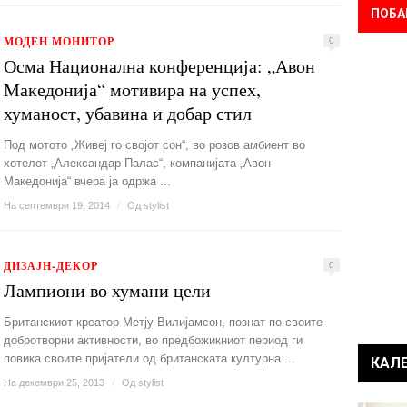
ПОБА
МОДЕН МОНИТОР
0
Осма Национална конференција: „Авон
Македонија“ мотивира на успех,
хуманост, убавина и добар стил
Под мотото „Живеј го својот сон“, во розов амбиент во
хотелот „Александар Палас“, компанијата „Авон
Македонија“ вчера ја одржа ...
На септември 19, 2014
/
Од
stylist
ДИЗАЈН-ДЕКОР
0
Лампиони во хумани цели
Британскиот креатор Метју Вилијамсон, познат по своите
добротворни активности, во предбожикниот период ги
повика своите пријатели од британската културна ...
КАЛ
На декември 25, 2013
/
Од
stylist