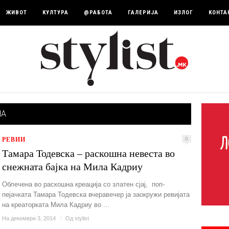
ЖИВОТ
КУЛТУРА
@РАБОТА
ГАЛЕРИЈА
ИЗЛОГ
КОНТА
НА
РЕВИИ
0
Тамара Тодевска – раскошна невеста во
снежната бајка на Мила Кадриу
Облечена во раскошна креација со златен сјај, поп-
пејачката Тамара Тодевска вчеравечер ја заокружи ревијата
на креаторката Мила Кадриу во ...
На декември 3, 2014
/
Од
stylist