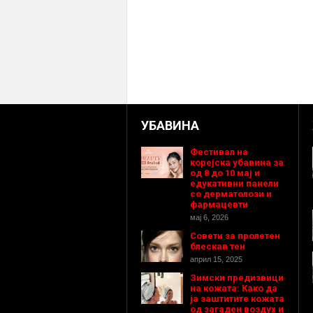
УБАВИНА
Фестивал на
корејска убавина за
од 8 до 10 мај и
едукативни панели
со дерматолози и
фармацевти
мај 6, 2026
Совети за пролетен
блескав тен
април 15, 2025
Зимски предизвици
на кожата: Како да
ја заштитите кожата
од загаден воздух и