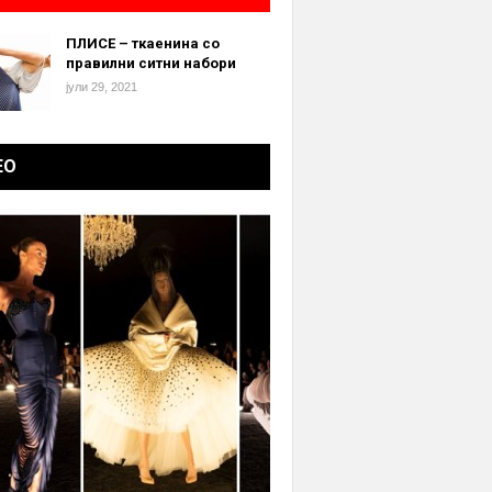
ПЛИСЕ – ткаенина со
правилни ситни набори
јули 29, 2021
ЕО