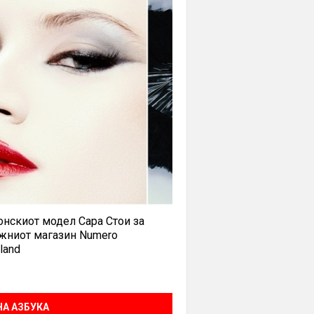
нскиот модел Сара Стои за
жниот магазин Numero
land
А АЗБУКА