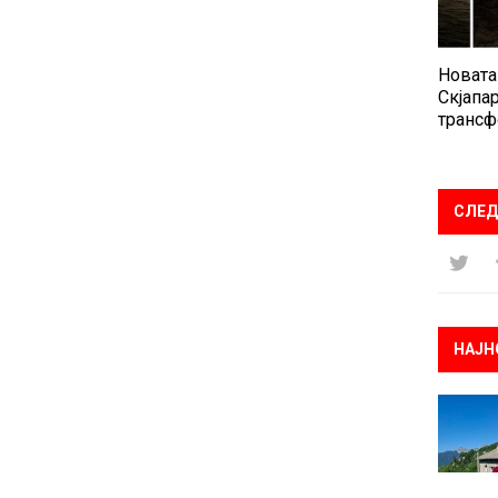
Новата
Скјапар
трансф
СЛЕД
НАЈН