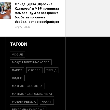
Фондацијата „Фросина
Кулакова“ и МВР потпишаа
меморандум за заедничка
борба за поголема
безбедност во сообраќајот
мај 27, 2026
ТАГОВИ
VOGUE
МОДЕН ВИКЕНД-СКОПЈЕ
ПАРИЗ
СКОПЈЕ
ТРЕНД
ВИДЕО
МАКЕДОНСКА МОДА
МАКЕДОНСКИ ДИЗАЈНЕРИ
МОДНА РЕВИЈА
НАКИТ
РЕКЛАМНА КАМПАЊА