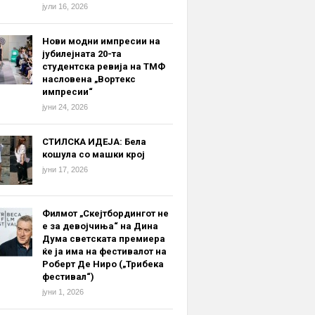
јули 16, 2026
Нови модни импресии на
јубилејната 20-та
студентска ревија на ТМФ
насловена „Вортекс
импресии“
јуни 24, 2026
СТИЛСКА ИДЕЈА: Бела
кошула со машки крој
јуни 17, 2026
Филмот „Скејтбордингот не
е за девојчиња“ на Дина
Дума светската премиера
ќе ја има на фестивалот на
Роберт Де Ниро („Трибека
фестивал“)
јуни 1, 2026