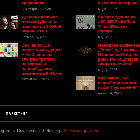
Трајковски
и колективна грижа
декември 24, 2025
мај 27, 2026
Денеска почнува
Шесто издание на
петтото јубилејно
ЈЕС ФЕСТИВАЛ од
издание на SKOPJE
14 до 20 мај во
WHISKEY FEST
Скопје
ноември 6, 2025
мај 12, 2026
Овој викенд е
Изведба на операта
посветен на децата
„Тоска“ од Џакомо
– Во Скопје се
Пучини на 16 мај во
случува третото,
рамките на „Мајски
најголемо и
оперски вечери“
највозбудливо
мај 12, 2026
издание на Kid Expo
Мјузиклот „Као
октомври 2, 2025
какао“ премиерно
на 2 и 3 јуни во МНТ
април 24, 2026
МАРКЕТИНГ
задржани. Development & Hosting
eXpressive graphics