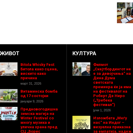
ЖИВОТ
КУЛТУРА
Bitola Whisky Fest:
Филмот
Битола како сцена,
„Скејтбордингот не
вискито како
е за девојчиња“ на
причина
Дина Дума
светската
март 31, 2026
премиера ќе ја има
Витаминска бомба
на фестивалот на
од 17 состојки
Роберт Де Ниро
(„Трибека
јануари 9, 2026
фестивал“)
Предновогодишнa
јуни 1, 2026
зимска магија на
Winter Festival со
Изложбата „Меѓу
многу музика и
нас“ на Индог –
улична храна пред
визуелна приказна
СЦ „Борис
за емпатија, надеж