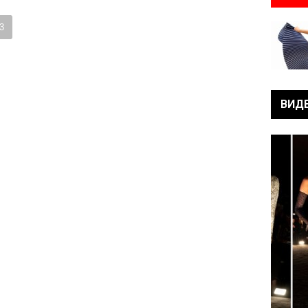
3
ВИД