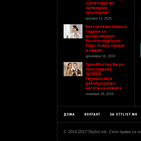
сув воздух во
затворени
простории?
јануари 13, 2025
Блеснете во Новата
година со
иновативниот
Eucerin Hyaluron-
Filler Ноќен пилинг
и серум
декември 16, 2024
Грин Мастер Ви ја
претставува
GESKE®
Германската
револуција во
негата на кожата
ноември 18, 2024
ДОМА
КОНТАКТ
ЗА STYLIST.MK
© 2014-2017 Stylist.mk. Сите права се 