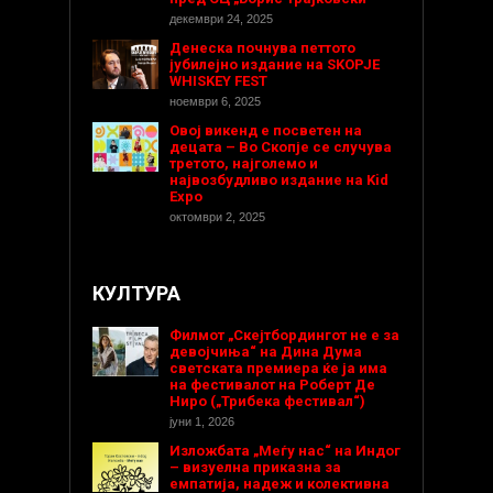
декември 24, 2025
Денеска почнува петтото
јубилејно издание на SKOPJE
WHISKEY FEST
ноември 6, 2025
Овој викенд е посветен на
децата – Во Скопје се случува
третото, најголемо и
највозбудливо издание на Kid
Expo
октомври 2, 2025
КУЛТУРА
Филмот „Скејтбордингот не е за
девојчиња“ на Дина Дума
светската премиера ќе ја има
на фестивалот на Роберт Де
Ниро („Трибека фестивал“)
јуни 1, 2026
Изложбата „Меѓу нас“ на Индог
– визуелна приказна за
емпатија, надеж и колективна