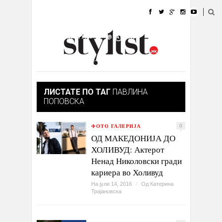
ДОМА
МОДА
СТИЛ
УБАВИНА
ЖИВОТ
КУЛТУРА
@РАБОТА
ГАЛЕРИЈА
ИЗЛОГ
КОНТАКТ
ЛИСТАТЕ ПО ТАГ
ПАВЛИНА
ПОПОВСКА
ФОТО ГАЛЕРИЈА
0
ОД МАКЕДОНИЈА ДО
ХОЛИВУД: Актерот
Ненад Николовски гради
кариера во Холивуд
На јули 14, 2016
/
Од
Катерина
Трајановска