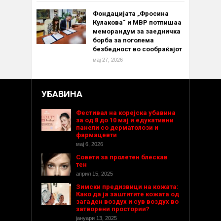
Фондацијата „Фросина
Кулакова“ и МВР потпишаа
меморандум за заедничка
борба за поголема
безбедност во сообраќајот
мај 27, 2026
УБАВИНА
Фестивал на корејска убавина
за од 8 до 10 мај и едукативни
панели со дерматолози и
фармацевти
мај 6, 2026
Совети за пролетен блескав
тен
април 15, 2025
Зимски предизвици на кожата:
Како да ја заштитите кожата од
загаден воздух и сув воздух во
затворени простории?
јануари 13, 2025