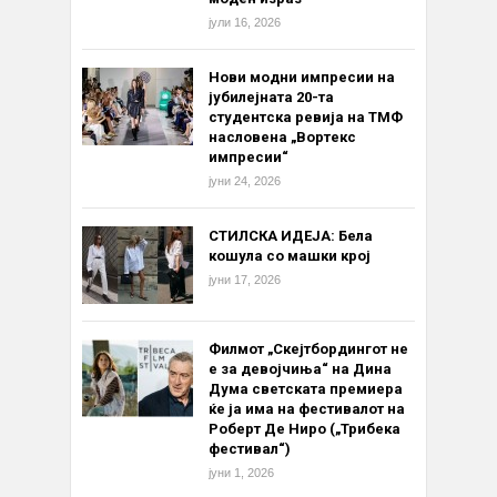
јули 16, 2026
Нови модни импресии на
јубилејната 20-та
студентска ревија на ТМФ
насловена „Вортекс
импресии“
јуни 24, 2026
СТИЛСКА ИДЕЈА: Бела
кошула со машки крој
јуни 17, 2026
Филмот „Скејтбордингот не
е за девојчиња“ на Дина
Дума светската премиера
ќе ја има на фестивалот на
Роберт Де Ниро („Трибека
фестивал“)
јуни 1, 2026