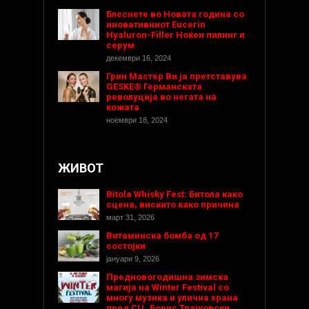
Блеснете во Новата година со
иновативниот Eucerin
Hyaluron-Filler Ноќен пилинг и
серум
декември 16, 2024
Грин Мастер Ви ја претставува
GESKE® Германската
револуција во негата на
кожата
ноември 18, 2024
ЖИВОТ
Bitola Whisky Fest: Битола како
сцена, вискито како причина
март 31, 2026
Витаминска бомба од 17
состојки
јануари 9, 2026
Предновогодишнa зимска
магија на Winter Festival со
многу музика и улична храна
пред СЦ „Борис Трајковски