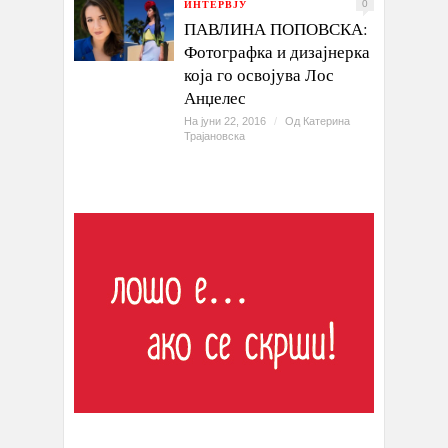
ИНТЕРВЈУ
0
ПАВЛИНА ПОПОВСКА:
Фотографка и дизајнерка
која го освојува Лос
Анџелес
На јуни 22, 2016
/
Од
Катерина
Трајановска