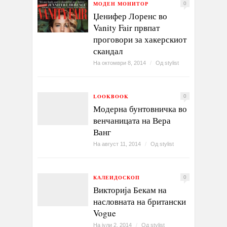
МОДЕН МОНИТОР
0
Џенифер Лоренс во
Vanity Fair првпат
проговори за хакерскиот
скандал
На октомври 8, 2014
/
Од
stylist
LOOKBOOK
0
Модерна бунтовничка во
венчаницата на Вера
Ванг
На август 11, 2014
/
Од
stylist
КАЛЕИДОСКОП
0
Викторија Бекам на
насловната на британски
Vogue
На јули 2, 2014
/
Од
stylist