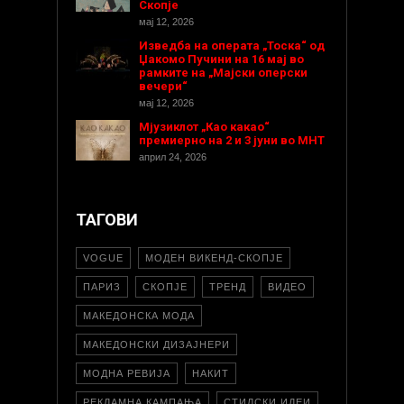
Скопје
мај 12, 2026
Изведба на операта „Тоска“ од
Џакомо Пучини на 16 мај во
рамките на „Мајски оперски
вечери“
мај 12, 2026
Мјузиклот „Као какао“
премиерно на 2 и 3 јуни во МНТ
април 24, 2026
ТАГОВИ
VOGUE
МОДЕН ВИКЕНД-СКОПЈЕ
ПАРИЗ
СКОПЈЕ
ТРЕНД
ВИДЕО
МАКЕДОНСКА МОДА
МАКЕДОНСКИ ДИЗАЈНЕРИ
МОДНА РЕВИЈА
НАКИТ
РЕКЛАМНА КАМПАЊА
СТИЛСКИ ИДЕИ