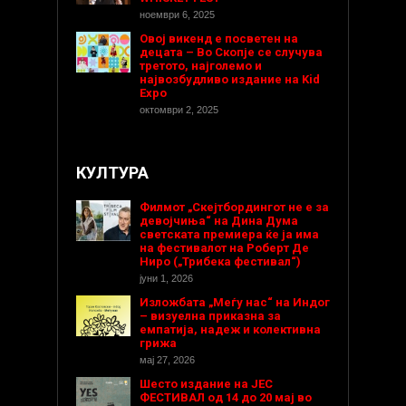
ноември 6, 2025
Овој викенд е посветен на
децата – Во Скопје се случува
третото, најголемо и
највозбудливо издание на Kid
Expo
октомври 2, 2025
КУЛТУРА
Филмот „Скејтбордингот не е за
девојчиња“ на Дина Дума
светската премиера ќе ја има
на фестивалот на Роберт Де
Ниро („Трибека фестивал“)
јуни 1, 2026
Изложбата „Меѓу нас“ на Индог
– визуелна приказна за
емпатија, надеж и колективна
грижа
мај 27, 2026
Шесто издание на ЈЕС
ФЕСТИВАЛ од 14 до 20 мај во