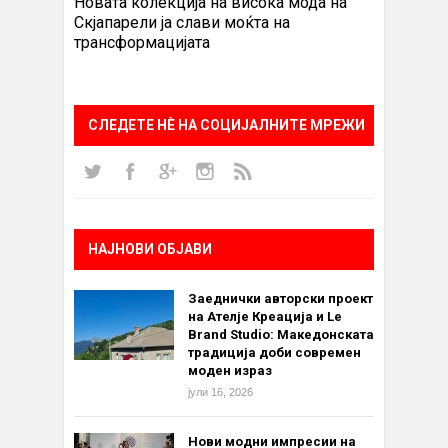
Новата колекција на висока мода на
Скјапарели ја слави моќта на
трансформацијата
СЛЕДЕТЕ НÈ НА СОЦИЈАЛНИТЕ МРЕЖИ
НАЈНОВИ ОБЈАВИ
Заеднички авторски проект
на Ателје Креација и Le
Brand Studio: Македонската
традиција доби современ
моден израз
јули 16, 2026
Нови модни импресии на