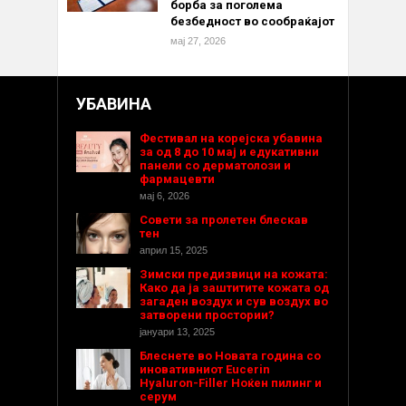
борба за поголема
безбедност во сообраќајот
мај 27, 2026
УБАВИНА
Фестивал на корејска убавина
за од 8 до 10 мај и едукативни
панели со дерматолози и
фармацевти
мај 6, 2026
Совети за пролетен блескав
тен
април 15, 2025
Зимски предизвици на кожата:
Како да ја заштитите кожата од
загаден воздух и сув воздух во
затворени простории?
јануари 13, 2025
Блеснете во Новата година со
иновативниот Eucerin
Hyaluron-Filler Ноќен пилинг и
серум