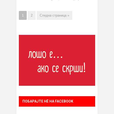
1
2
Следна страница »
ПОБАРАЈТЕ НÈ НА FACEBOOK