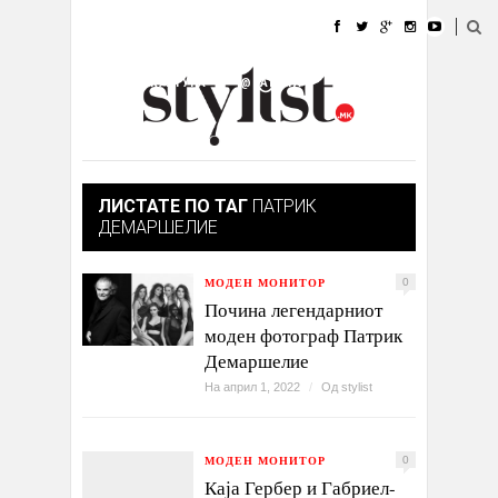
ДОМА
МОДА
СТИЛ
УБАВИНА
ЖИВОТ
КУЛТУРА
@РАБОТА
ГАЛЕРИЈА
ИЗЛОГ
КОНТАКТ
ЛИСТАТЕ ПО ТАГ
ПАТРИК
ДЕМАРШЕЛИЕ
МОДЕН МОНИТОР
0
Почина легендарниот
моден фотограф Патрик
Демаршелие
На април 1, 2022
/
Од
stylist
МОДЕН МОНИТОР
0
Каја Гербер и Габриел-