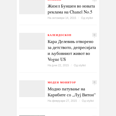
Жизел Буншен во новата
реклама на Chanel No.5
На октомври 14, 2015
/
Од
stylist
КАЛЕИДОСКОП
0
Кара Делевињ отворено
за детството, депресијата
и љубовниот живот во
Vogue US
На јуни 22, 2015
/
Од
stylist
МОДЕН МОНИТОР
0
Модно патување на
Карибите со „Луј Витон“
На февруари 27, 2015
/
Од
stylist