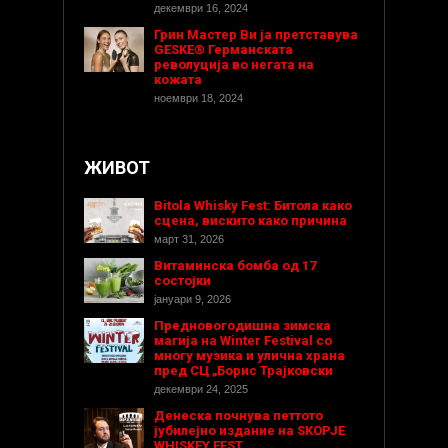
декември 16, 2024
Грин Мастер Ви ја претставува
GESKE® Германската
револуција во негата на
кожата
ноември 18, 2024
ЖИВОТ
Bitola Whisky Fest: Битола како
сцена, вискито како причина
март 31, 2026
Витаминска бомба од 17
состојки
јануари 9, 2026
Предновогодишнa зимска
магија на Winter Festival со
многу музика и улична храна
пред СЦ „Борис Трајковски
декември 24, 2025
Денеска почнува петтото
јубилејно издание на SKOPJE
WHISKEY FEST