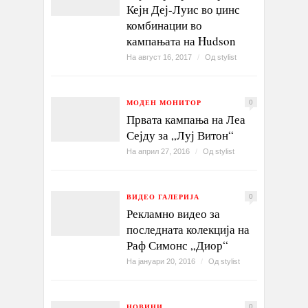
Кејн Деј-Луис во џинс
комбинации во
кампањата на Hudson
На август 16, 2017
/
Од
stylist
МОДЕН МОНИТОР
0
Првата кампања на Леа
Сејду за „Луј Витон“
На април 27, 2016
/
Од
stylist
ВИДЕО ГАЛЕРИЈА
0
Рекламно видео за
последната колекција на
Раф Симонс „Диор“
На јануари 20, 2016
/
Од
stylist
НОВИНИ
0