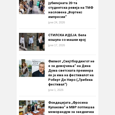
јубилејната 20-та
студентска ревија на ТМФ
насловена „Вортекс
импресии“
јуни 24, 2026
СТИЛСКА ИДЕЈА: Бела
кошула со машки крој
јуни 17, 2026
Филмот „Скејтбордингот не
е за девојчиња“ на Дина
Дума светската премиера
ќе ја има на фестивалот на
Роберт Де Ниро („Трибека
фестивал“)
јуни 1, 2026
Фондацијата „Фросина
Кулакова“ и МВР потпишаа
меморандум за заедничка