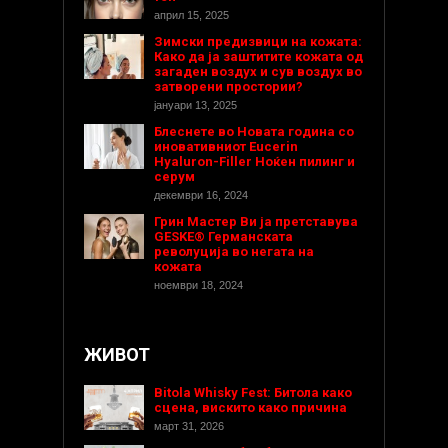
април 15, 2025
Зимски предизвици на кожата:
Како да ја заштитите кожата од
загаден воздух и сув воздух во
затворени простории?
јануари 13, 2025
Блеснете во Новата година со
иновативниот Eucerin
Hyaluron-Filler Ноќен пилинг и
серум
декември 16, 2024
Грин Мастер Ви ја претставува
GESKE® Германската
револуција во негата на
кожата
ноември 18, 2024
ЖИВОТ
Bitola Whisky Fest: Битола како
сцена, вискито како причина
март 31, 2026