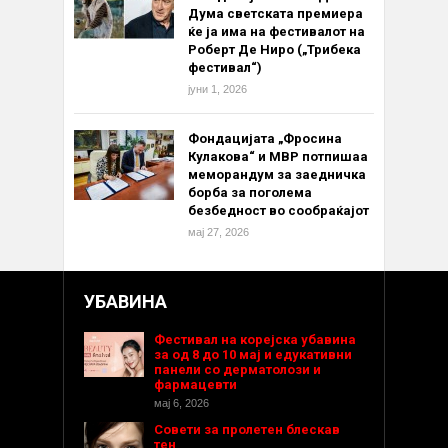
Дума светската премиера
ќе ја има на фестивалот на
Роберт Де Ниро („Трибека
фестивал“)
јуни 1, 2026
Фондацијата „Фросина
Кулакова“ и МВР потпишаа
меморандум за заедничка
борба за поголема
безбедност во сообраќајот
мај 27, 2026
УБАВИНА
Фестивал на корејска убавина
за од 8 до 10 мај и едукативни
панели со дерматолози и
фармацевти
мај 6, 2026
Совети за пролетен блескав
тен