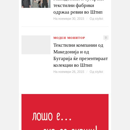
текстилни фабрики
одржаа ревии во Штип
На ноември 30, 2015
/
Од
stylist
МОДЕН МОНИТОР
0
Текстилни компании од
Македонија и од
Бугарија ќе презентираат
колекции во Штип
На ноември 26, 2015
/
Од
stylist