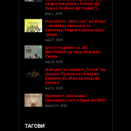
на фестивалот на Роберт Де
Ниро („Трибека фестивал“)
јуни 1, 2026
Изложбата „Меѓу нас“ на Индог
– визуелна приказна за
емпатија, надеж и колективна
грижа
мај 27, 2026
Шесто издание на ЈЕС
ФЕСТИВАЛ од 14 до 20 мај во
Скопје
мај 12, 2026
Изведба на операта „Тоска“ од
Џакомо Пучини на 16 мај во
рамките на „Мајски оперски
вечери“
мај 12, 2026
Мјузиклот „Као какао“
премиерно на 2 и 3 јуни во МНТ
април 24, 2026
ТАГОВИ