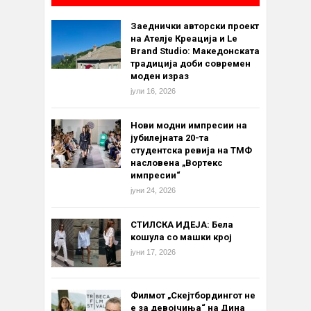
Заеднички авторски проект
на Ателје Креација и Le
Brand Studio: Македонската
традиција доби современ
моден израз
јули 16, 2026
Нови модни импресии на
јубилејната 20-та
студентска ревија на ТМФ
насловена „Вортекс
импресии“
јуни 24, 2026
СТИЛСКА ИДЕЈА: Бела
кошула со машки крој
јуни 17, 2026
Филмот „Скејтбордингот не
е за девојчиња“ на Дина