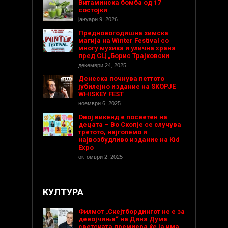
Витаминска бомба од 17
состојки
јануари 9, 2026
Предновогодишнa зимска
магија на Winter Festival со
многу музика и улична храна
пред СЦ „Борис Трајковски
декември 24, 2025
Денеска почнува петтото
јубилејно издание на SKOPJE
WHISKEY FEST
ноември 6, 2025
Овој викенд е посветен на
децата – Во Скопје се случува
третото, најголемо и
највозбудливо издание на Kid
Expo
октомври 2, 2025
КУЛТУРА
Филмот „Скејтбордингот не е за
девојчиња“ на Дина Дума
светската премиера ќе ја има