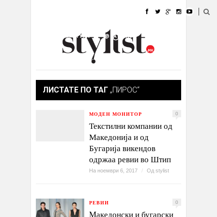
ДОМА
МОДА
СТИЛ
УБАВИНА
ЖИВОТ
КУЛТУРА
@РАБОТА
ГАЛЕРИЈА
ИЗЛОГ
КОНТАКТ
ЛИСТАТЕ ПО ТАГ
„ПИРОС“
МОДЕН МОНИТОР
0
Текстилни компании од
Македонија и од
Бугарија викендов
одржаа ревии во Штип
На ноември 6, 2017
/
Од
stylist
РЕВИИ
0
Mакедонски и бугарски