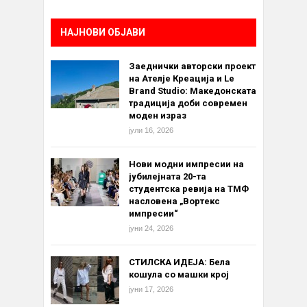
НАЈНОВИ ОБЈАВИ
Заеднички авторски проект
на Ателје Креација и Le
Brand Studio: Македонската
традиција доби современ
моден израз
јули 16, 2026
Нови модни импресии на
јубилејната 20-та
студентска ревија на ТМФ
насловена „Вортекс
импресии“
јуни 24, 2026
СТИЛСКА ИДЕЈА: Бела
кошула со машки крој
јуни 17, 2026