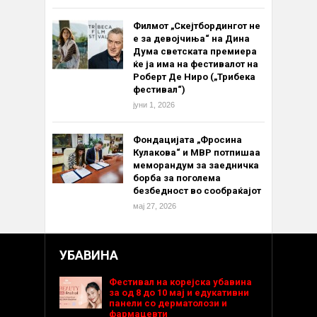
Филмот „Скејтбордингот не
е за девојчиња“ на Дина
Дума светската премиера
ќе ја има на фестивалот на
Роберт Де Ниро („Трибека
фестивал“)
јуни 1, 2026
Фондацијата „Фросина
Кулакова“ и МВР потпишаа
меморандум за заедничка
борба за поголема
безбедност во сообраќајот
мај 27, 2026
УБАВИНА
Фестивал на корејска убавина
за од 8 до 10 мај и едукативни
панели со дерматолози и
фармацевти