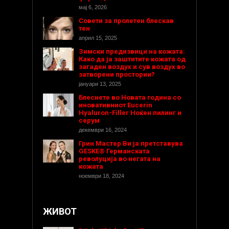
мај 6, 2026
Совети за пролетен блескав
тен
април 15, 2025
Зимски предизвици на кожата:
Како да ја заштитите кожата од
загаден воздух и сув воздух во
затворени простории?
јануари 13, 2025
Блеснете во Новата година со
иновативниот Eucerin
Hyaluron-Filler Ноќен пилинг и
серум
декември 16, 2024
Грин Мастер Ви ја претставува
GESKE® Германската
револуција во негата на
кожата
ноември 18, 2024
ЖИВОТ