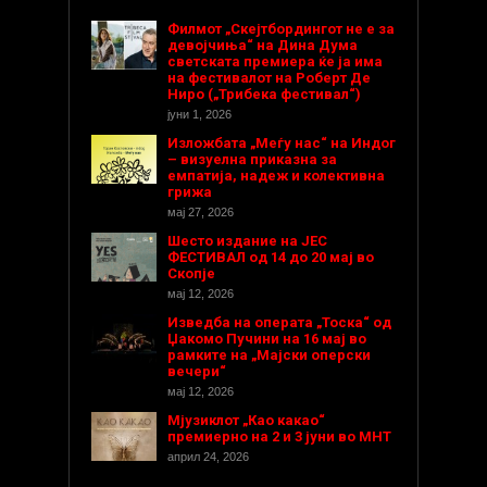
Филмот „Скејтбордингот не е за
девојчиња“ на Дина Дума
светската премиера ќе ја има
на фестивалот на Роберт Де
Ниро („Трибека фестивал“)
јуни 1, 2026
Изложбата „Меѓу нас“ на Индог
– визуелна приказна за
емпатија, надеж и колективна
грижа
мај 27, 2026
Шесто издание на ЈЕС
ФЕСТИВАЛ од 14 до 20 мај во
Скопје
мај 12, 2026
Изведба на операта „Тоска“ од
Џакомо Пучини на 16 мај во
рамките на „Мајски оперски
вечери“
мај 12, 2026
Мјузиклот „Као какао“
премиерно на 2 и 3 јуни во МНТ
април 24, 2026