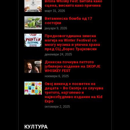
Bitola Whisky Fest: Битола како
сцена, вискито како причина
март 31, 2026
Витаминска бомба од 17
состојки
јануари 9, 2026
Предновогодишнa зимска
магија на Winter Festival со
многу музика и улична храна
пред СЦ „Борис Трајковски
декември 24, 2025
Денеска почнува петтото
јубилејно издание на SKOPJE
WHISKEY FEST
ноември 6, 2025
Овој викенд е посветен на
децата – Во Скопје се случува
третото, најголемо и
највозбудливо издание на Kid
Expo
октомври 2, 2025
КУЛТУРА