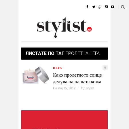
ДОМА
МОДА
СТИЛ
УБАВИНА
ЖИВОТ
КУЛТУРА
@РАБОТА
ГАЛЕРИЈА
ИЗЛОГ
КОНТАКТ
ЛИСТАТЕ ПО ТАГ
ПРОЛЕТНА НЕГА
НЕГА
0
Како пролетното сонце
делува на нашата кожа
На мај 15, 2017
/
Од
stylist