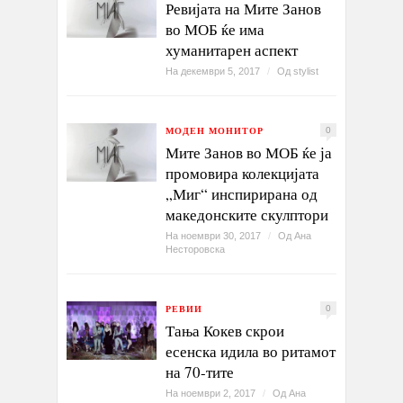
Ревијата на Мите Занов
во МОБ ќе има
хуманитарен аспект
На декември 5, 2017
/
Од
stylist
МОДЕН МОНИТОР
0
Мите Занов во МОБ ќе ја
промовира колекцијата
„Миг“ инспирирана од
македонските скулптори
На ноември 30, 2017
/
Од
Ана
Несторовска
РЕВИИ
0
Тања Кокев скрои
есенска идила во ритамот
на 70-тите
На ноември 2, 2017
/
Од
Ана