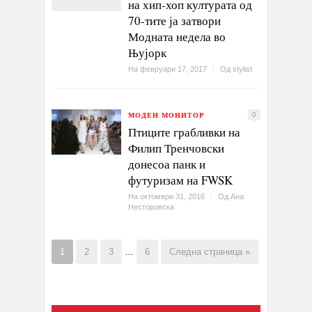
на хип-хоп културата од
70-тите ја затвори
Модната недела во
Њујорк
На февруари 17, 2017
/
Од
stylist
МОДЕН МОНИТОР
0
Птиците грабливки на
Филип Тренчовски
донесоа панк и
футуризам на FWSK
На октомври 31, 2016
/
Од
Ана
Несторовска
1
2
3
…
6
Следна страница »