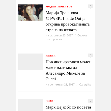
МОДЕН МОНИТОР
0
Марија Трајанова
@FWSK: Inside Out ја
открива провокативната
страна на жената
На октомври 20, 2017
/
Од
Ана
Несторовска
РЕВИИ
0
Нов инспиративен моден
максимализам од
Алесандро Микеле за
Gucci
На септември 21, 2017
/
Од
stylist
РЕВИИ
0
Марк Џејкобс со посвета