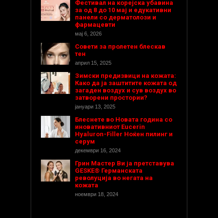
Фестивал на корејска убавина
за од 8 до 10 мај и едукативни
панели со дерматолози и
фармацевти
мај 6, 2026
Совети за пролетен блескав
тен
април 15, 2025
Зимски предизвици на кожата:
Како да ја заштитите кожата од
загаден воздух и сув воздух во
затворени простории?
јануари 13, 2025
Блеснете во Новата година со
иновативниот Eucerin
Hyaluron-Filler Ноќен пилинг и
серум
декември 16, 2024
Грин Мастер Ви ја претставува
GESKE® Германската
револуција во негата на
кожата
ноември 18, 2024