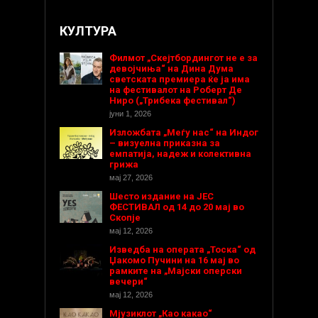
КУЛТУРА
Филмот „Скејтбордингот не е за
девојчиња“ на Дина Дума
светската премиера ќе ја има
на фестивалот на Роберт Де
Ниро („Трибека фестивал“)
јуни 1, 2026
Изложбата „Меѓу нас“ на Индог
– визуелна приказна за
емпатија, надеж и колективна
грижа
мај 27, 2026
Шесто издание на ЈЕС
ФЕСТИВАЛ од 14 до 20 мај во
Скопје
мај 12, 2026
Изведба на операта „Тоска“ од
Џакомо Пучини на 16 мај во
рамките на „Мајски оперски
вечери“
мај 12, 2026
Мјузиклот „Као какао“