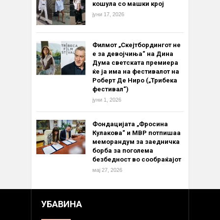
кошула со машки крој
јуни 17, 2026
Филмот „Скејтбордингот не
е за девојчиња“ на Дина
Дума светската премиера
ќе ја има на фестивалот на
Роберт Де Ниро („Трибека
фестивал“)
јуни 1, 2026
Фондацијата „Фросина
Кулакова“ и МВР потпишаа
меморандум за заедничка
борба за поголема
безбедност во сообраќајот
мај 27, 2026
УБАВИНА