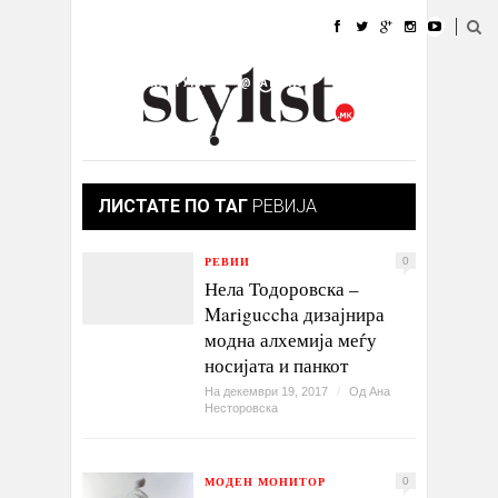
ДОМА
МОДА
СТИЛ
УБАВИНА
ЖИВОТ
КУЛТУРА
@РАБОТА
ГАЛЕРИЈА
ИЗЛОГ
КОНТАКТ
ЛИСТАТЕ ПО ТАГ
РЕВИЈА
РЕВИИ
0
Нела Тодоровска –
Mariguccha дизајнира
модна алхемија меѓу
носијата и панкот
На декември 19, 2017
/
Од
Ана
Несторовска
МОДЕН МОНИТОР
0