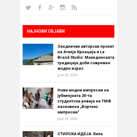
НАЈНОВИ ОБЈАВИ
Заеднички авторски проект
на Ателје Креација и Le
Brand Studio: Македонската
традиција доби современ
моден израз
јули 16, 2026
Нови модни импресии на
јубилејната 20-та
студентска ревија на ТМФ
насловена „Вортекс
импресии“
јуни 24, 2026
СТИЛСКА ИДЕЈА: Бела