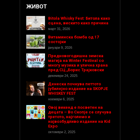
ЖИВОТ
Bitola Whisky Fest: Битола како
сцена, вискито како причина
март 31, 2026
Витаминска бомба од 17
состојки
јануари 9, 2026
Предновогодишнa зимска
магија на Winter Festival со
многу музика и улична храна
пред СЦ „Борис Трајковски
декември 24, 2025
Денеска почнува петтото
јубилејно издание на SKOPJE
WHISKEY FEST
ноември 6, 2025
Овој викенд е посветен на
децата – Во Скопје се случува
третото, најголемо и
највозбудливо издание на Kid
Expo
октомври 2, 2025