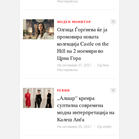
Несторовска
МОДЕН МОНИТОР
0
Олгица Ѓоргиева ќе ја
промовира новата
колекција Castle on the
Hill на 2 ноември во
Црна Гора
На октомври 27, 2017
/
Од
Ана
Несторовска
РЕВИИ
0
„Алшар“ креира
суптилна современа
модна интерпретација на
Калеш Анѓа
На октомври 25, 2017
/
Од
stylist