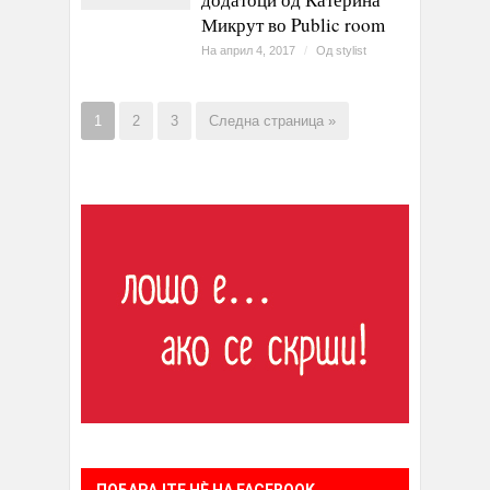
Микрут во Public room
На април 4, 2017
/
Од
stylist
1
2
3
Следна страница »