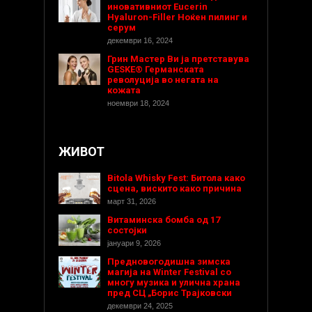
иновативниот Eucerin
Hyaluron-Filler Ноќен пилинг и
серум
декември 16, 2024
Грин Мастер Ви ја претставува
GESKE® Германската
револуција во негата на
кожата
ноември 18, 2024
ЖИВОТ
Bitola Whisky Fest: Битола како
сцена, вискито како причина
март 31, 2026
Витаминска бомба од 17
состојки
јануари 9, 2026
Предновогодишнa зимска
магија на Winter Festival со
многу музика и улична храна
пред СЦ „Борис Трајковски
декември 24, 2025