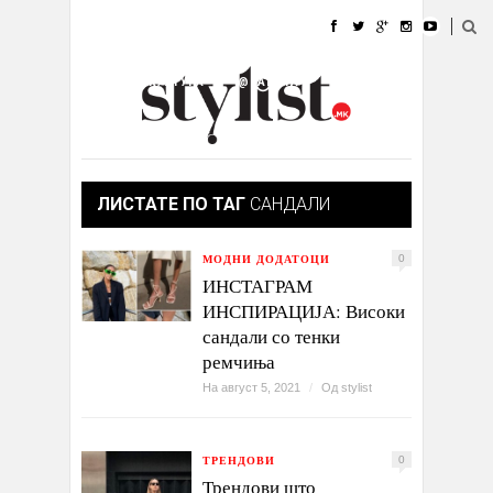
ДОМА
МОДА
СТИЛ
УБАВИНА
ЖИВОТ
КУЛТУРА
@РАБОТА
ГАЛЕРИЈА
ИЗЛОГ
КОНТАКТ
ЛИСТАТЕ ПО ТАГ
САНДАЛИ
МОДНИ ДОДАТОЦИ
0
ИНСТАГРАМ
ИНСПИРАЦИЈА: Високи
сандали со тенки
ремчиња
На август 5, 2021
/
Од
stylist
ТРЕНДОВИ
0
Трендови што