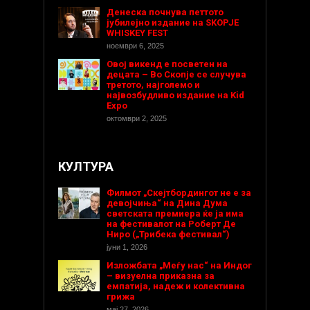
Денеска почнува петтото
јубилејно издание на SKOPJE
WHISKEY FEST
ноември 6, 2025
Овој викенд е посветен на
децата – Во Скопје се случува
третото, најголемо и
највозбудливо издание на Kid
Expo
октомври 2, 2025
КУЛТУРА
Филмот „Скејтбордингот не е за
девојчиња“ на Дина Дума
светската премиера ќе ја има
на фестивалот на Роберт Де
Ниро („Трибека фестивал“)
јуни 1, 2026
Изложбата „Меѓу нас“ на Индог
– визуелна приказна за
емпатија, надеж и колективна
грижа
мај 27, 2026