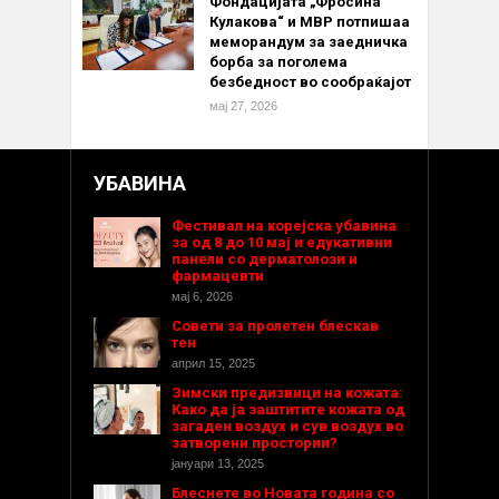
Фондацијата „Фросина
Кулакова“ и МВР потпишаа
меморандум за заедничка
борба за поголема
безбедност во сообраќајот
мај 27, 2026
УБАВИНА
Фестивал на корејска убавина
за од 8 до 10 мај и едукативни
панели со дерматолози и
фармацевти
мај 6, 2026
Совети за пролетен блескав
тен
април 15, 2025
Зимски предизвици на кожата:
Како да ја заштитите кожата од
загаден воздух и сув воздух во
затворени простории?
јануари 13, 2025
Блеснете во Новата година со