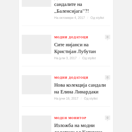
сандалите на
„Баленсијага“?!
На октомври 4, 2017
/
Од
stylist
МОДНИ ДОДАТОЦИ
0
Сите нијанси на
Кристијан Лубутан
На јули 3, 2017
/
Од
stylist
МОДНИ ДОДАТОЦИ
0
Нова колекција сандали
на Елина Линардаки
На јуни 16, 2017
/
Од
stylist
МОДЕН МОНИТОР
0
Изложба на модни
додатоци од Катерина