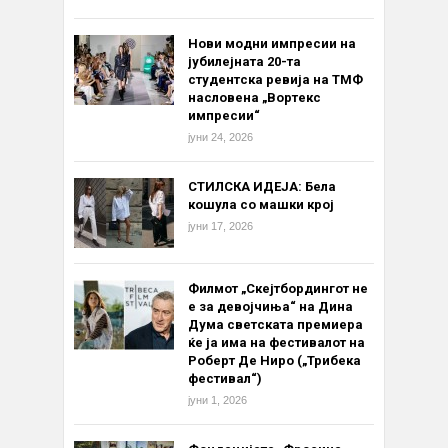
Нови модни импресии на
јубилејната 20-та
студентска ревија на ТМФ
насловена „Вортекс
импресии“
јуни 24, 2026
СТИЛСКА ИДЕЈА: Бела
кошула со машки крој
јуни 17, 2026
Филмот „Скејтбордингот не
е за девојчиња“ на Дина
Дума светската премиера
ќе ја има на фестивалот на
Роберт Де Ниро („Трибека
фестивал“)
јуни 1, 2026