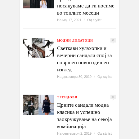
посакуваме да ги носиме
во топлите месеци
На мај 17, 2021
/
Од
stylist
МОДНИ ДОДАТОЦИ
0
Светкави хулахопки и
вечерни сандали спој за
совршен новогодишен
изглед
На декември 30, 2019
/
Од
stylist
ТРЕНДОВИ
0
Црните сандали модна
класика и успешно
заокружување на секоја
комбинација
На септември 2, 2019
/
Од
stylist