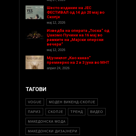
Шесто издание на ЈЕС
ФЕСТИВАЛ од 14 до 20 мај во
Скопје
мај 12, 2026
Изведба на операта „Тоска“ од
Џакомо Пучини на 16 мај во
рамките на „Мајски оперски
вечери“
мај 12, 2026
Мјузиклот „Као какао“
премиерно на 2 и 3 јуни во МНТ
април 24, 2026
ТАГОВИ
VOGUE
МОДЕН ВИКЕНД-СКОПЈЕ
ПАРИЗ
СКОПЈЕ
ТРЕНД
ВИДЕО
МАКЕДОНСКА МОДА
МАКЕДОНСКИ ДИЗАЈНЕРИ