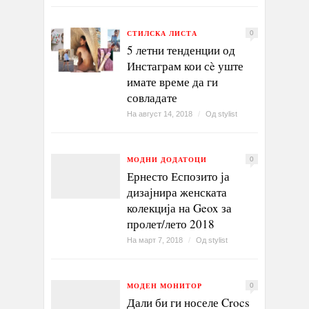
СТИЛСКА ЛИСТА
0
5 летни тенденции од
Инстаграм кои сè уште
имате време да ги
совладате
На август 14, 2018
/
Од
stylist
МОДНИ ДОДАТОЦИ
0
Ернесто Еспозито ја
дизајнира женската
колекција на Geox за
пролет/лето 2018
На март 7, 2018
/
Од
stylist
МОДЕН МОНИТОР
0
Дали би ги носеле Crocs