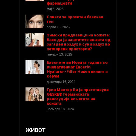
фармацевти
мај 6, 2026
Совети за пролетен блескав
тен
април 15, 2025
Зимски предизвици на кожата:
Како да ја заштитите кожата од
загаден воздух и сув воздух во
затворени простории?
јануари 13, 2025
Блеснете во Новата година со
иновативниот Eucerin
Hyaluron-Filler Ноќен пилинг и
серум
декември 16, 2024
Грин Мастер Ви ја претставува
GESKE® Германската
револуција во негата на
кожата
ноември 18, 2024
ЖИВОТ