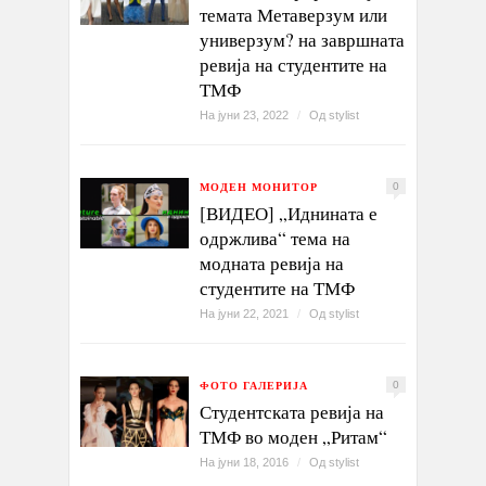
темата Метаверзум или
универзум? на завршната
ревија на студентите на
ТМФ
На јуни 23, 2022
/
Од
stylist
МОДЕН МОНИТОР
0
[ВИДЕО] „Иднината е
одржлива“ тема на
модната ревија на
студентите на ТМФ
На јуни 22, 2021
/
Од
stylist
ФОТО ГАЛЕРИЈА
0
Студентската ревија на
ТМФ во моден „Ритам“
На јуни 18, 2016
/
Од
stylist