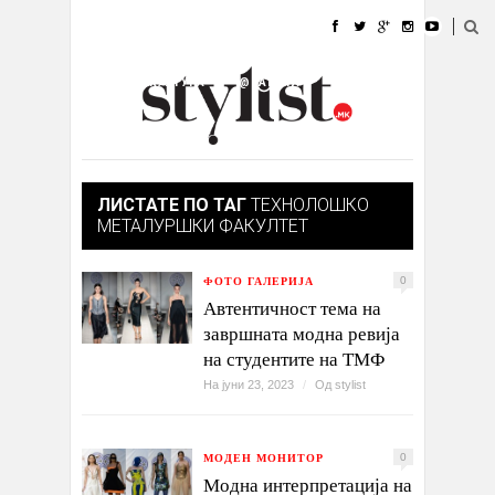
ДОМА
МОДА
СТИЛ
УБАВИНА
ЖИВОТ
КУЛТУРА
@РАБОТА
ГАЛЕРИЈА
ИЗЛОГ
КОНТАКТ
ЛИСТАТЕ ПО ТАГ
ТЕХНОЛОШКО
МЕТАЛУРШКИ ФАКУЛТЕТ
ФОТО ГАЛЕРИЈА
0
Автентичност тема на
завршната модна ревија
на студентите на ТМФ
На јуни 23, 2023
/
Од
stylist
МОДЕН МОНИТОР
0
Модна интерпретација на