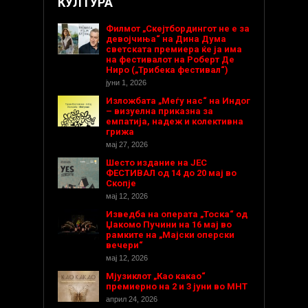
КУЛТУРА
Филмот „Скејтбордингот не е за
девојчиња“ на Дина Дума
светската премиера ќе ја има
на фестивалот на Роберт Де
Ниро („Трибека фестивал“)
јуни 1, 2026
Изложбата „Меѓу нас“ на Индог
– визуелна приказна за
емпатија, надеж и колективна
грижа
мај 27, 2026
Шесто издание на ЈЕС
ФЕСТИВАЛ од 14 до 20 мај во
Скопје
мај 12, 2026
Изведба на операта „Тоска“ од
Џакомо Пучини на 16 мај во
рамките на „Мајски оперски
вечери“
мај 12, 2026
Мјузиклот „Као какао“
премиерно на 2 и 3 јуни во МНТ
април 24, 2026