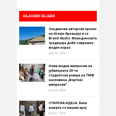
НАЈНОВИ ОБЈАВИ
Заеднички авторски проект
на Ателје Креација и Le
Brand Studio: Македонската
традиција доби современ
моден израз
јули 16, 2026
Нови модни импресии на
јубилејната 20-та
студентска ревија на ТМФ
насловена „Вортекс
импресии“
јуни 24, 2026
СТИЛСКА ИДЕЈА: Бела
кошула со машки крој
јуни 17, 2026