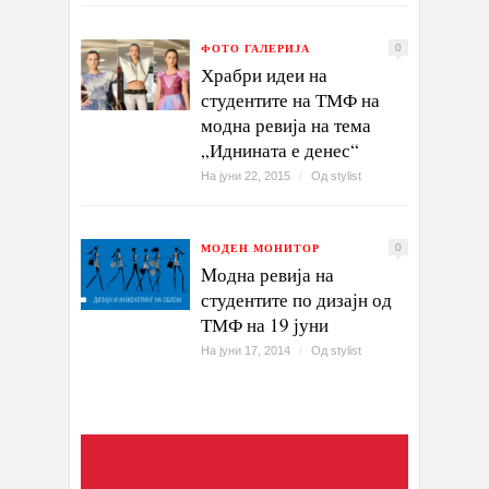
ФОТО ГАЛЕРИЈА
0
Храбри идеи на
студентите на ТМФ на
модна ревија на тема
„Иднината е денес“
На јуни 22, 2015
/
Од
stylist
МОДЕН МОНИТОР
0
Mодна ревија на
студентите по дизајн од
ТМФ на 19 јуни
На јуни 17, 2014
/
Од
stylist