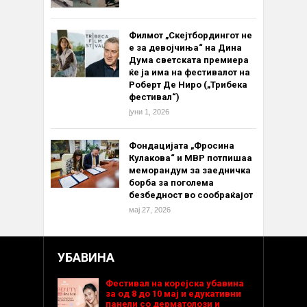
Филмот „Скејтбордингот не
е за девојчиња“ на Дина
Дума светската премиера
ќе ја има на фестивалот на
Роберт Де Ниро („Трибека
фестивал“)
јуни 1, 2026
Фондацијата „Фросина
Кулакова“ и МВР потпишаа
меморандум за заедничка
борба за поголема
безбедност во сообраќајот
мај 27, 2026
УБАВИНА
Фестивал на корејска убавина
за од 8 до 10 мај и едукативни
панели со дерматолози и