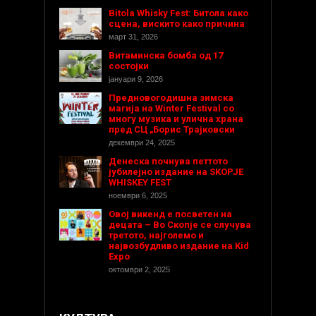
Bitola Whisky Fest: Битола како
сцена, вискито како причина
март 31, 2026
Витаминска бомба од 17
состојки
јануари 9, 2026
Предновогодишнa зимска
магија на Winter Festival со
многу музика и улична храна
пред СЦ „Борис Трајковски
декември 24, 2025
Денеска почнува петтото
јубилејно издание на SKOPJE
WHISKEY FEST
ноември 6, 2025
Овој викенд е посветен на
децата – Во Скопје се случува
третото, најголемо и
највозбудливо издание на Kid
Expo
октомври 2, 2025