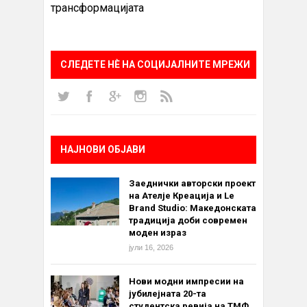
трансформацијата
СЛЕДЕТЕ НÈ НА СОЦИЈАЛНИТЕ МРЕЖИ
НАЈНОВИ ОБЈАВИ
Заеднички авторски проект
на Ателје Креација и Le
Brand Studio: Македонската
традиција доби современ
моден израз
јули 16, 2026
Нови модни импресии на
јубилејната 20-та
студентска ревија на ТМФ