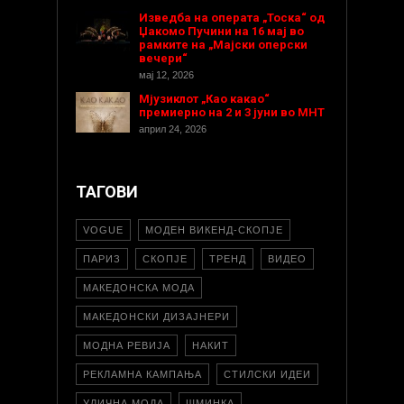
Изведба на операта „Тоска“ од
Џакомо Пучини на 16 мај во
рамките на „Мајски оперски
вечери“
мај 12, 2026
Мјузиклот „Као какао“
премиерно на 2 и 3 јуни во МНТ
април 24, 2026
ТАГОВИ
VOGUE
МОДЕН ВИКЕНД-СКОПЈЕ
ПАРИЗ
СКОПЈЕ
ТРЕНД
ВИДЕО
МАКЕДОНСКА МОДА
МАКЕДОНСКИ ДИЗАЈНЕРИ
МОДНА РЕВИЈА
НАКИТ
РЕКЛАМНА КАМПАЊА
СТИЛСКИ ИДЕИ
УЛИЧНА МОДА
ШМИНКА