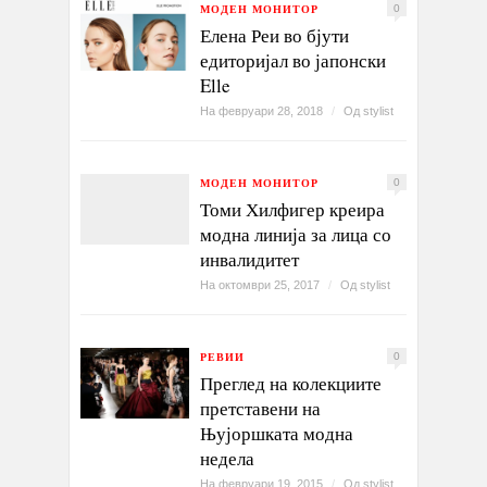
МОДЕН МОНИТОР
0
Елена Реи во бјути
едиторијал во јапонски
Elle
На февруари 28, 2018
/
Од
stylist
МОДЕН МОНИТОР
0
Томи Хилфигер креира
модна линија за лица со
инвалидитет
На октомври 25, 2017
/
Од
stylist
РЕВИИ
0
Преглед на колекциите
претставени на
Њујоршката модна
недела
На февруари 19, 2015
/
Од
stylist