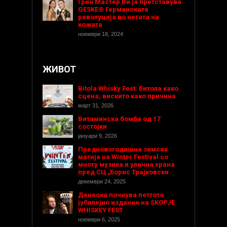
Грин Мастер Ви ја претставува
GESKE® Германската
револуција во негата на
кожата
ноември 18, 2024
ЖИВОТ
Bitola Whisky Fest: Битола како
сцена, вискито како причина
март 31, 2026
Витаминска бомба од 17
состојки
јануари 9, 2026
Предновогодишнa зимска
магија на Winter Festival со
многу музика и улична храна
пред СЦ „Борис Трајковски
декември 24, 2025
Денеска почнува петтото
јубилејно издание на SKOPJE
WHISKEY FEST
ноември 6, 2025