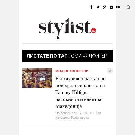
ДОМА
МОДА
СТИЛ
УБАВИНА
ЖИВОТ
КУЛТУРА
@РАБОТА
ГАЛЕРИЈА
ИЗЛОГ
КОНТАКТ
ЛИСТАТЕ ПО ТАГ
ТОМИ ХИЛФИГЕР
МОДЕН МОНИТОР
0
Ексклузивен настан по
повод лансирањето на
Tommy Hilfiger
часовници и накит во
Македонија
На септември 17, 2018
/
Од
Катерина Трајановска