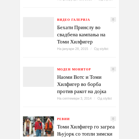
ВИДЕО ГАЛЕРИЈА
0
Бехати Принслу во
свадбена кампања на
Томи Хилфигер
На јануари 28, 2015
/
Од
stylist
МОДЕН МОНИТОР
0
Наоми Вотс и Томи
Хилфигер во борба
против ракот на дојка
На септември 3, 2014
/
Од
stylist
РЕВИИ
0
Томи Хилфигер го загреа
Њујорк со топли зимски