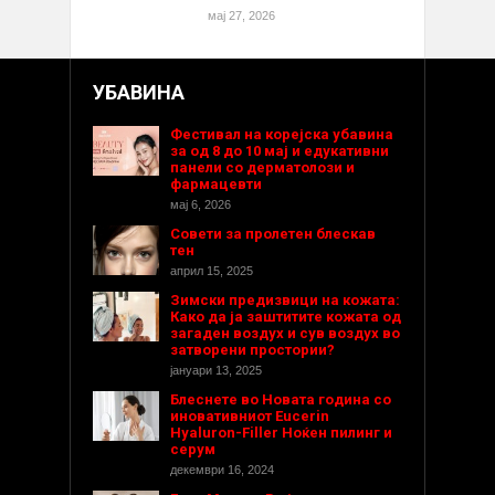
мај 27, 2026
УБАВИНА
Фестивал на корејска убавина
за од 8 до 10 мај и едукативни
панели со дерматолози и
фармацевти
мај 6, 2026
Совети за пролетен блескав
тен
април 15, 2025
Зимски предизвици на кожата:
Како да ја заштитите кожата од
загаден воздух и сув воздух во
затворени простории?
јануари 13, 2025
Блеснете во Новата година со
иновативниот Eucerin
Hyaluron-Filler Ноќен пилинг и
серум
декември 16, 2024