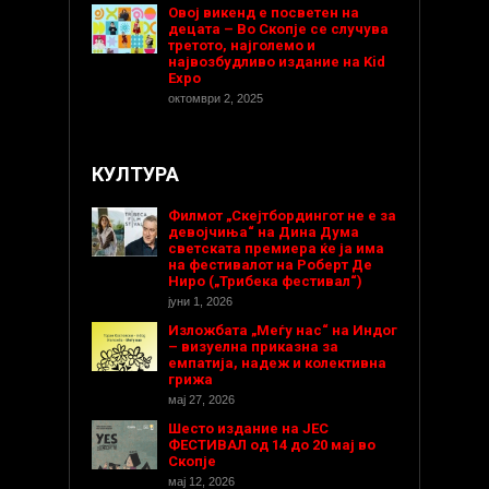
Овој викенд е посветен на
децата – Во Скопје се случува
третото, најголемо и
највозбудливо издание на Kid
Expo
октомври 2, 2025
КУЛТУРА
Филмот „Скејтбордингот не е за
девојчиња“ на Дина Дума
светската премиера ќе ја има
на фестивалот на Роберт Де
Ниро („Трибека фестивал“)
јуни 1, 2026
Изложбата „Меѓу нас“ на Индог
– визуелна приказна за
емпатија, надеж и колективна
грижа
мај 27, 2026
Шесто издание на ЈЕС
ФЕСТИВАЛ од 14 до 20 мај во
Скопје
мај 12, 2026