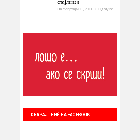
стајлинзи
На февруари 11, 2014
/
Од
stylist
ПОБАРАЈТЕ НÈ НА FACEBOOK