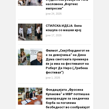
насловена „Вортекс
импресии“
јуни 24, 2026
СТИЛСКА ИДЕЈА: Бела
кошула со машки крој
јуни 17, 2026
Филмот „Скејтбордингот не
е за девојчиња“ на Дина
Дума светската премиера
ќе ја има на фестивалот на
Роберт Де Ниро („Трибека
фестивал“)
јуни 1, 2026
Фондацијата „Фросина
Кулакова“ и МВР потпишаа
меморандум за заедничка
борба за поголема
безбедност во сообраќајот