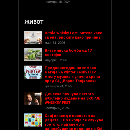
ноември 18, 2024
ЖИВОТ
Bitola Whisky Fest: Битола како
сцена, вискито како причина
март 31, 2026
Витаминска бомба од 17
состојки
јануари 9, 2026
Предновогодишнa зимска
магија на Winter Festival со
многу музика и улична храна
пред СЦ „Борис Трајковски
декември 24, 2025
Денеска почнува петтото
јубилејно издание на SKOPJE
WHISKEY FEST
ноември 6, 2025
Овој викенд е посветен на
децата – Во Скопје се случува
третото, најголемо и
највозбудливо издание на Kid