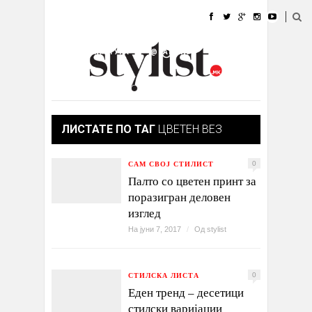
ДОМА
МОДА
СТИЛ
УБАВИНА
ЖИВОТ
КУЛТУРА
@РАБОТА
ГАЛЕРИЈА
ИЗЛОГ
КОНТАКТ
ЛИСТАТЕ ПО ТАГ
ЦВЕТЕН ВЕЗ
САМ СВОЈ СТИЛИСТ
0
Палто со цветен принт за
поразигран деловен
изглед
На јуни 7, 2017
/
Од
stylist
СТИЛСКА ЛИСТА
0
Еден тренд – десетици
стилски варијации