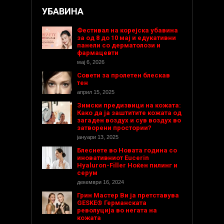
УБАВИНА
Фестивал на корејска убавина
за од 8 до 10 мај и едукативни
панели со дерматолози и
фармацевти
мај 6, 2026
Совети за пролетен блескав
тен
април 15, 2025
Зимски предизвици на кожата:
Како да ја заштитите кожата од
загаден воздух и сув воздух во
затворени простории?
јануари 13, 2025
Блеснете во Новата година со
иновативниот Eucerin
Hyaluron-Filler Ноќен пилинг и
серум
декември 16, 2024
Грин Мастер Ви ја претставува
GESKE® Германската
револуција во негата на
кожата