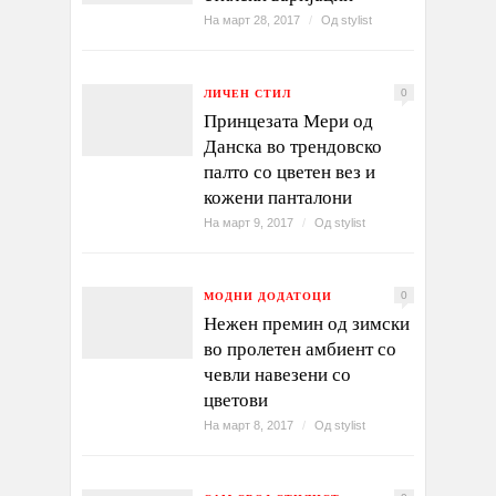
На март 28, 2017
/
Од
stylist
ЛИЧЕН СТИЛ
0
Принцезата Мери од
Данска во трендовско
палто со цветен вез и
кожени панталони
На март 9, 2017
/
Од
stylist
МОДНИ ДОДАТОЦИ
0
Нежен премин од зимски
во пролетен амбиент со
чевли навезени со
цветови
На март 8, 2017
/
Од
stylist