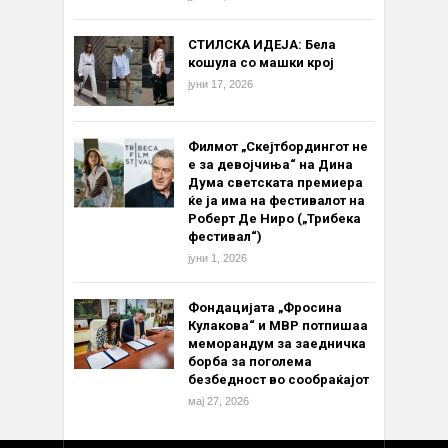
СТИЛСКА ИДЕЈА: Бела
кошула со машки крој
јуни 17, 2026
Филмот „Скејтбордингот не
е за девојчиња“ на Дина
Дума светската премиера
ќе ја има на фестивалот на
Роберт Де Ниро („Трибека
фестивал“)
јуни 1, 2026
Фондацијата „Фросина
Кулакова“ и МВР потпишаа
меморандум за заедничка
борба за поголема
безбедност во сообраќајот
мај 27, 2026