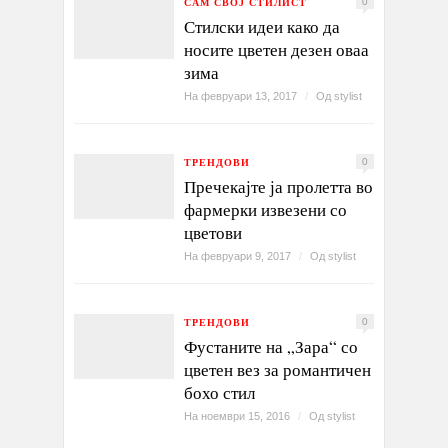
САМ СВОЈ СТИЛИСТ
0
Стилски идеи како да
носите цветен дезен оваа
зима
На февруари 13, 2017
/
Од
stylist
ТРЕНДОВИ
0
Пречекајте ја пролетта во
фармерки извезени со
цветови
На февруари 9, 2017
/
Од
stylist
ТРЕНДОВИ
0
Фустаните на „Зара“ со
цветен вез за романтичен
бохо стил
На ноември 15, 2016
/
Од
stylist