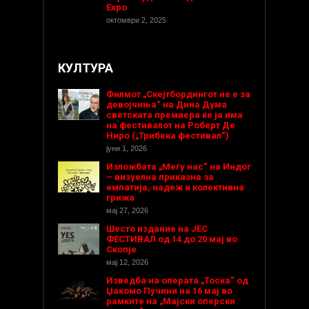
Expo
октомври 2, 2025
КУЛТУРА
Филмот „Скејтбордингот не е за
девојчиња“ на Дина Дума
светската премиера ќе ја има
на фестивалот на Роберт Де
Ниро („Трибека фестивал“)
јуни 1, 2026
Изложбата „Меѓу нас“ на Индог
– визуелна приказна за
емпатија, надеж и колективна
грижа
мај 27, 2026
Шесто издание на ЈЕС
ФЕСТИВАЛ од 14 до 20 мај во
Скопје
мај 12, 2026
Изведба на операта „Тоска“ од
Џакомо Пучини на 16 мај во
рамките на „Мајски оперски