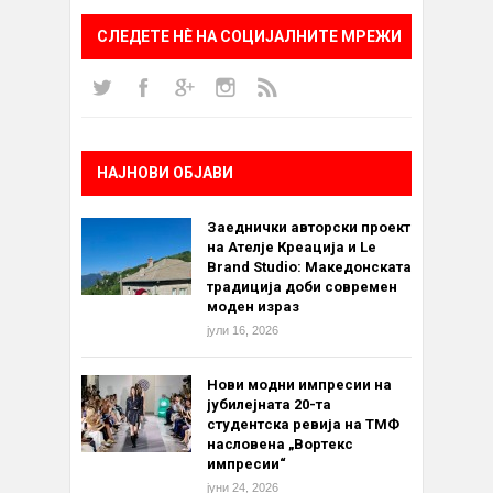
СЛЕДЕТЕ НÈ НА СОЦИЈАЛНИТЕ МРЕЖИ
НАЈНОВИ ОБЈАВИ
Заеднички авторски проект
на Ателје Креација и Le
Brand Studio: Македонската
традиција доби современ
моден израз
јули 16, 2026
Нови модни импресии на
јубилејната 20-та
студентска ревија на ТМФ
насловена „Вортекс
импресии“
јуни 24, 2026