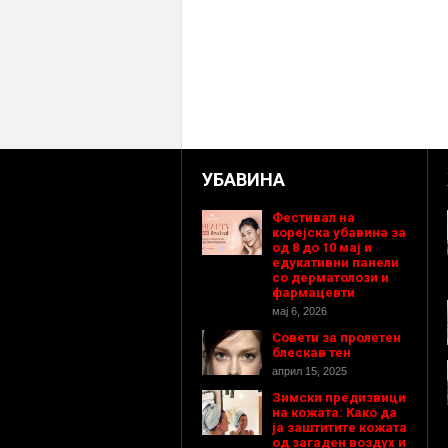
УБАВИНА
Фестивал на
корејска убавина за
од 8 до 10 мај и
едукативни панели
со дерматолози и
фармацевти
мај 6, 2026
Совети за пролетен
блескав тен
април 15, 2025
Зимски предизвици
на кожата: Како да
ја заштитите кожата
од загаден воздух и