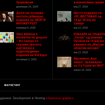
Трајковски
и колективна грижа
декември 24, 2025
мај 27, 2026
Денеска почнува
Шесто издание на
петтото јубилејно
ЈЕС ФЕСТИВАЛ од
издание на SKOPJE
14 до 20 мај во
WHISKEY FEST
Скопје
ноември 6, 2025
мај 12, 2026
Овој викенд е
Изведба на операта
посветен на децата
„Тоска“ од Џакомо
– Во Скопје се
Пучини на 16 мај во
случува третото,
рамките на „Мајски
најголемо и
оперски вечери“
највозбудливо
мај 12, 2026
издание на Kid Expo
Мјузиклот „Као
октомври 2, 2025
какао“ премиерно
на 2 и 3 јуни во МНТ
април 24, 2026
МАРКЕТИНГ
задржани. Development & Hosting
eXpressive graphics