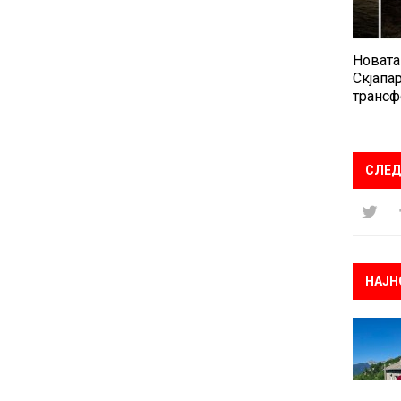
Новата
Скјапар
трансф
СЛЕД
НАЈН