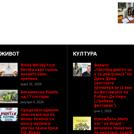
ЖИВОТ
КУЛТУРА
Bitola Whisky Fest:
Филмот
Битола како сцена,
„Скејтбордингот не
вискито како
е за девојчиња“ на
причина
Дина Дума
светската
март 31, 2026
премиера ќе ја има
Витаминска бомба
на фестивалот на
од 17 состојки
Роберт Де Ниро
(„Трибека
јануари 9, 2026
фестивал“)
Предновогодишнa
јуни 1, 2026
зимска магија на
Winter Festival со
Изложбата „Меѓу
многу музика и
нас“ на Индог –
улична храна пред
визуелна приказна
СЦ „Борис
за емпатија, надеж