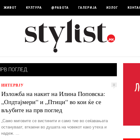
ЖИВОТ
КУЛТУРА
@РАБОТА
ГАЛЕРИЈА
ИЗЛОГ
КОНТА
ПРВ ПОГЛЕД
ИНТЕРВЈУ
0
Изложба на накит на Илина Поповска:
„Олдтајмери“ и „Птици“ во кои ќе се
вљубите на прв поглед
„Само миговите се вистинити и само тие во сеќавањата
остануваат, вткаени во душата на човекот како утеха и
надеж. ...