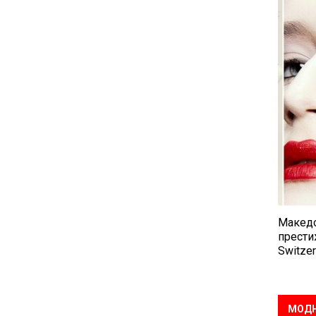
Македо
прести
Switzer
МОДН