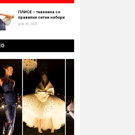
ПЛИСЕ – ткаенина со
правилни ситни набори
јули 29, 2021
ЕО