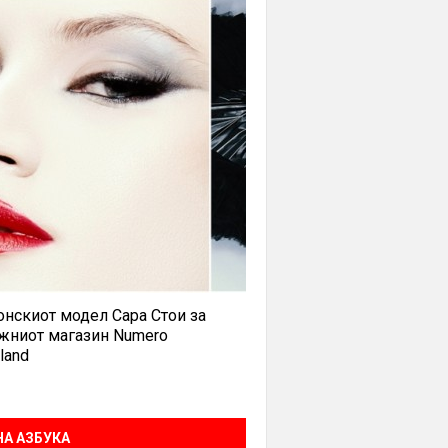
нскиот модел Сара Стои за
жниот магазин Numero
land
А АЗБУКА