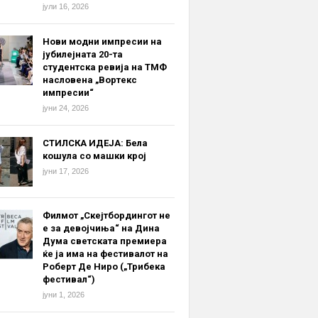
јули 16, 2026
Нови модни импресии на
јубилејната 20-та
студентска ревија на ТМФ
насловена „Вортекс
импресии“
јуни 24, 2026
СТИЛСКА ИДЕЈА: Бела
кошула со машки крој
јуни 17, 2026
Филмот „Скејтбордингот не
е за девојчиња“ на Дина
Дума светската премиера
ќе ја има на фестивалот на
Роберт Де Ниро („Трибека
фестивал“)
јуни 1, 2026