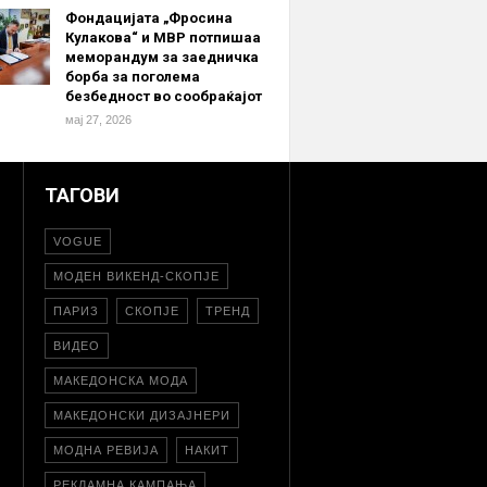
Фондацијата „Фросина
Кулакова“ и МВР потпишаа
меморандум за заедничка
борба за поголема
безбедност во сообраќајот
мај 27, 2026
ТАГОВИ
VOGUE
МОДЕН ВИКЕНД-СКОПЈЕ
ПАРИЗ
СКОПЈЕ
ТРЕНД
ВИДЕО
МАКЕДОНСКА МОДА
МАКЕДОНСКИ ДИЗАЈНЕРИ
МОДНА РЕВИЈА
НАКИТ
РЕКЛАМНА КАМПАЊА