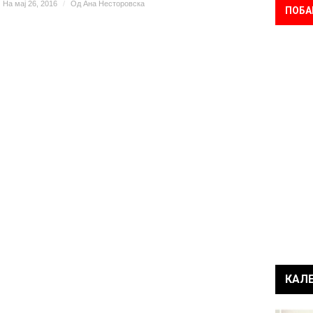
На мај 26, 2016
/
Од
Ана Несторовска
ПОБА
КАЛ