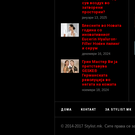
сув воздух во
затворени
простории?
јануари 13, 2025
Блеснете во Новата
година со
иновативниот
Eucerin Hyaluron-
Filler Ноќен пилинг
и серум
декември 16, 2024
Грин Мастер Ви ја
претставува
GESKE®
Германската
револуција во
негата на кожата
ноември 18, 2024
ДОМА
КОНТАКТ
ЗА STYLIST.MK
© 2014-2017 Stylist.mk. Сите права се 