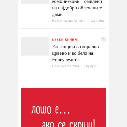
комбинезони – омилени
на најдобро облечените
дами
На септември 22, 2014
/
Од
stylist
ЦРВЕН КИЛИМ
0
Елеганција во корално-
црвено и во бело на
Emmy awards
На август 26, 2014
/
Од
stylist