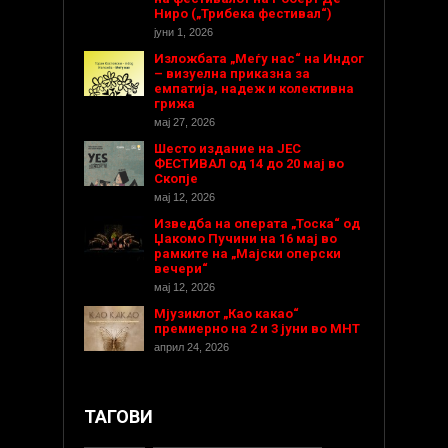
Ниро („Трибека фестивал“)
јуни 1, 2026
Изложбата „Меѓу нас“ на Индог
– визуелна приказна за
емпатија, надеж и колективна
грижа
мај 27, 2026
Шесто издание на ЈЕС
ФЕСТИВАЛ од 14 до 20 мај во
Скопје
мај 12, 2026
Изведба на операта „Тоска“ од
Џакомо Пучини на 16 мај во
рамките на „Мајски оперски
вечери“
мај 12, 2026
Мјузиклот „Као какао“
премиерно на 2 и 3 јуни во МНТ
април 24, 2026
ТАГОВИ