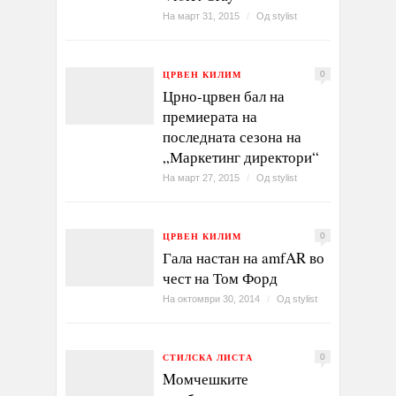
На март 31, 2015
/
Од
stylist
ЦРВЕН КИЛИМ
0
Црно-црвен бал на
премиерата на
последната сезона на
„Маркетинг директори“
На март 27, 2015
/
Од
stylist
ЦРВЕН КИЛИМ
0
Гала настан на amfAR во
чест на Том Форд
На октомври 30, 2014
/
Од
stylist
СТИЛСКА ЛИСТА
0
Mомчешките