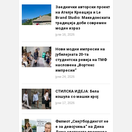
Заеднички авторски проект
на Ателје Креација и Le
Brand Studio: Македонската
традиција доби современ
моден израз
јули 16, 2026
Нови модни импресии на
јубилејната 20-та
студентска ревија на ТМФ
насловена „Вортекс
импресии“
јуни 24, 2026
СТИЛСКА ИДЕЈА: Бела
кошула со машки крој
јуни 17, 2026
Филмот „Скејтбордингот не
е за девојчиња“ на Дина
Дума светската премиера