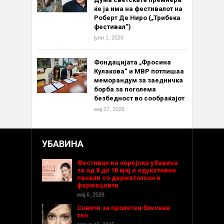
ќе ја има на фестивалот на
Роберт Де Ниро („Трибека
фестивал“)
јуни 1, 2026
Фондацијата „Фросина
Кулакова“ и МВР потпишаа
меморандум за заедничка
борба за поголема
безбедност во сообраќајот
мај 27, 2026
УБАВИНА
Фестивал на корејска убавина
за од 8 до 10 мај и едукативни
панели со дерматолози и
фармацевти
мај 6, 2026
Совети за пролетен блескав
тен