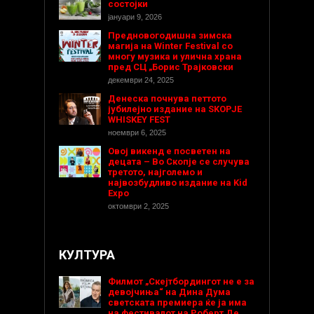
состојки
јануари 9, 2026
Предновогодишнa зимска
магија на Winter Festival со
многу музика и улична храна
пред СЦ „Борис Трајковски
декември 24, 2025
Денеска почнува петтото
јубилејно издание на SKOPJE
WHISKEY FEST
ноември 6, 2025
Овој викенд е посветен на
децата – Во Скопје се случува
третото, најголемо и
највозбудливо издание на Kid
Expo
октомври 2, 2025
КУЛТУРА
Филмот „Скејтбордингот не е за
девојчиња“ на Дина Дума
светската премиера ќе ја има
на фестивалот на Роберт Де