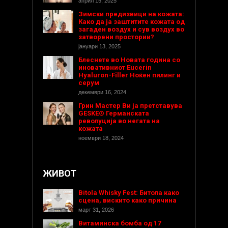
април 15, 2025
Зимски предизвици на кожата:
Како да ја заштитите кожата од
загаден воздух и сув воздух во
затворени простории?
јануари 13, 2025
Блеснете во Новата година со
иновативниот Eucerin
Hyaluron-Filler Ноќен пилинг и
серум
декември 16, 2024
Грин Мастер Ви ја претставува
GESKE® Германската
револуција во негата на
кожата
ноември 18, 2024
ЖИВОТ
Bitola Whisky Fest: Битола како
сцена, вискито како причина
март 31, 2026
Витаминска бомба од 17