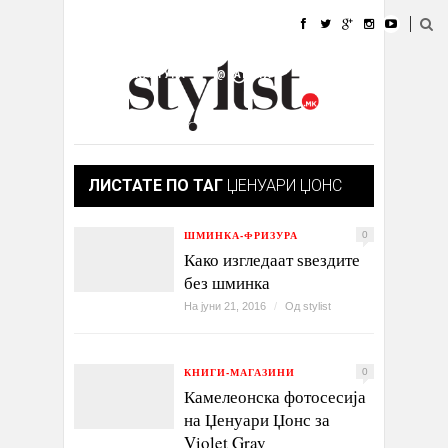
ДОМА
МОДА
СТИЛ
УБАВИНА
ЖИВОТ
КУЛТУРА
@РАБОТА
ГАЛЕРИЈА
ИЗЛОГ
КОНТАКТ
ЛИСТАТЕ ПО ТАГ
ЏЕНУАРИ ЏОНС
ШМИНКА-ФРИЗУРА
0
Како изгледаат ѕвездите
без шминка
На јуни 21, 2016
/
Од
stylist
КНИГИ-МАГАЗИНИ
0
Камелеонска фотосесија
на Џенуари Џонс за
Violet Gray