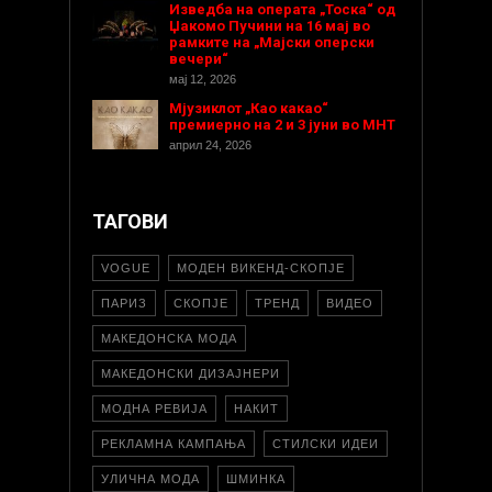
Изведба на операта „Тоска“ од
Џакомо Пучини на 16 мај во
рамките на „Мајски оперски
вечери“
мај 12, 2026
Мјузиклот „Као какао“
премиерно на 2 и 3 јуни во МНТ
април 24, 2026
ТАГОВИ
VOGUE
МОДЕН ВИКЕНД-СКОПЈЕ
ПАРИЗ
СКОПЈЕ
ТРЕНД
ВИДЕО
МАКЕДОНСКА МОДА
МАКЕДОНСКИ ДИЗАЈНЕРИ
МОДНА РЕВИЈА
НАКИТ
РЕКЛАМНА КАМПАЊА
СТИЛСКИ ИДЕИ
УЛИЧНА МОДА
ШМИНКА