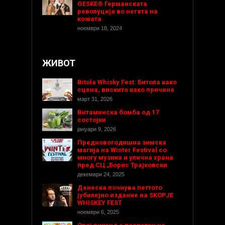
GESKE® Германската
револуција во негата на
кожата
ноември 18, 2024
ЖИВОТ
Bitola Whisky Fest: Битола како
сцена, вискито како причина
март 31, 2026
Витаминска бомба од 17
состојки
јануари 9, 2026
Предновогодишнa зимска
магија на Winter Festival со
многу музика и улична храна
пред СЦ „Борис Трајковски
декември 24, 2025
Денеска почнува петтото
јубилејно издание на SKOPJE
WHISKEY FEST
ноември 6, 2025