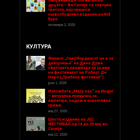
Овој викенд е посветен на
децата – Во Скопје се случува
третото, најголемо и
највозбудливо издание на Kid
Expo
октомври 2, 2025
КУЛТУРА
Филмот „Скејтбордингот не е за
девојчиња“ на Дина Дума
светската премиера ќе ја има
на фестивалот на Роберт Де
Ниро („Трибека фестивал“)
јуни 1, 2026
Изложбата „Меѓу нас“ на Индог
– визуелна приказна за
емпатија, надеж и колективна
грижа
мај 27, 2026
Шесто издание на ЈЕС
ФЕСТИВАЛ од 14 до 20 мај во
Скопје
мај 12, 2026