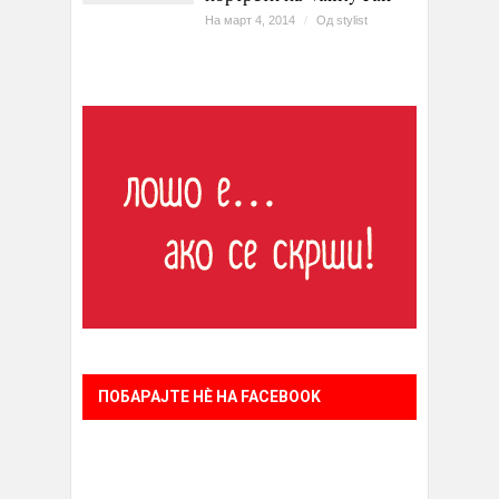
На март 4, 2014
/
Од
stylist
ПОБАРАЈТЕ НÈ НА FACEBOOK