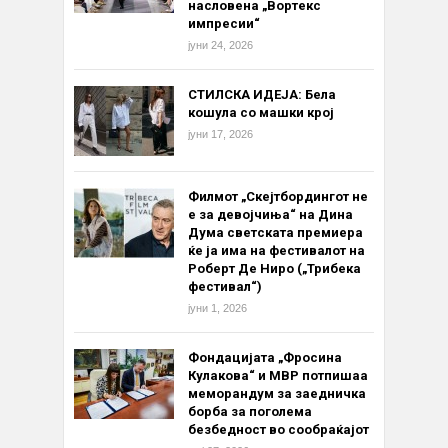
насловена „Вортекс
импресии“
јуни 24, 2026
СТИЛСКА ИДЕЈА: Бела
кошула со машки крој
јуни 17, 2026
Филмот „Скејтбордингот не
е за девојчиња“ на Дина
Дума светската премиера
ќе ја има на фестивалот на
Роберт Де Ниро („Трибека
фестивал“)
јуни 1, 2026
Фондацијата „Фросина
Кулакова“ и МВР потпишаа
меморандум за заедничка
борба за поголема
безбедност во сообраќајот