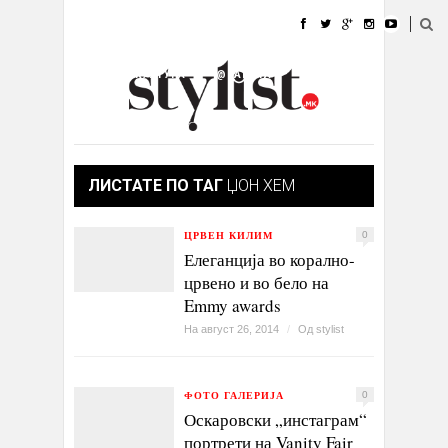
ДОМА
МОДА
СТИЛ
УБАВИНА
ЖИВОТ
КУЛТУРА
@РАБОТА
ГАЛЕРИЈА
ИЗЛОГ
КОНТАКТ
ЛИСТАТЕ ПО ТАГ
ЏОН ХЕМ
ЦРВЕН КИЛИМ
0
Елеганција во корално-
црвено и во бело на
Emmy awards
На август 26, 2014
/
Од
stylist
ФОТО ГАЛЕРИЈА
0
Оскаровски „инстаграм“
портрети на Vanity Fair