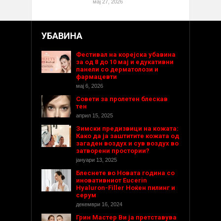
мај 27, 2026
УБАВИНА
Фестивал на корејска убавина
за од 8 до 10 мај и едукативни
панели со дерматолози и
фармацевти
мај 6, 2026
Совети за пролетен блескав
тен
април 15, 2025
Зимски предизвици на кожата:
Како да ја заштитите кожата од
загаден воздух и сув воздух во
затворени простории?
јануари 13, 2025
Блеснете во Новата година со
иновативниот Eucerin
Hyaluron-Filler Ноќен пилинг и
серум
декември 16, 2024
Грин Мастер Ви ја претставува