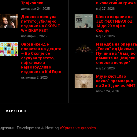
Трајковски
и колективна грижа
декември 24, 2025
мај 27, 2026
Денеска почнува
Шесто издание на
петтото јубилејно
ЈЕС ФЕСТИВАЛ од
издание на SKOPJE
14 до 20 мај во
WHISKEY FEST
Скопје
ноември 6, 2025
мај 12, 2026
Овој викенд е
Изведба на операта
посветен на децата
„Тоска“ од Џакомо
– Во Скопје се
Пучини на 16 мај во
случува третото,
рамките на „Мајски
најголемо и
оперски вечери“
највозбудливо
мај 12, 2026
издание на Kid Expo
Мјузиклот „Као
октомври 2, 2025
какао“ премиерно
на 2 и 3 јуни во МНТ
април 24, 2026
МАРКЕТИНГ
задржани. Development & Hosting
eXpressive graphics