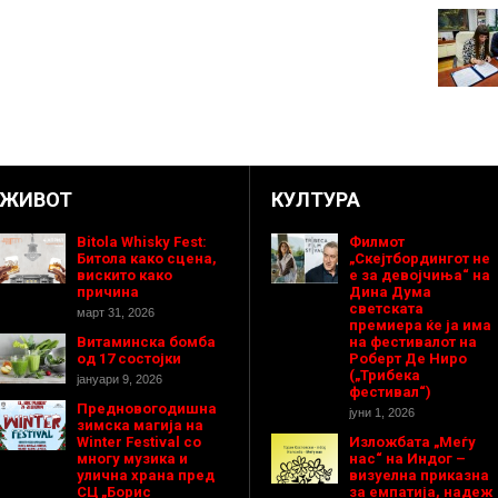
ЖИВОТ
КУЛТУРА
Bitola Whisky Fest:
Филмот
Битола како сцена,
„Скејтбордингот не
вискито како
е за девојчиња“ на
причина
Дина Дума
светската
март 31, 2026
премиера ќе ја има
Витаминска бомба
на фестивалот на
од 17 состојки
Роберт Де Ниро
(„Трибека
јануари 9, 2026
фестивал“)
Предновогодишнa
јуни 1, 2026
зимска магија на
Winter Festival со
Изложбата „Меѓу
многу музика и
нас“ на Индог –
улична храна пред
визуелна приказна
СЦ „Борис
за емпатија, надеж