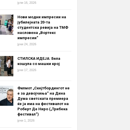
јули 16, 2026
Нови модни импресии на
јубилејната 20-та
студентска ревија на ТМФ
насловена „Вортекс
импресии“
јуни 24, 2026
СТИЛСКА ИДЕЈА: Бела
кошула со машки крој
јуни 17, 2026
Филмот „Скејтбордингот не
е за девојчиња“ на Дина
Дума светската премиера
ќе ја има на фестивалот на
Роберт Де Ниро („Трибека
фестивал“)
јуни 1, 2026