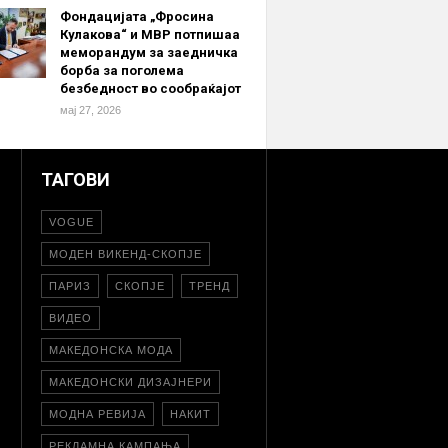
Фондацијата „Фросина
Кулакова“ и МВР потпишаа
меморандум за заедничка
борба за поголема
безбедност во сообраќајот
мај 27, 2026
ТАГОВИ
VOGUE
МОДЕН ВИКЕНД-СКОПЈЕ
ПАРИЗ
СКОПЈЕ
ТРЕНД
ВИДЕО
МАКЕДОНСКА МОДА
МАКЕДОНСКИ ДИЗАЈНЕРИ
МОДНА РЕВИЈА
НАКИТ
РЕКЛАМНА КАМПАЊА