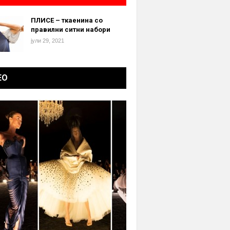
ПЛИСЕ – ткаенина со
правилни ситни набори
јули 29, 2021
ЕО