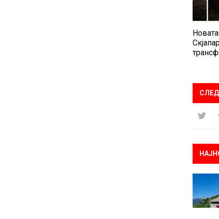
Новата
Скјапар
трансф
СЛЕД
НАЈН