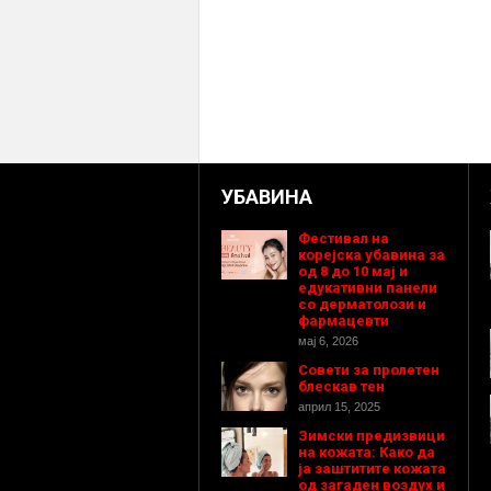
УБАВИНА
Фестивал на
корејска убавина за
од 8 до 10 мај и
едукативни панели
со дерматолози и
фармацевти
мај 6, 2026
Совети за пролетен
блескав тен
април 15, 2025
Зимски предизвици
на кожата: Како да
ја заштитите кожата
од загаден воздух и