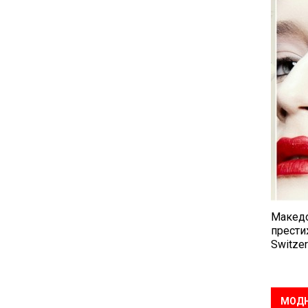
Македо
прести
Switzer
МОДН