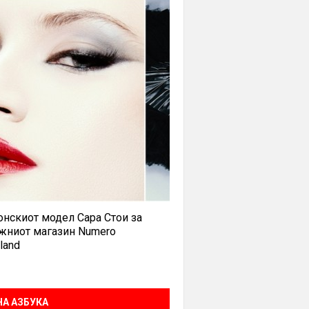
нскиот модел Сара Стои за
жниот магазин Numero
land
А АЗБУКА