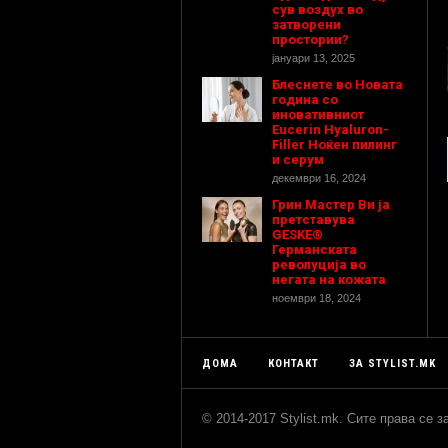
сув воздух во
затворени
простории?
јануари 13, 2025
Блеснете во Новата
година со
иновативниот
Eucerin Hyaluron-
Filler Ноќен пилинг
и серум
декември 16, 2024
Грин Мастер Ви ја
претставува
GESKE®
Германската
револуција во
негата на кожата
ноември 18, 2024
ДОМА
КОНТАКТ
ЗА STYLIST.MK
© 2014-2017 Stylist.mk. Сите права се 