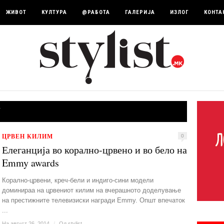
ЖИВОТ
КУЛТУРА
@РАБОТА
ГАЛЕРИЈА
ИЗЛОГ
КОНТА
У
ЦРВЕН КИЛИМ
0
Елеганција во корално-црвено и во бело на
Emmy awards
Корално-црвени, креч-бели и индиго-сини модели
доминираа на црвениот килим на вчерашното доделување
на престижните телевизиски награди Emmy. Општ впечаток
...
На август 26, 2014
/
Од
stylist