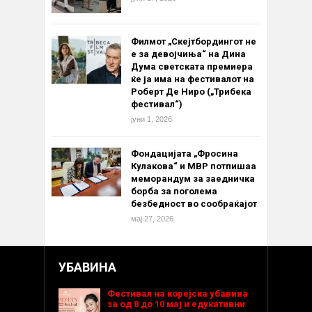
Филмот „Скејтбордингот не
е за девојчиња“ на Дина
Дума светската премиера
ќе ја има на фестивалот на
Роберт Де Ниро („Трибека
фестивал“)
јуни 1, 2026
Фондацијата „Фросина
Кулакова“ и МВР потпишаа
меморандум за заедничка
борба за поголема
безбедност во сообраќајот
мај 27, 2026
УБАВИНА
Фестивал на корејска убавина
за од 8 до 10 мај и едукативни