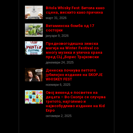
Bitola Whisky Fest: Битола како
сцена, вискито како причина
март 31, 2026
Витаминска бомба од 17
состојки
јануари 9, 2026
Предновогодишнa зимска
магија на Winter Festival со
многу музика и улична храна
пред СЦ „Борис Трајковски
декември 24, 2025
Денеска почнува петтото
јубилејно издание на SKOPJE
WHISKEY FEST
ноември 6, 2025
Овој викенд е посветен на
децата – Во Скопје се случува
третото, најголемо и
највозбудливо издание на Kid
Expo
октомври 2, 2025