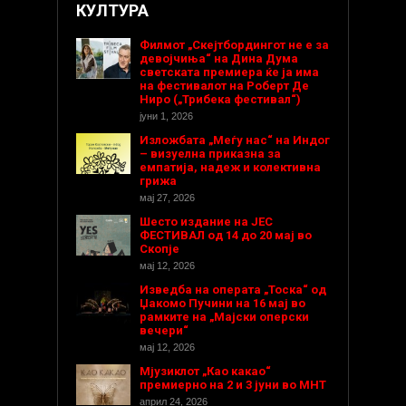
КУЛТУРА
Филмот „Скејтбордингот не е за
девојчиња“ на Дина Дума
светската премиера ќе ја има
на фестивалот на Роберт Де
Ниро („Трибека фестивал“)
јуни 1, 2026
Изложбата „Меѓу нас“ на Индог
– визуелна приказна за
емпатија, надеж и колективна
грижа
мај 27, 2026
Шесто издание на ЈЕС
ФЕСТИВАЛ од 14 до 20 мај во
Скопје
мај 12, 2026
Изведба на операта „Тоска“ од
Џакомо Пучини на 16 мај во
рамките на „Мајски оперски
вечери“
мај 12, 2026
Мјузиклот „Као какао“
премиерно на 2 и 3 јуни во МНТ
април 24, 2026