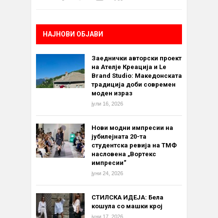
НАЈНОВИ ОБЈАВИ
Заеднички авторски проект
на Ателје Креација и Le
Brand Studio: Македонската
традиција доби современ
моден израз
јули 16, 2026
Нови модни импресии на
јубилејната 20-та
студентска ревија на ТМФ
насловена „Вортекс
импресии“
јуни 24, 2026
СТИЛСКА ИДЕЈА: Бела
кошула со машки крој
јуни 17, 2026