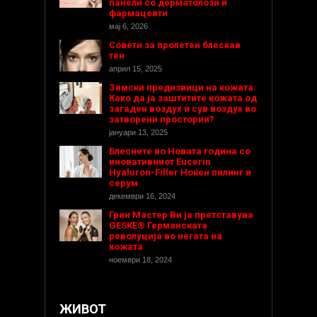
панели со дерматолози и
фармацевти
мај 6, 2026
Совети за пролетен блескав
тен
април 15, 2025
Зимски предизвици на кожата:
Како да ја заштитите кожата од
загаден воздух и сув воздух во
затворени простории?
јануари 13, 2025
Блеснете во Новата година со
иновативниот Eucerin
Hyaluron-Filler Ноќен пилинг и
серум
декември 16, 2024
Грин Мастер Ви ја претставува
GESKE® Германската
револуција во негата на
кожата
ноември 18, 2024
ЖИВОТ