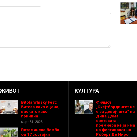
ЖИВОТ
КУЛТУРА
Bitola Whisky Fest:
Филмот
Битола како сцена,
„Скејтбордингот не
вискито како
е за девојчиња“ на
причина
Дина Дума
светската
март 31, 2026
премиера ќе ја има
Витаминска бомба
на фестивалот на
од 17 состојки
Роберт Де Ниро