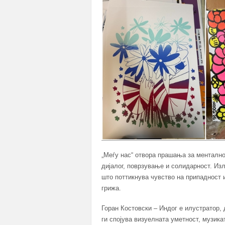
„Меѓу нас“ отвора прашања за менталнот
дијалог, поврзување и солидарност. Из
што поттикнува чувство на припадност и
грижа.
Горан Костовски – Индог е илустратор, 
ги спојува визуелната уметност, музикат