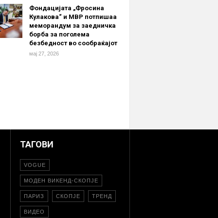
Фондацијата „Фросина
Кулакова“ и МВР потпишаа
меморандум за заедничка
борба за поголема
безбедност во сообраќајот
мај 27, 2026
ТАГОВИ
VOGUE
МОДЕН ВИКЕНД-СКОПЈЕ
ПАРИЗ
СКОПЈЕ
ТРЕНД
ВИДЕО