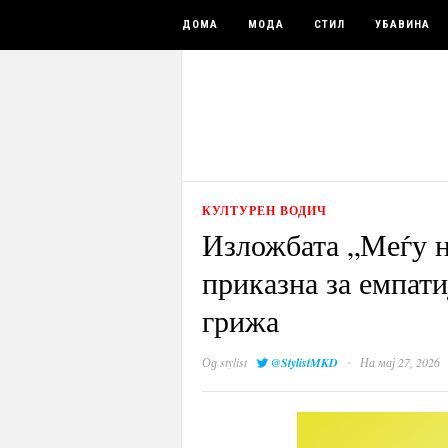
ДОМА
МОДА
СТИЛ
УБАВИНА
КУЛТУРЕН ВОДИЧ
Изложбата „Меѓу н
приказна за емпати
грижа
·
Од
stylist
@StylistMKD
На мај 27, 2026