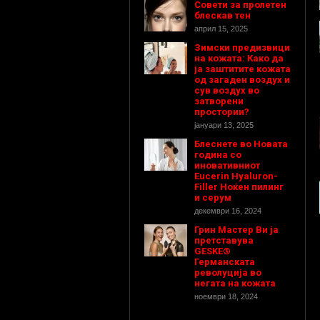
Совети за пролетен
блескав тен
април 15, 2025
Зимски предизвици
на кожата: Како да
ја заштитите кожата
од загаден воздух и
сув воздух во
затворени
простории?
јануари 13, 2025
Блеснете во Новата
година со
иновативниот
Eucerin Hyaluron-
Filler Ноќен пилинг
и серум
декември 16, 2024
Грин Мастер Ви ја
претставува
GESKE®
Германската
револуција во
негата на кожата
ноември 18, 2024