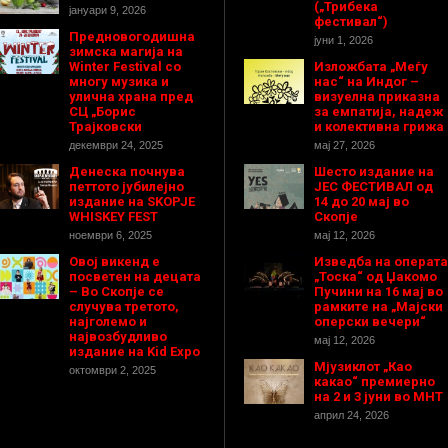
(„Трибека
јануари 9, 2026
фестивал“)
Предновогодишнa
јуни 1, 2026
зимска магија на
Winter Festival со
Изложбата „Меѓу
многу музика и
нас“ на Индог –
улична храна пред
визуелна приказна
СЦ „Борис
за емпатија, надеж
Трајковски
и колективна грижа
декември 24, 2025
мај 27, 2026
Денеска почнува
Шесто издание на
петтото јубилејно
ЈЕС ФЕСТИВАЛ од
издание на SKOPJE
14 до 20 мај во
WHISKEY FEST
Скопје
ноември 6, 2025
мај 12, 2026
Овој викенд е
Изведба на операта
посветен на децата
„Тоска“ од Џакомо
– Во Скопје се
Пучини на 16 мај во
случува третото,
рамките на „Мајски
најголемо и
оперски вечери“
највозбудливо
мај 12, 2026
издание на Kid Expo
Мјузиклот „Као
октомври 2, 2025
какао“ премиерно
на 2 и 3 јуни во МНТ
април 24, 2026