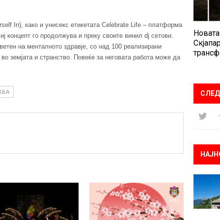
self In), како и унисекс етикетата Celebrate Life – платформа
Новата
иј концепт го продолжува и преку своите винил dj сетови.
Скјапар
ветен на менталното здравје, со над 100 реализирани
трансф
во земјата и странство. Повеќе за неговата работа може да
ЖБА
СЛЕД
НАЈН