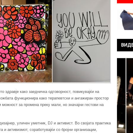
ВИД
о здравје како заедничка одговорност, повикувајќи на
ложбата функционира како терапевтски и ангажиран простор
 можност за промена преку мали, но значајни гестови на
дизајнер, уличен уметник, DJ и активист. Во својата практика
а и активизмот, соработувајќи со бројни организации,