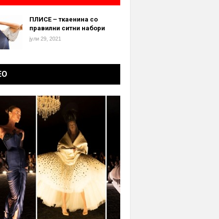
ПЛИСЕ – ткаенина со
правилни ситни набори
јули 29, 2021
ЕО