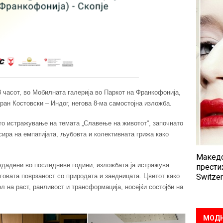
18 часот, во Мобилната галерија во Паркот на Франкофонија,
оран Костовски – Индог, негова 8-ма самостојна изложба.
то истражување на темата „Славење на животот“, започнато
сира на емпатијата, љубовта и колективната грижа како
Македо
здадени во последниве години, изложбата ја истражува
прести
говата поврзаност со природата и заедницата. Цветот како
Switzer
л на раст, ранливост и трансформација, носејќи состојби на
МОДН