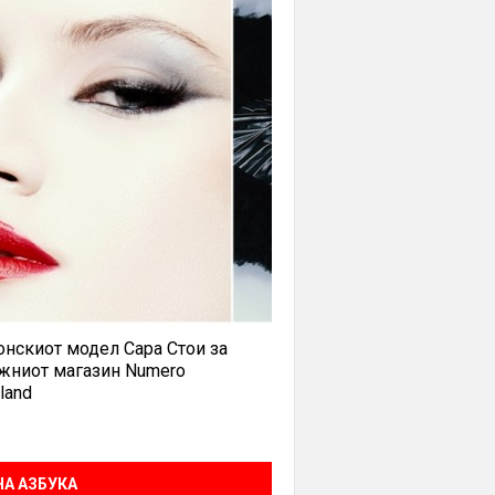
нскиот модел Сара Стои за
жниот магазин Numero
land
А АЗБУКА