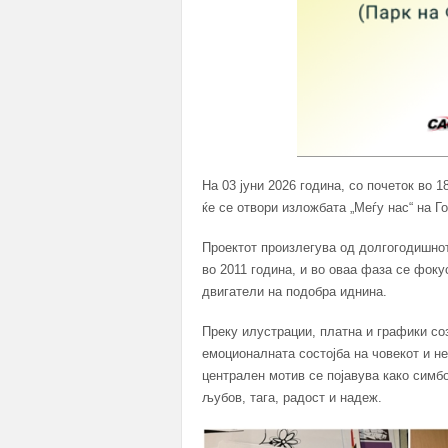
На 03 јуни 2026 година, со почеток во 
ќе се отвори изложбата „Меѓу нас“ на Г
Проектот произлегува од долгогодишно
во 2011 година, и во оваа фаза се фоку
двигатели на подобра иднина.
Преку илустрации, платна и графики со
емоционалната состојба на човекот и не
централен мотив се појавува како симбо
љубов, тага, радост и надеж.