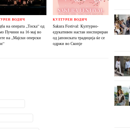
ТУРЕН ВОДИЧ
КУЛТУРЕН ВОДИЧ
ба на операта „Тоска“ од
Sakura Festival: Kултурно-
мо Пучини на 16 мај во
едукативен настан инспириран
ите на „Мајски оперски
од јапонската традиција ќе се
ри“
одржи во Скопје