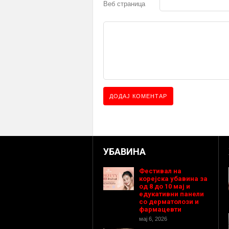
Веб страница
УБАВИНА
Фестивал на
корејска убавина за
од 8 до 10 мај и
едукативни панели
со дерматолози и
фармацевти
мај 6, 2026