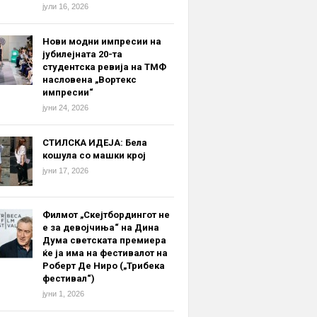
јули 16, 2026
Нови модни импресии на
јубилејната 20-та
студентска ревија на ТМФ
насловена „Вортекс
импресии“
јуни 24, 2026
СТИЛСКА ИДЕЈА: Бела
кошула со машки крој
јуни 17, 2026
Филмот „Скејтбордингот не
е за девојчиња“ на Дина
Дума светската премиера
ќе ја има на фестивалот на
Роберт Де Ниро („Трибека
фестивал“)
јуни 1, 2026