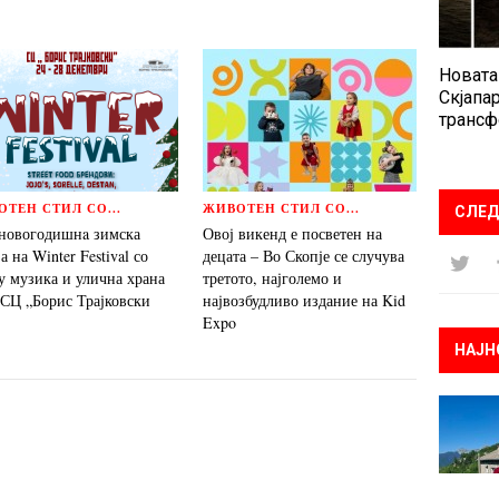
Новата
Скјапар
трансф
ТЕН СТИЛ СО...
ЖИВОТЕН СТИЛ СО...
СЛЕД
новогодишнa зимска
Овој викенд е посветен на
а на Winter Festival со
децата – Во Скопје се случува
у музика и улична храна
третото, најголемо и
 СЦ „Борис Трајковски
највозбудливо издание на Kid
Expo
НАЈН