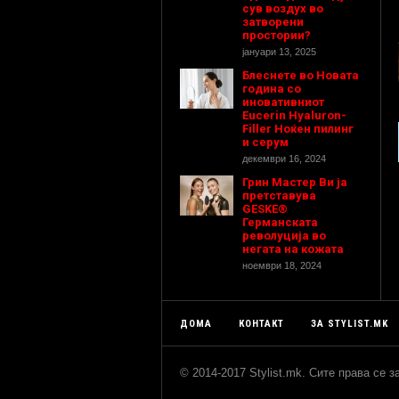
сув воздух во
затворени
простории?
јануари 13, 2025
Блеснете во Новата
година со
иновативниот
Eucerin Hyaluron-
Filler Ноќен пилинг
и серум
декември 16, 2024
Грин Мастер Ви ја
претставува
GESKE®
Германската
револуција во
негата на кожата
ноември 18, 2024
ДОМА
КОНТАКТ
ЗА STYLIST.MK
© 2014-2017 Stylist.mk. Сите права се 