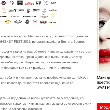
 8 ноември во хотел Мериот ќе се одржи петтото издание на
ISKEY FEST 2025, во организација на Боттега Евенти.
е дегустација на над 80 етикети виски од различни светски
рбони, шкотско, ирско и јапонско виски, како и мастер
ки амбасадори. Покрај виски, посетителите ќе имаат
и брендови кои ќе ги разбудат нивните сетила.
Македо
дат урбани и културни настани, професионалци од HoReCa
прести
 кои сакаат да го збогатат своето секојдневие со
Switzer
јата на поддршка на виски културата во Македонија, со
анитарен карактер –хуманитарната аукција со отворени виски
МОДН
ијално загрозени категории.