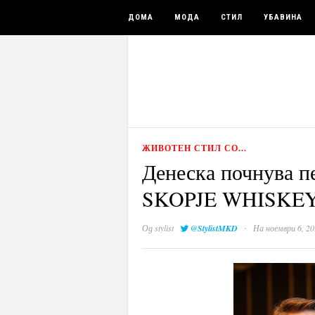
ДОМА
МОДА
СТИЛ
УБАВИНА
ЖИВОТЕН СТИЛ СО...
Денеска почнува пе
SKOPJE WHISKEY
·
Од
stylist
@StylistMKD
На ноември 6, 20