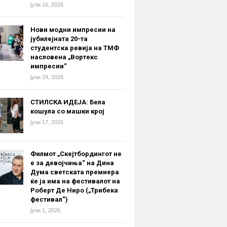
јули 16, 2026
Нови модни импресии на
јубилејната 20-та
студентска ревија на ТМФ
насловена „Вортекс
импресии“
јуни 24, 2026
СТИЛСКА ИДЕЈА: Бела
кошула со машки крој
јуни 17, 2026
Филмот „Скејтбордингот не
е за девојчиња“ на Дина
Дума светската премиера
ќе ја има на фестивалот на
Роберт Де Ниро („Трибека
фестивал“)
јуни 1, 2026