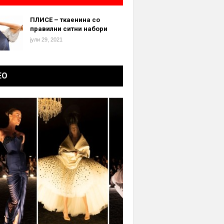
ПЛИСЕ – ткаенина со
правилни ситни набори
јули 29, 2021
ЕО