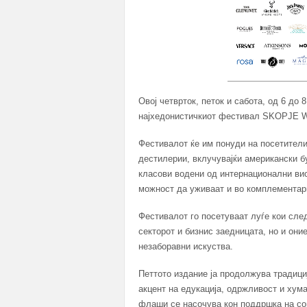
Овој четврток, петок и сабота, од 6 до
најхедонистичкиот фестивал SKOPJE WH
Фестивалот ќе им понуди на посетителит
дестилерии, вклучувајќи американски бу
класови водени од интернационални вис
можност да уживаат и во комплементарн
Фестивалот го посетуваат луѓе кои сле
секторот и бизнис заедницата, но и оние
незаборавни искуства.
Петтото издание ја продолжува традици
акцент на едукација, одржливост и хум
флаши се насочува кон поддршка на соц