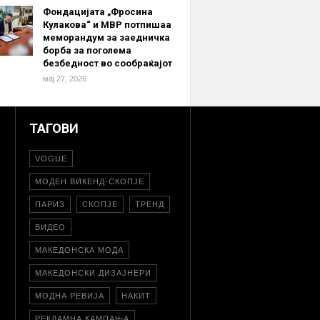
Фондацијата „Фросина
Кулакова“ и МВР потпишаа
меморандум за заедничка
борба за поголема
безбедност во сообраќајот
мај 27, 2026
ТАГОВИ
VOGUE
МОДЕН ВИКЕНД-СКОПЈЕ
ПАРИЗ
СКОПЈЕ
ТРЕНД
ВИДЕО
МАКЕДОНСКА МОДА
МАКЕДОНСКИ ДИЗАЈНЕРИ
МОДНА РЕВИЈА
НАКИТ
РЕКЛАМНА КАМПАЊА