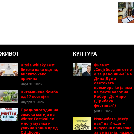
ЖИВОТ
КУЛТУРА
Bitola Whisky Fest:
Филмот
Битола како сцена,
„Скејтбордингот не
вискито како
е за девојчиња“ на
причина
Дина Дума
светската
март 31, 2026
премиера ќе ја има
Витаминска бомба
на фестивалот на
од 17 состојки
Роберт Де Ниро
(„Трибека
јануари 9, 2026
фестивал“)
Предновогодишнa
јуни 1, 2026
зимска магија на
Winter Festival со
Изложбата „Меѓу
многу музика и
нас“ на Индог –
улична храна пред
визуелна приказна
СЦ „Борис
за емпатија, надеж