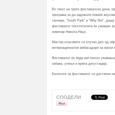
Во текот на трите фестивалски дена, п
програма за да задоволи повеќе вкусов
танчери, “South Park” и “Why Not”, диџе
фестивалот посетителите ќе уживаат во
комичар Никола-Ниџо.
Мастер класовите се клучен дел од обр
интернационални амбасадори на виски 
Фестивалот ќе биде вистинско уживање 
забава, учење и врвна дегустација.
Билетите за фестивалот се достапни н
СПОДЕЛИ