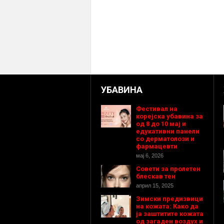
УБАВИНА
Фестивал на
корејска убавина за
од 8 до 10 мај и
едукативни панели
со дерматолози и
фармацевти
мај 6, 2026
Совети за пролетен
блескав тен
април 15, 2025
Зимски предизвици
на кожата: Како да
ја заштитите кожата
од загаден воздух и