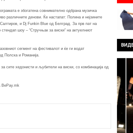
рограмата е збогатена совнимателно одбрана музичка
иво различните денови. Ќе настапат: Полина и нејзините
j Салтиров, и Dj Funkin Blue од Белград. За прв пат на
 стендап шоу – “Стручњак за виски” на актуелниот
ВИД
азовниот сегмент на фестивалот и ќе ги водат
од Полска и Романија.
за сите хедонисти и љубители на виски, со комбинација од
а BePay.mk