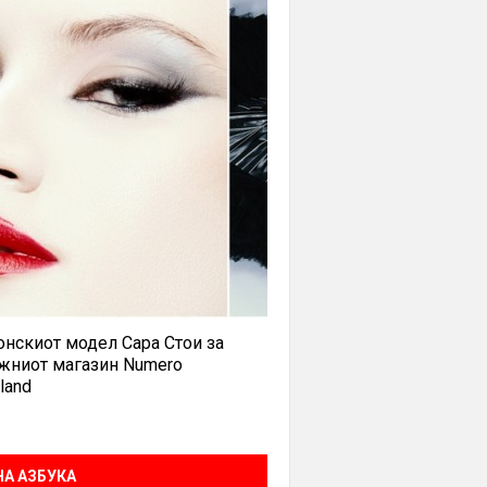
нскиот модел Сара Стои за
жниот магазин Numero
land
А АЗБУКА