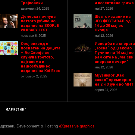
Трајковски
и колективна грижа
декември 24, 2025
мај 27, 2026
Денеска почнува
Шесто издание на
петтото јубилејно
ЈЕС ФЕСТИВАЛ од
издание на SKOPJE
14 до 20 мај во
WHISKEY FEST
Скопје
ноември 6, 2025
мај 12, 2026
Овој викенд е
Изведба на операта
посветен на децата
„Тоска“ од Џакомо
– Во Скопје се
Пучини на 16 мај во
случува третото,
рамките на „Мајски
најголемо и
оперски вечери“
највозбудливо
мај 12, 2026
издание на Kid Expo
Мјузиклот „Као
октомври 2, 2025
какао“ премиерно
на 2 и 3 јуни во МНТ
април 24, 2026
МАРКЕТИНГ
задржани. Development & Hosting
eXpressive graphics