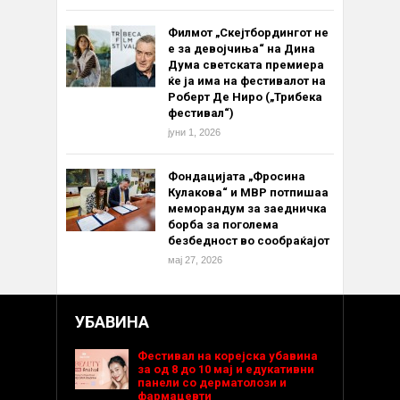
Филмот „Скејтбордингот не
е за девојчиња“ на Дина
Дума светската премиера
ќе ја има на фестивалот на
Роберт Де Ниро („Трибека
фестивал“)
јуни 1, 2026
Фондацијата „Фросина
Кулакова“ и МВР потпишаа
меморандум за заедничка
борба за поголема
безбедност во сообраќајот
мај 27, 2026
УБАВИНА
Фестивал на корејска убавина
за од 8 до 10 мај и едукативни
панели со дерматолози и
фармацевти