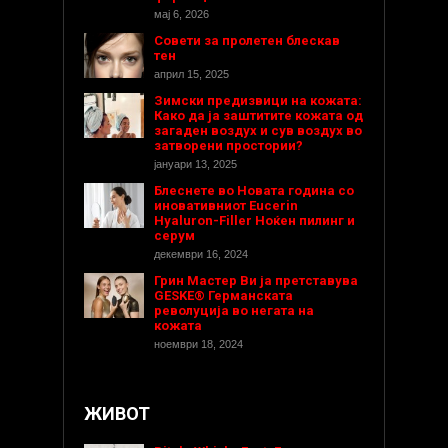
мај 6, 2026
Совети за пролетен блескав
тен
април 15, 2025
Зимски предизвици на кожата:
Како да ја заштитите кожата од
загаден воздух и сув воздух во
затворени простории?
јануари 13, 2025
Блеснете во Новата година со
иновативниот Eucerin
Hyaluron-Filler Ноќен пилинг и
серум
декември 16, 2024
Грин Мастер Ви ја претставува
GESKE® Германската
револуција во негата на
кожата
ноември 18, 2024
ЖИВОТ