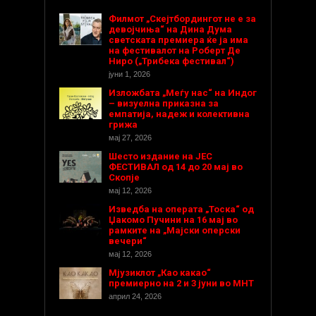
Филмот „Скејтбордингот не е за
девојчиња“ на Дина Дума
светската премиера ќе ја има
на фестивалот на Роберт Де
Ниро („Трибека фестивал“)
јуни 1, 2026
Изложбата „Меѓу нас“ на Индог
– визуелна приказна за
емпатија, надеж и колективна
грижа
мај 27, 2026
Шесто издание на ЈЕС
ФЕСТИВАЛ од 14 до 20 мај во
Скопје
мај 12, 2026
Изведба на операта „Тоска“ од
Џакомо Пучини на 16 мај во
рамките на „Мајски оперски
вечери“
мај 12, 2026
Мјузиклот „Као какао“
премиерно на 2 и 3 јуни во МНТ
април 24, 2026