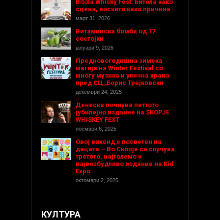
Bitola Whisky Fest: Битола како
сцена, вискито како причина
март 31, 2026
Витаминска бомба од 17
состојки
јануари 9, 2026
Предновогодишнa зимска
магија на Winter Festival со
многу музика и улична храна
пред СЦ „Борис Трајковски
декември 24, 2025
Денеска почнува петтото
јубилејно издание на SKOPJE
WHISKEY FEST
ноември 6, 2025
Овој викенд е посветен на
децата – Во Скопје се случува
третото, најголемо и
највозбудливо издание на Kid
Expo
октомври 2, 2025
КУЛТУРА