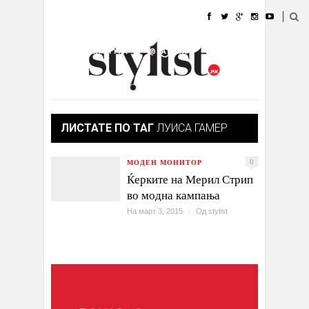
ДОМА
МОДА
СТИЛ
УБАВИНА
ЖИВОТ
КУЛТУРА
@РАБОТА
ГАЛЕРИЈА
ИЗЛОГ
КОНТАКТ
ЛИСТАТЕ ПО ТАГ
ЛУИСА ГАМЕР
МОДЕН МОНИТОР
0
Ќерките на Мерил Стрип
во модна кампања
На март 3, 2015
/
Од
stylist