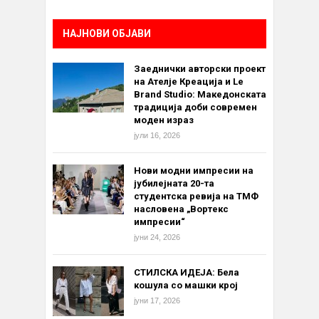
НАЈНОВИ ОБЈАВИ
Заеднички авторски проект
на Ателје Креација и Le
Brand Studio: Македонската
традиција доби современ
моден израз
јули 16, 2026
Нови модни импресии на
јубилејната 20-та
студентска ревија на ТМФ
насловена „Вортекс
импресии“
јуни 24, 2026
СТИЛСКА ИДЕЈА: Бела
кошула со машки крој
јуни 17, 2026