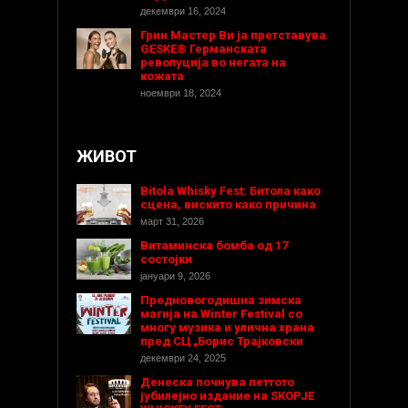
декември 16, 2024
Грин Мастер Ви ја претставува
GESKE® Германската
револуција во негата на
кожата
ноември 18, 2024
ЖИВОТ
Bitola Whisky Fest: Битола како
сцена, вискито како причина
март 31, 2026
Витаминска бомба од 17
состојки
јануари 9, 2026
Предновогодишнa зимска
магија на Winter Festival со
многу музика и улична храна
пред СЦ „Борис Трајковски
декември 24, 2025
Денеска почнува петтото
јубилејно издание на SKOPJE