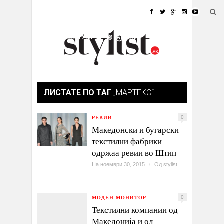
ДОМА
МОДА
СТИЛ
УБАВИНА
ЖИВОТ
КУЛТУРА
@РАБОТА
ГАЛЕРИЈА
ИЗЛОГ
КОНТАКТ
ЛИСТАТЕ ПО ТАГ
„МАРТЕКС“
РЕВИИ
0
Mакедонски и бугарски
текстилни фабрики
одржаа ревии во Штип
На ноември 30, 2015
/
Од
stylist
МОДЕН МОНИТОР
0
Текстилни компании од
Македонија и од