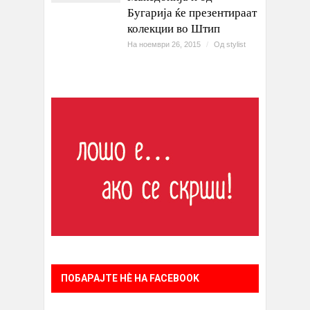
Бугарија ќе презентираат
колекции во Штип
На ноември 26, 2015
/
Од
stylist
ПОБАРАЈТЕ НÈ НА FACEBOOK