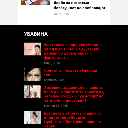
борба за поголема
безбедност во сообраќајот
мај 27, 2026
УБАВИНА
Фестивал на корејска убавина
за од 8 до 10 мај и едукативни
панели со дерматолози и
фармацевти
мај 6, 2026
Совети за пролетен блескав
тен
април 15, 2025
Зимски предизвици на кожата:
Како да ја заштитите кожата од
загаден воздух и сув воздух во
затворени простории?
јануари 13, 2025
Блеснете во Новата година со
иновативниот Eucerin
Hyaluron-Filler Ноќен пилинг и
серум