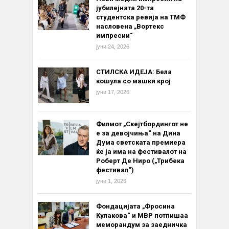
јубилејната 20-та
студентска ревија на ТМФ
насловена „Вортекс
импресии“
јуни 24, 2026
СТИЛСКА ИДЕЈА: Бела
кошула со машки крој
јуни 17, 2026
Филмот „Скејтбордингот не
е за девојчиња“ на Дина
Дума светската премиера
ќе ја има на фестивалот на
Роберт Де Ниро („Трибека
фестивал“)
јуни 1, 2026
Фондацијата „Фросина
Кулакова“ и МВР потпишаа
меморандум за заедничка