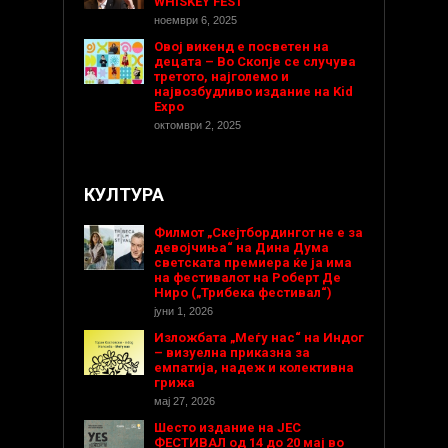
WHISKEY FEST
ноември 6, 2025
Овој викенд е посветен на
децата – Во Скопје се случува
третото, најголемо и
највозбудливо издание на Kid
Expo
октомври 2, 2025
КУЛТУРА
Филмот „Скејтбордингот не е за
девојчиња“ на Дина Дума
светската премиера ќе ја има
на фестивалот на Роберт Де
Ниро („Трибека фестивал“)
јуни 1, 2026
Изложбата „Меѓу нас“ на Индог
– визуелна приказна за
емпатија, надеж и колективна
грижа
мај 27, 2026
Шесто издание на ЈЕС
ФЕСТИВАЛ од 14 до 20 мај во