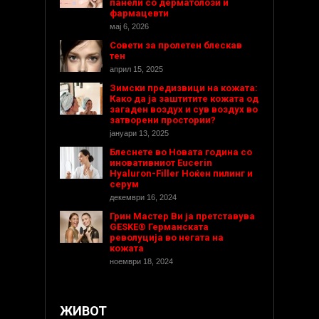
панели со дерматолози и
фармацевти
мај 6, 2026
Совети за пролетен блескав
тен
април 15, 2025
Зимски предизвици на кожата:
Како да ја заштитите кожата од
загаден воздух и сув воздух во
затворени простории?
јануари 13, 2025
Блеснете во Новата година со
иновативниот Eucerin
Hyaluron-Filler Ноќен пилинг и
серум
декември 16, 2024
Грин Мастер Ви ја претставува
GESKE® Германската
револуција во негата на
кожата
ноември 18, 2024
ЖИВОТ