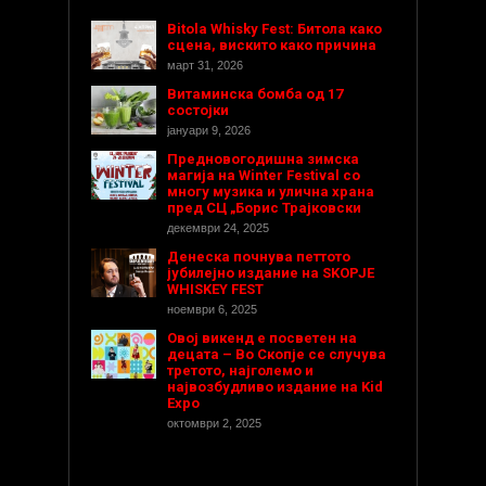
Bitola Whisky Fest: Битола како
сцена, вискито како причина
март 31, 2026
Витаминска бомба од 17
состојки
јануари 9, 2026
Предновогодишнa зимска
магија на Winter Festival со
многу музика и улична храна
пред СЦ „Борис Трајковски
декември 24, 2025
Денеска почнува петтото
јубилејно издание на SKOPJE
WHISKEY FEST
ноември 6, 2025
Овој викенд е посветен на
децата – Во Скопје се случува
третото, најголемо и
највозбудливо издание на Kid
Expo
октомври 2, 2025