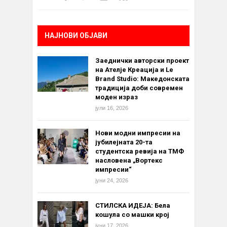
НАЈНОВИ ОБЈАВИ
Заеднички авторски проект
на Ателје Креација и Le
Brand Studio: Македонската
традиција доби современ
моден израз
јули 16, 2026
Нови модни импресии на
јубилејната 20-та
студентска ревија на ТМФ
насловена „Вортекс
импресии“
јуни 24, 2026
СТИЛСКА ИДЕЈА: Бела
кошула со машки крој
јуни 17, 2026