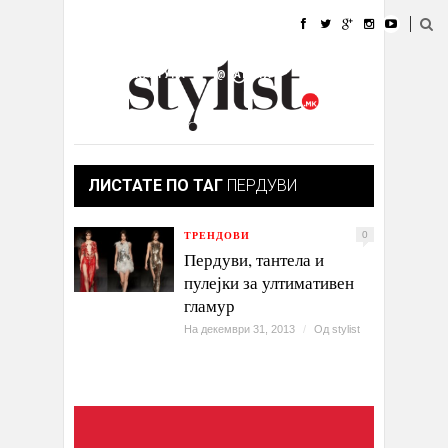
ДОМА
МОДА
СТИЛ
УБАВИНА
ЖИВОТ
КУЛТУРА
@РАБОТА
ГАЛЕРИЈА
ИЗЛОГ
КОНТАКТ
ЛИСТАТЕ ПО ТАГ
ПЕРДУВИ
ТРЕНДОВИ
0
Пердуви, тантела и
пулејки за ултимативен
гламур
На декември 31, 2013
/
Од
stylist