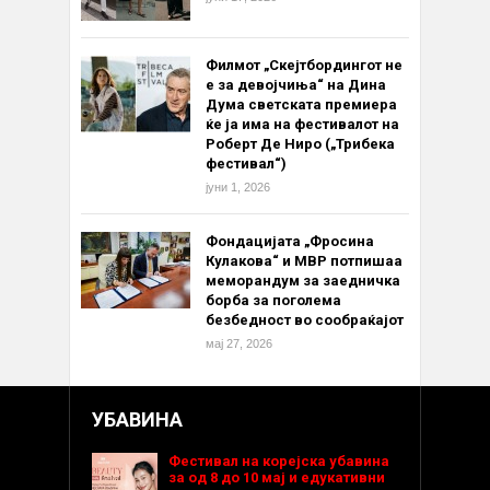
Филмот „Скејтбордингот не
е за девојчиња“ на Дина
Дума светската премиера
ќе ја има на фестивалот на
Роберт Де Ниро („Трибека
фестивал“)
јуни 1, 2026
Фондацијата „Фросина
Кулакова“ и МВР потпишаа
меморандум за заедничка
борба за поголема
безбедност во сообраќајот
мај 27, 2026
УБАВИНА
Фестивал на корејска убавина
за од 8 до 10 мај и едукативни