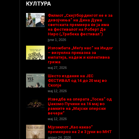
КУЛТУРА
Филмот „Скејтбордингот не е за
девојчиња“ на Дина Дума
светската премиера ќе ја има
на фестивалот на Роберт Де
Ниро („Трибека фестивал“)
јуни 1, 2026
Изложбата „Меѓу нас“ на Индог
– визуелна приказна за
емпатија, надеж и колективна
грижа
мај 27, 2026
Шесто издание на ЈЕС
ФЕСТИВАЛ од 14 до 20 мај во
Скопје
мај 12, 2026
Изведба на операта „Тоска“ од
Џакомо Пучини на 16 мај во
рамките на „Мајски оперски
вечери“
мај 12, 2026
Мјузиклот „Као какао“
премиерно на 2 и 3 јуни во МНТ
април 24, 2026