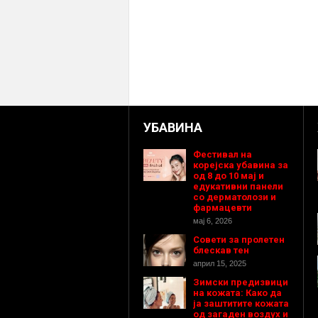
УБАВИНА
Фестивал на
корејска убавина за
од 8 до 10 мај и
едукативни панели
со дерматолози и
фармацевти
мај 6, 2026
Совети за пролетен
блескав тен
април 15, 2025
Зимски предизвици
на кожата: Како да
ја заштитите кожата
од загаден воздух и