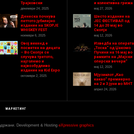
Трајковски
и колективна грижа
декември 24, 2025
мај 27, 2026
Денеска почнува
Шесто издание на
петтото јубилејно
ЈЕС ФЕСТИВАЛ од
издание на SKOPJE
14 до 20 мај во
WHISKEY FEST
Скопје
ноември 6, 2025
мај 12, 2026
Овој викенд е
Изведба на операта
посветен на децата
„Тоска“ од Џакомо
– Во Скопје се
Пучини на 16 мај во
случува третото,
рамките на „Мајски
најголемо и
оперски вечери“
највозбудливо
мај 12, 2026
издание на Kid Expo
Мјузиклот „Као
октомври 2, 2025
какао“ премиерно
на 2 и 3 јуни во МНТ
април 24, 2026
МАРКЕТИНГ
задржани. Development & Hosting
eXpressive graphics