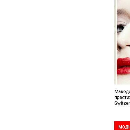
Македо
прести
Switzer
МОДН