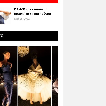
ПЛИСЕ – ткаенина со
правилни ситни набори
јули 29, 2021
ЕО