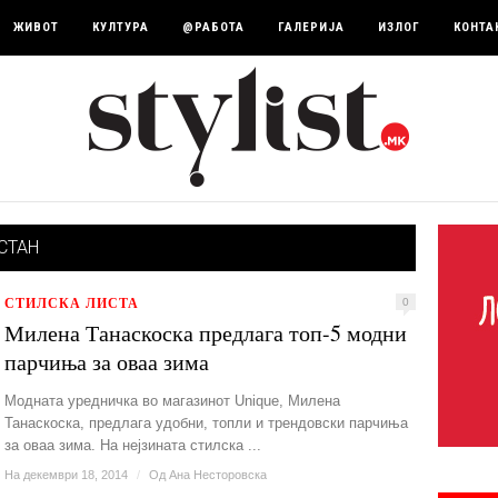
ЖИВОТ
КУЛТУРА
@РАБОТА
ГАЛЕРИЈА
ИЗЛОГ
КОНТА
СТАН
СТИЛСКА ЛИСТА
0
Милена Танаскоска предлага топ-5 модни
парчиња за оваа зима
Модната уредничка во магазинот Unique, Милена
Танаскоска, предлага удобни, топли и трендовски парчиња
за оваа зима. На нејзината стилска ...
На декември 18, 2014
/
Од
Ана Несторовска