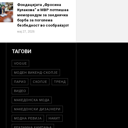
Фондацијата „Фросина
Кулакова“ и МВР потпишаа
меморандум за заедничка
борба за поголема
безбедност во сообраќајот
мај 27, 2026
ТАГОВИ
VOGUE
МОДЕН ВИКЕНД-СКОПЈЕ
ПАРИЗ
СКОПЈЕ
ТРЕНД
ВИДЕО
МАКЕДОНСКА МОДА
МАКЕДОНСКИ ДИЗАЈНЕРИ
МОДНА РЕВИЈА
НАКИТ
РЕКЛАМНА КАМПАЊА