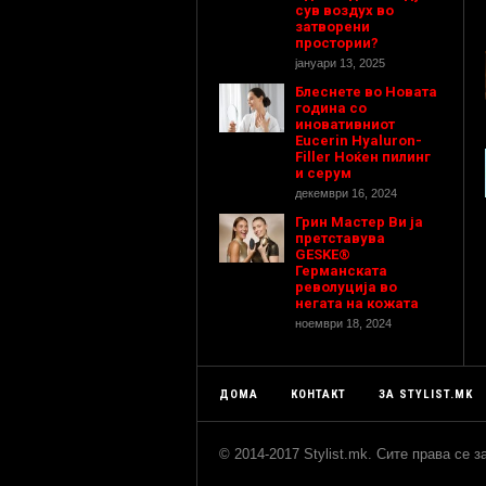
сув воздух во
затворени
простории?
јануари 13, 2025
Блеснете во Новата
година со
иновативниот
Eucerin Hyaluron-
Filler Ноќен пилинг
и серум
декември 16, 2024
Грин Мастер Ви ја
претставува
GESKE®
Германската
револуција во
негата на кожата
ноември 18, 2024
ДОМА
КОНТАКТ
ЗА STYLIST.MK
© 2014-2017 Stylist.mk. Сите права се 