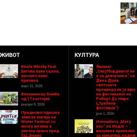
ЖИВОТ
КУЛТУРА
Bitola Whisky Fest:
Филмот
Битола како сцена,
„Скејтбордингот не
вискито како
е за девојчиња“ на
причина
Дина Дума
светската
март 31, 2026
премиера ќе ја има
Витаминска бомба
на фестивалот на
од 17 состојки
Роберт Де Ниро
(„Трибека
јануари 9, 2026
фестивал“)
Предновогодишнa
јуни 1, 2026
зимска магија на
Winter Festival со
Изложбата „Меѓу
многу музика и
нас“ на Индог –
улична храна пред
визуелна приказна
СЦ „Борис
за емпатија, надеж