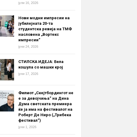
јули 16, 2026
Нови модни импресии на
јубилејната 20-та
студентска ревија на ТМФ
насловена „Вортекс
импресии“
јуни 24, 2026
СТИЛСКА ИДЕЈА: Бела
кошула со машки крој
јуни 17, 2026
Филмот „Скејтбордингот не
е за девојчиња“ на Дина
Дума светската премиера
ќе ја има на фестивалот на
Роберт Де Ниро („Трибека
фестивал“)
јуни 1, 2026