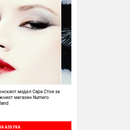
нскиот модел Сара Стои за
жниот магазин Numero
land
А АЗБУКА