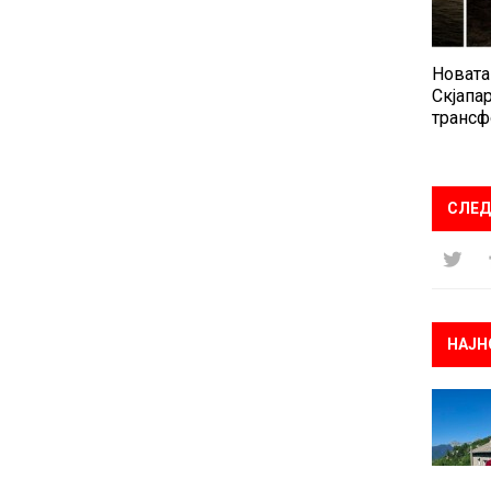
Новата
Скјапар
трансф
СЛЕД
НАЈН