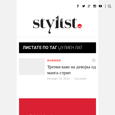
ДОМА
МОДА
СТИЛ
УБАВИНА
ЖИВОТ
КУЛТУРА
@РАБОТА
ГАЛЕРИЈА
ИЗЛОГ
КОНТАКТ
ЛИСТАТЕ ПО ТАГ
ЏУЛИЕН ЛАТ
НОВИНИ
0
Трепки како на девојка од
манга-стрип
На март 19, 2014
/
Од
stylist