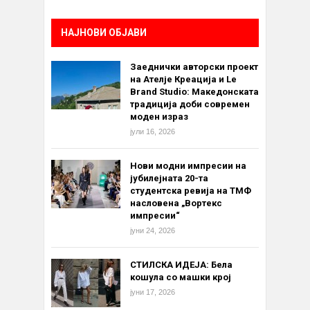
НАЈНОВИ ОБЈАВИ
Заеднички авторски проект
на Ателје Креација и Le
Brand Studio: Македонската
традиција доби современ
моден израз
јули 16, 2026
Нови модни импресии на
јубилејната 20-та
студентска ревија на ТМФ
насловена „Вортекс
импресии“
јуни 24, 2026
СТИЛСКА ИДЕЈА: Бела
кошула со машки крој
јуни 17, 2026