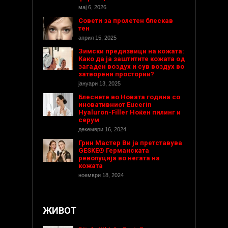
мај 6, 2026
Совети за пролетен блескав
тен
април 15, 2025
Зимски предизвици на кожата:
Како да ја заштитите кожата од
загаден воздух и сув воздух во
затворени простории?
јануари 13, 2025
Блеснете во Новата година со
иновативниот Eucerin
Hyaluron-Filler Ноќен пилинг и
серум
декември 16, 2024
Грин Мастер Ви ја претставува
GESKE® Германската
револуција во негата на
кожата
ноември 18, 2024
ЖИВОТ