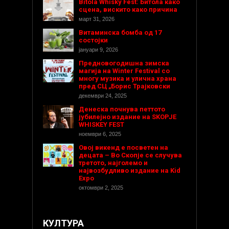
Bitola Whisky Fest: Битола како
сцена, вискито како причина
март 31, 2026
Витаминска бомба од 17
состојки
јануари 9, 2026
Предновогодишнa зимска
магија на Winter Festival со
многу музика и улична храна
пред СЦ „Борис Трајковски
декември 24, 2025
Денеска почнува петтото
јубилејно издание на SKOPJE
WHISKEY FEST
ноември 6, 2025
Овој викенд е посветен на
децата – Во Скопје се случува
третото, најголемо и
највозбудливо издание на Kid
Expo
октомври 2, 2025
КУЛТУРА