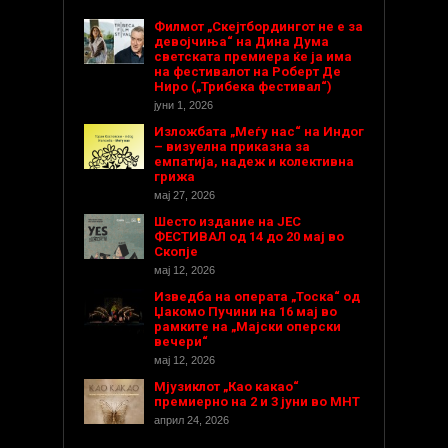
Филмот „Скејтбордингот не е за
девојчиња“ на Дина Дума
светската премиера ќе ја има
на фестивалот на Роберт Де
Ниро („Трибека фестивал“)
јуни 1, 2026
Изложбата „Меѓу нас“ на Индог
– визуелна приказна за
емпатија, надеж и колективна
грижа
мај 27, 2026
Шесто издание на ЈЕС
ФЕСТИВАЛ од 14 до 20 мај во
Скопје
мај 12, 2026
Изведба на операта „Тоска“ од
Џакомо Пучини на 16 мај во
рамките на „Мајски оперски
вечери“
мај 12, 2026
Мјузиклот „Као какао“
премиерно на 2 и 3 јуни во МНТ
април 24, 2026