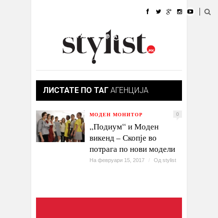
ДОМА
МОДА
СТИЛ
УБАВИНА
ЖИВОТ
КУЛТУРА
@РАБОТА
ГАЛЕРИЈА
ИЗЛОГ
КОНТАКТ
ЛИСТАТЕ ПО ТАГ
АГЕНЦИЈА
МОДЕН МОНИТОР
0
„Подиум“ и Моден
викенд – Скопје во
потрага по нови модели
На февруари 15, 2017
/
Од
stylist