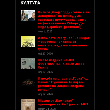
КУЛТУРА
Филмот „Скејтбордингот не е за
девојчиња“ на Дина Дума
светската премиера ќе ја има
на фестивалот на Роберт Де
Ниро („Трибека фестивал“)
јуни 1, 2026
Изложбата „Меѓу нас“ на Индог
– визуелна приказна за
емпатија, надеж и колективна
грижа
мај 27, 2026
Шесто издание на ЈЕС
ФЕСТИВАЛ од 14 до 20 мај во
Скопје
мај 12, 2026
Изведба на операта „Тоска“ од
Џакомо Пучини на 16 мај во
рамките на „Мајски оперски
вечери“
мај 12, 2026
Мјузиклот „Као какао“
премиерно на 2 и 3 јуни во МНТ
април 24, 2026