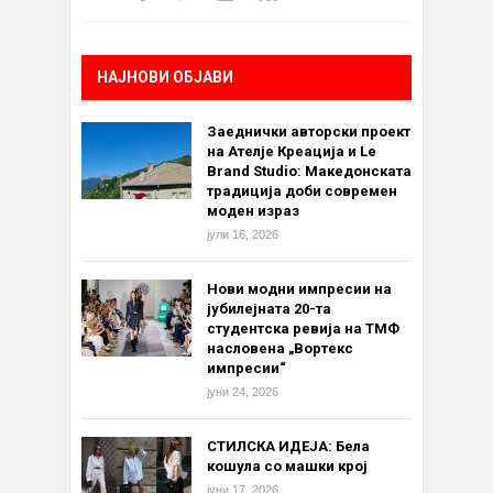
НАЈНОВИ ОБЈАВИ
Заеднички авторски проект
на Ателје Креација и Le
Brand Studio: Македонската
традиција доби современ
моден израз
јули 16, 2026
Нови модни импресии на
јубилејната 20-та
студентска ревија на ТМФ
насловена „Вортекс
импресии“
јуни 24, 2026
СТИЛСКА ИДЕЈА: Бела
кошула со машки крој
јуни 17, 2026