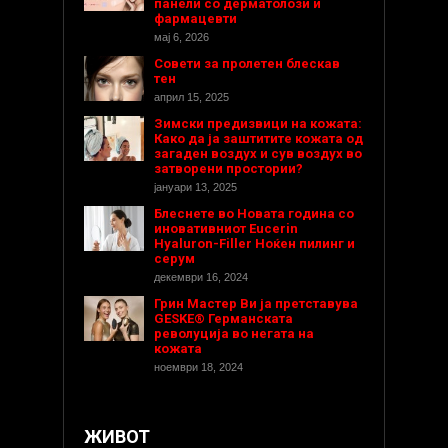
панели со дерматолози и
фармацевти
мај 6, 2026
Совети за пролетен блескав
тен
април 15, 2025
Зимски предизвици на кожата:
Како да ја заштитите кожата од
загаден воздух и сув воздух во
затворени простории?
јануари 13, 2025
Блеснете во Новата година со
иновативниот Eucerin
Hyaluron-Filler Ноќен пилинг и
серум
декември 16, 2024
Грин Мастер Ви ја претставува
GESKE® Германската
револуција во негата на
кожата
ноември 18, 2024
ЖИВОТ