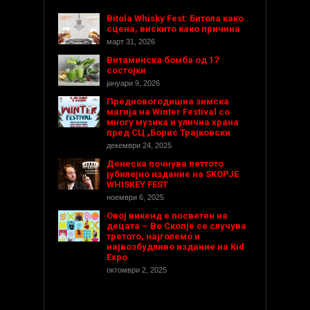
Bitola Whisky Fest: Битола како
сцена, вискито како причина
март 31, 2026
Витаминска бомба од 17
состојки
јануари 9, 2026
Предновогодишнa зимска
магија на Winter Festival со
многу музика и улична храна
пред СЦ „Борис Трајковски
декември 24, 2025
Денеска почнува петтото
јубилејно издание на SKOPJE
WHISKEY FEST
ноември 6, 2025
Овој викенд е посветен на
децата – Во Скопје се случува
третото, најголемо и
највозбудливо издание на Kid
Expo
октомври 2, 2025