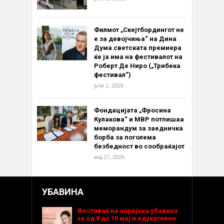
Филмот „Скејтбордингот не
е за девојчиња“ на Дина
Дума светската премиера
ќе ја има на фестивалот на
Роберт Де Ниро („Трибека
фестивал“)
јуни 1, 2026
Фондацијата „Фросина
Кулакова“ и МВР потпишаа
меморандум за заедничка
борба за поголема
безбедност во сообраќајот
мај 27, 2026
УБАВИНА
Фестивал на корејска убавина
за од 8 до 10 мај и едукативни