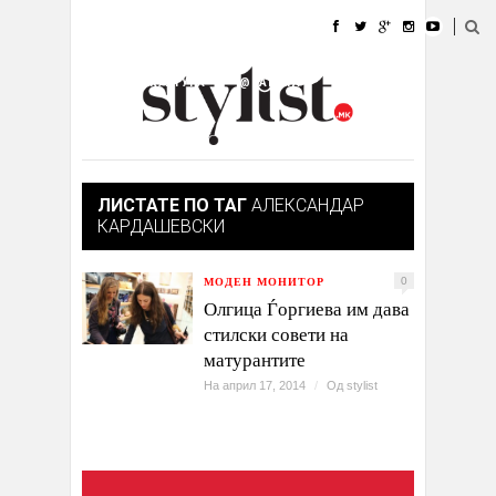
ДОМА
МОДА
СТИЛ
УБАВИНА
ЖИВОТ
КУЛТУРА
@РАБОТА
ГАЛЕРИЈА
ИЗЛОГ
КОНТАКТ
ЛИСТАТЕ ПО ТАГ
АЛЕКСАНДАР
КАРДАШЕВСКИ
МОДЕН МОНИТОР
0
Олгица Ѓоргиева им дава
стилски совети на
матурантите
На април 17, 2014
/
Од
stylist