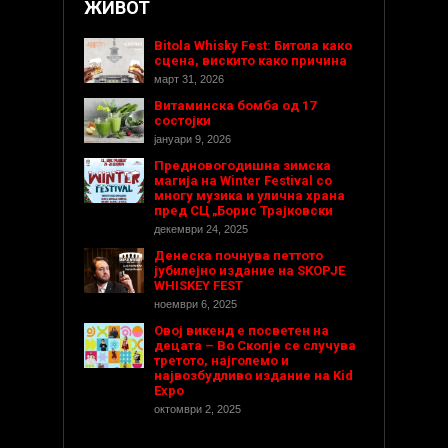
ЖИВОТ
Bitola Whisky Fest: Битола како
сцена, вискито како причина
март 31, 2026
Витаминска бомба од 17
состојки
јануари 9, 2026
Предновогодишнa зимска
магија на Winter Festival со
многу музика и улична храна
пред СЦ „Борис Трајковски
декември 24, 2025
Денеска почнува петтото
јубилејно издание на SKOPJE
WHISKEY FEST
ноември 6, 2025
Овој викенд е посветен на
децата – Во Скопје се случува
третото, најголемо и
највозбудливо издание на Kid
Expo
октомври 2, 2025