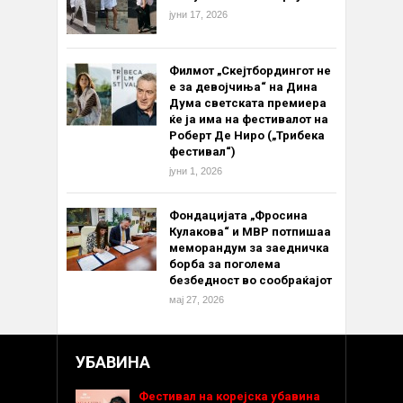
јуни 17, 2026
Филмот „Скејтбордингот не
е за девојчиња“ на Дина
Дума светската премиера
ќе ја има на фестивалот на
Роберт Де Ниро („Трибека
фестивал“)
јуни 1, 2026
Фондацијата „Фросина
Кулакова“ и МВР потпишаа
меморандум за заедничка
борба за поголема
безбедност во сообраќајот
мај 27, 2026
УБАВИНА
Фестивал на корејска убавина