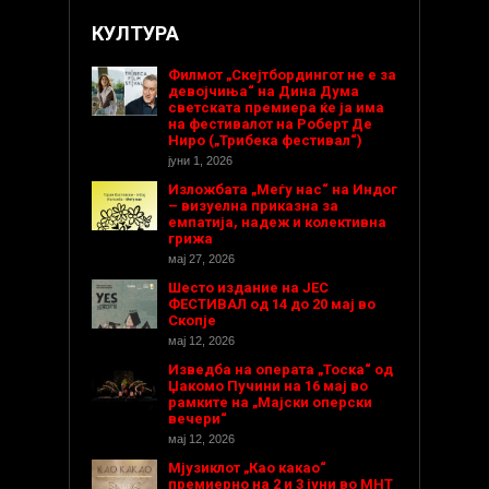
КУЛТУРА
Филмот „Скејтбордингот не е за
девојчиња“ на Дина Дума
светската премиера ќе ја има
на фестивалот на Роберт Де
Ниро („Трибека фестивал“)
јуни 1, 2026
Изложбата „Меѓу нас“ на Индог
– визуелна приказна за
емпатија, надеж и колективна
грижа
мај 27, 2026
Шесто издание на ЈЕС
ФЕСТИВАЛ од 14 до 20 мај во
Скопје
мај 12, 2026
Изведба на операта „Тоска“ од
Џакомо Пучини на 16 мај во
рамките на „Мајски оперски
вечери“
мај 12, 2026
Мјузиклот „Као какао“
премиерно на 2 и 3 јуни во МНТ