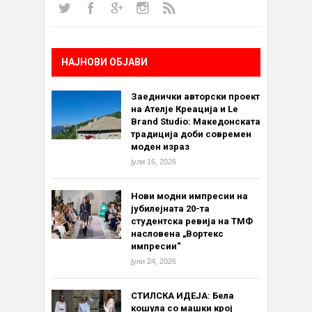
НАЈНОВИ ОБЈАВИ
Заеднички авторски проект
на Ателје Креација и Le
Brand Studio: Македонската
традиција доби современ
моден израз
јули 16, 2026
Нови модни импресии на
јубилејната 20-та
студентска ревија на ТМФ
насловена „Вортекс
импресии“
јуни 24, 2026
СТИЛСКА ИДЕЈА: Бела
кошула со машки крој