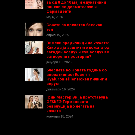
за од 8 до 10 мај и едукативни
панели со дерматолози и
фармацевти
мај 6, 2026
Совети за пролетен блескав
тен
април 15, 2025
Зимски предизвици на кожата:
Како да ја заштитите кожата од
загаден воздух и сув воздух во
затворени простории?
јануари 13, 2025
Блеснете во Новата година со
иновативниот Eucerin
Hyaluron-Filler Ноќен пилинг и
серум
декември 16, 2024
Грин Мастер Ви ја претставува
GESKE® Германската
револуција во негата на
кожата
ноември 18, 2024