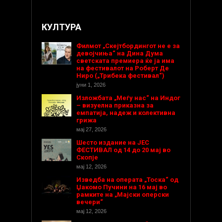
КУЛТУРА
Филмот „Скејтбордингот не е за
девојчиња“ на Дина Дума
светската премиера ќе ја има
на фестивалот на Роберт Де
Ниро („Трибека фестивал“)
јуни 1, 2026
Изложбата „Меѓу нас“ на Индог
– визуелна приказна за
емпатија, надеж и колективна
грижа
мај 27, 2026
Шесто издание на ЈЕС
ФЕСТИВАЛ од 14 до 20 мај во
Скопје
мај 12, 2026
Изведба на операта „Тоска“ од
Џакомо Пучини на 16 мај во
рамките на „Мајски оперски
вечери“
мај 12, 2026