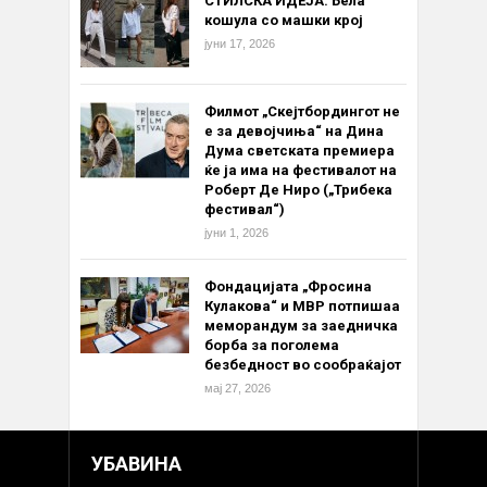
СТИЛСКА ИДЕЈА: Бела
кошула со машки крој
јуни 17, 2026
Филмот „Скејтбордингот не
е за девојчиња“ на Дина
Дума светската премиера
ќе ја има на фестивалот на
Роберт Де Ниро („Трибека
фестивал“)
јуни 1, 2026
Фондацијата „Фросина
Кулакова“ и МВР потпишаа
меморандум за заедничка
борба за поголема
безбедност во сообраќајот
мај 27, 2026
УБАВИНА