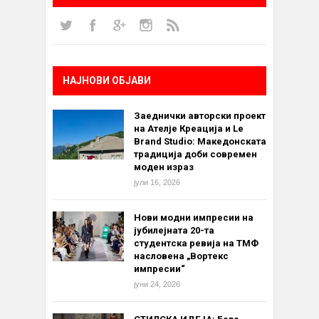
НАЈНОВИ ОБЈАВИ
Заеднички авторски проект
на Ателје Креација и Le
Brand Studio: Македонската
традиција доби современ
моден израз
јули 16, 2026
Нови модни импресии на
јубилејната 20-та
студентска ревија на ТМФ
насловена „Вортекс
импресии“
јуни 24, 2026