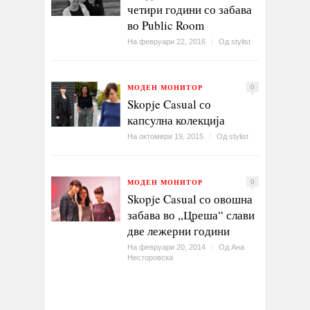
четири години со забава
во Public Room
На февруари 22, 2016
/
Од
stylist
МОДЕН МОНИТОР
0
Skopje Casual со
капсулна колекција
На октомври 19, 2015
/
Од
stylist
МОДЕН МОНИТОР
0
Skopje Casual со овошна
забава во „Цреша“ слави
две лежерни години
На февруари 20, 2014
/
Од
Ана
Несторовска