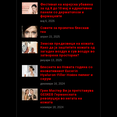
Фестивал на корејска убавина
за од 8 до 10 мај и едукативни
панели со дерматолози и
фармацевти
мај 6, 2026
Совети за пролетен блескав
тен
април 15, 2025
Зимски предизвици на кожата:
Како да ја заштитите кожата од
загаден воздух и сув воздух во
затворени простории?
јануари 13, 2025
Блеснете во Новата година со
иновативниот Eucerin
Hyaluron-Filler Ноќен пилинг и
серум
декември 16, 2024
Грин Мастер Ви ја претставува
GESKE® Германската
револуција во негата на
кожата
ноември 18, 2024