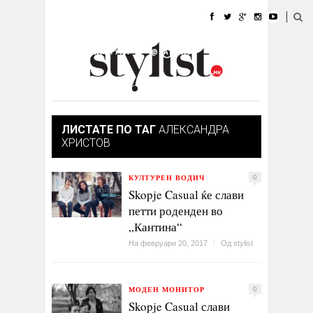
ДОМА
МОДА
СТИЛ
УБАВИНА
ЖИВОТ
КУЛТУРА
@РАБОТА
ГАЛЕРИЈА
ИЗЛОГ
КОНТАКТ
ЛИСТАТЕ ПО ТАГ
АЛЕКСАНДРА
ХРИСТОВ
КУЛТУРЕН ВОДИЧ
0
Skopje Casual ќе слави
петти роденден во
„Кантина“
На февруари 20, 2017
/
Од
stylist
МОДЕН МОНИТОР
0
Skopje Casual слави