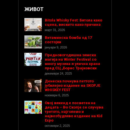
ЖИВОТ
Bitola Whisky Fest: Битола како
сцена, вискито како причина
март 31, 2026
Витаминска бомба од 17
состојки
јануари 9, 2026
Предновогодишнa зимска
магија на Winter Festival со
многу музика и улична храна
пред СЦ „Борис Трајковски
декември 24, 2025
Денеска почнува петтото
јубилејно издание на SKOPJE
WHISKEY FEST
ноември 6, 2025
Овој викенд е посветен на
децата – Во Скопје се случува
третото, најголемо и
највозбудливо издание на Kid
Expo
октомври 2, 2025