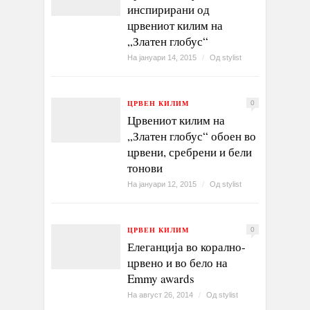
инспирирани од
црвениот килим на
„Златен глобус“
На јануари 14, 2015
/
Од
stylist
ЦРВЕН КИЛИМ
0
Црвениот килим на
„Златен глобус“ обоен во
црвени, сребрени и бели
тонови
На јануари 12, 2015
/
Од
stylist
ЦРВЕН КИЛИМ
0
Елеганција во корално-
црвено и во бело на
Emmy awards
На август 26, 2014
/
Од
stylist