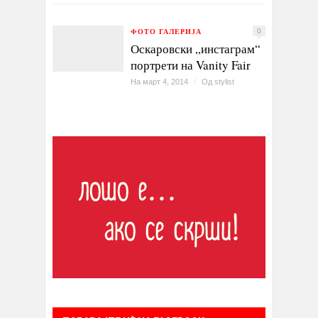
ФОТО ГАЛЕРИЈА
0
Оскаровски „инстаграм“
портрети на Vanity Fair
На март 4, 2014
/
Од
stylist