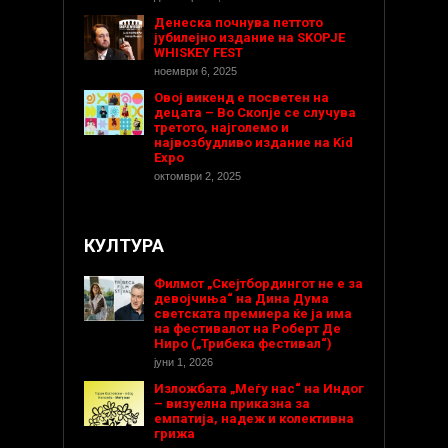
Денеска почнува петтото
јубилејно издание на SKOPJE
WHISKEY FEST
ноември 6, 2025
Овој викенд е посветен на
децата – Во Скопје се случува
третото, најголемо и
највозбудливо издание на Kid
Expo
октомври 2, 2025
КУЛТУРА
Филмот „Скејтбордингот не е за
девојчиња“ на Дина Дума
светската премиера ќе ја има
на фестивалот на Роберт Де
Ниро („Трибека фестивал“)
јуни 1, 2026
Изложбата „Меѓу нас“ на Индог
– визуелна приказна за
емпатија, надеж и колективна
грижа