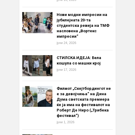
Нови модни импресии на
јубилејната 20-та
студентска ревија на ТМФ
насловена „Вортекс
импресии“
јуни 24, 2026
СТИЛСКА ИДЕЈА: Бела
кошула со машки крој
јуни 17, 2026
Филмот „Скејтбордингот не
е за девојчиња“ на Дина
Дума светската премиера
ќе ја има на фестивалот на
Роберт Де Ниро („Трибека
фестивал“)
јуни 1, 2026