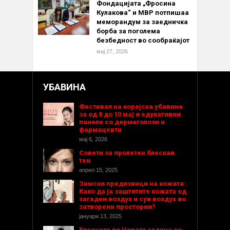
Фондацијата „Фросина
Кулакова“ и МВР потпишаа
меморандум за заедничка
борба за поголема
безбедност во сообраќајот
мај 27, 2026
УБАВИНА
Фестивал на корејска убавина
за од 8 до 10 мај и едукативни
панели со дерматолози и
фармацевти
мај 6, 2026
Совети за пролетен блескав
тен
април 15, 2025
Зимски предизвици на кожата:
Како да ја заштитите кожата од
загаден воздух и сув воздух во
затворени простории?
јануари 13, 2025
Блеснете во Новата година со