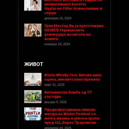
иновативниот Eucerin
Hyaluron-Filler Ноќен пилинг и
серум
декември 16, 2024
Грин Мастер Ви ја претставува
GESKE® Германската
револуција во негата на
кожата
ноември 18, 2024
ЖИВОТ
Bitola Whisky Fest: Битола како
сцена, вискито како причина
март 31, 2026
Витаминска бомба од 17
состојки
јануари 9, 2026
Предновогодишнa зимска
магија на Winter Festival со
многу музика и улична храна
пред СЦ „Борис Трајковски
декември 24, 2025