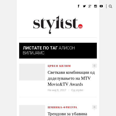
ДОМА
МОДА
СТИЛ
УБАВИНА
ЖИВОТ
КУЛТУРА
@РАБОТА
ГАЛЕРИЈА
ИЗЛОГ
КОНТАКТ
ЛИСТАТЕ ПО ТАГ
АЛИСОН
ВИЛИЈАМС
ЦРВЕН КИЛИМ
0
Светкави комбинации од
доделувањето на MTV
Movie&TV Awards
На мај 8, 2017
/
Од
stylist
ШМИНКА-ФРИЗУРА
0
Трендови за убавина