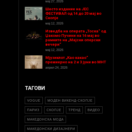
мај 27, 2026
Шесто издание на ЈЕС
ФЕСТИВАЛ од 14 до 20 мај во
Скопје
мај 12, 2026
Изведба на операта „Тоска“ од
Џакомо Пучини на 16 мај во
рамките на „Мајски оперски
вечери“
мај 12, 2026
Мјузиклот „Као какао“
премиерно на 2 и 3 јуни во МНТ
април 24, 2026
ТАГОВИ
VOGUE
МОДЕН ВИКЕНД-СКОПЈЕ
ПАРИЗ
СКОПЈЕ
ТРЕНД
ВИДЕО
МАКЕДОНСКА МОДА
МАКЕДОНСКИ ДИЗАЈНЕРИ