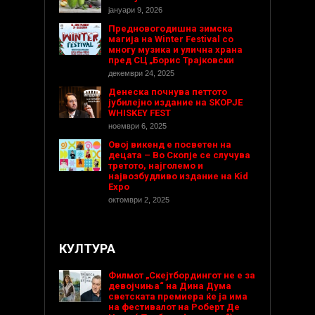
јануари 9, 2026
Предновогодишнa зимска
магија на Winter Festival со
многу музика и улична храна
пред СЦ „Борис Трајковски
декември 24, 2025
Денеска почнува петтото
јубилејно издание на SKOPJE
WHISKEY FEST
ноември 6, 2025
Овој викенд е посветен на
децата – Во Скопје се случува
третото, најголемо и
највозбудливо издание на Kid
Expo
октомври 2, 2025
КУЛТУРА
Филмот „Скејтбордингот не е за
девојчиња“ на Дина Дума
светската премиера ќе ја има
на фестивалот на Роберт Де