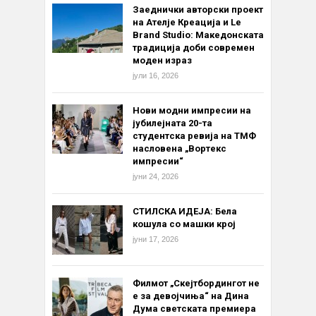
Заеднички авторски проект
на Ателје Креација и Le
Brand Studio: Македонската
традиција доби современ
моден израз
јули 16, 2026
Нови модни импресии на
јубилејната 20-та
студентска ревија на ТМФ
насловена „Вортекс
импресии“
јуни 24, 2026
СТИЛСКА ИДЕЈА: Бела
кошула со машки крој
јуни 17, 2026
Филмот „Скејтбордингот не
е за девојчиња“ на Дина
Дума светската премиера