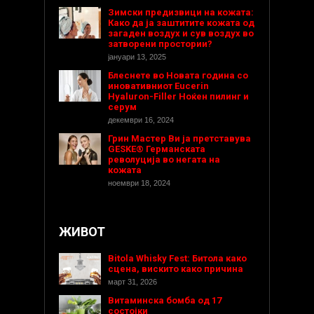
Зимски предизвици на кожата:
Како да ја заштитите кожата од
загаден воздух и сув воздух во
затворени простории?
јануари 13, 2025
Блеснете во Новата година со
иновативниот Eucerin
Hyaluron-Filler Ноќен пилинг и
серум
декември 16, 2024
Грин Мастер Ви ја претставува
GESKE® Германската
револуција во негата на
кожата
ноември 18, 2024
ЖИВОТ
Bitola Whisky Fest: Битола како
сцена, вискито како причина
март 31, 2026
Витаминска бомба од 17
состојки