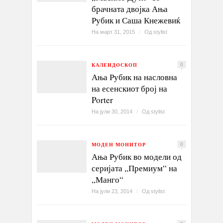
брачната двојка Ања
Рубик и Саша Кнежевиќ
На март 31, 2015
/
Од
stylist
КАЛЕИДОСКОП
0
Ања Рубик на насловна
на есенскиот број на
Porter
На јули 30, 2014
/
Од
stylist
МОДЕН МОНИТОР
0
Ања Рубик во модели од
серијата „Премиум“ на
„Манго“
На јули 23, 2014
/
Од
stylist