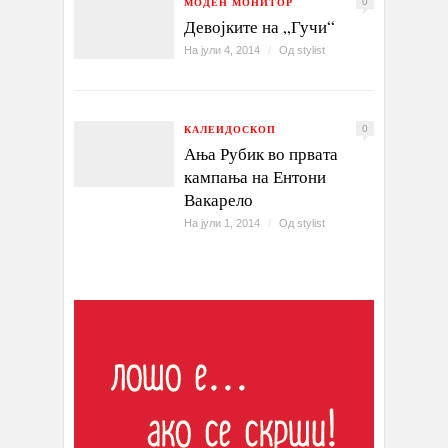
МОДЕН МОНИТОР
0
Девојките на „Гучи“
На јули 4, 2014
/
Од
stylist
КАЛЕИДОСКОП
0
Ања Рубик во првата
кампања на Ентони
Вакарело
На јули 1, 2014
/
Од
stylist