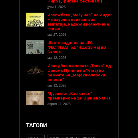
Ниро („Трибека фестивал“)
јуни 1, 2026
Изложбата „Меѓу нас“ на Индог
– визуелна приказна за
емпатија, надеж и колективна
грижа
мај 27, 2026
Шесто издание на ЈЕС
ФЕСТИВАЛ од 14 до 20 мај во
Скопје
мај 12, 2026
Изведба на операта „Тоска“ од
Џакомо Пучини на 16 мај во
рамките на „Мајски оперски
вечери“
мај 12, 2026
Мјузиклот „Као какао“
премиерно на 2 и 3 јуни во МНТ
април 24, 2026
ТАГОВИ