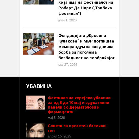
ќе ја има на фестивалот на
Роберт Де Ниро („Трибека
фестивал“)
јуни 1, 2026
Фондацијата „Фросина
Кулакова“ и МВР потпишаа
меморандум за заедничка
борба за поголема
безбедност во сообраќајот
мај 27, 2026
УБАВИНА
Фестивал на корејска убавина
за од 8 до 10 мај и едукативни
панели со дерматолози и
фармацевти
мај 6, 2026
Совети за пролетен блескав
тен
април 15, 2025