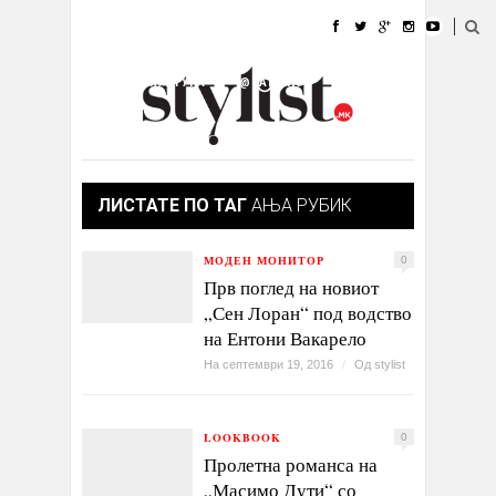
ДОМА
МОДА
СТИЛ
УБАВИНА
ЖИВОТ
КУЛТУРА
@РАБОТА
ГАЛЕРИЈА
ИЗЛОГ
КОНТАКТ
ЛИСТАТЕ ПО ТАГ
АЊА РУБИК
МОДЕН МОНИТОР
0
Прв поглед на новиот
„Сен Лоран“ под водство
на Ентони Вакарело
На септември 19, 2016
/
Од
stylist
LOOKBOOK
0
Пролетна романса на
„Масимо Дути“ со