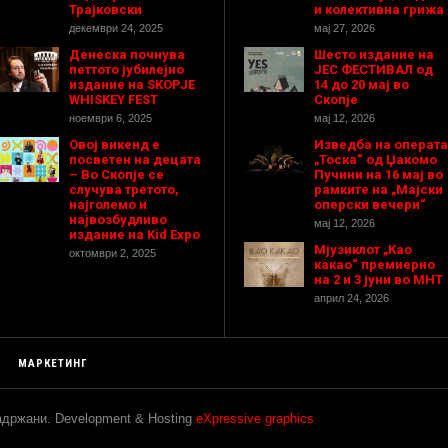
Трајковски
и колективна грижа
декември 24, 2025
мај 27, 2026
Денеска почнува
Шесто издание на
петтото јубилејно
ЈЕС ФЕСТИВАЛ од
издание на SKOPJE
14 до 20 мај во
WHISKEY FEST
Скопје
ноември 6, 2025
мај 12, 2026
Овој викенд е
Изведба на операта
посветен на децата
„Тоска“ од Џакомо
– Во Скопје се
Пучини на 16 мај во
случува третото,
рамките на „Мајски
најголемо и
оперски вечери“
највозбудливо
мај 12, 2026
издание на Kid Expo
Мјузиклот „Као
октомври 2, 2025
какао“ премиерно
на 2 и 3 јуни во МНТ
април 24, 2026
МАРКЕТИНГ
задржани. Development & Hosting
eXpressive graphics