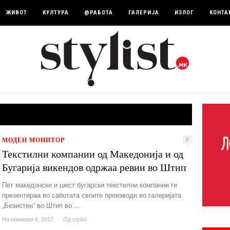
ЖИВОТ
КУЛТУРА
@РАБОТА
ГАЛЕРИЈА
ИЗЛОГ
КОНТА
МОДЕН МОНИТОР
0
Текстилни компании од Македонија и од
Бугарија викендов одржаа ревии во Штип
Пет македонски и шест бугарски текстилни компании ги
презентираа во саботата своите производи во галеријата
„Безистен“ во Штип во ...
На ноември 6, 2017
/
Од
stylist