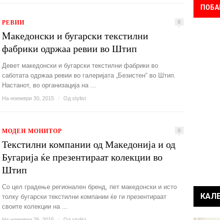
ПОБА
РЕВИИ
0
Mакедонски и бугарски текстилни
фабрики одржаа ревии во Штип
Девет македонски и бугарски текстилни фабрики во
саботата одржаа ревии во галеријата „Безистен“ во Штип.
Настанот, во организација на ...
На ноември 30, 2015
/
Од
stylist
МОДЕН МОНИТОР
0
Текстилни компании од Македонија и од
Бугарија ќе презентираат колекции во
Штип
Со цел градење регионален бренд, пет македонски и исто
КАЛ
толку бугарски текстилни компании ќе ги презентираат
своите колекции на ...
На ноември 26, 2015
/
Од
stylist