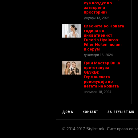
сув воздух во
затворени
простории?
јануари 13, 2025
Блеснете во Новата
година со
иновативниот
Eucerin Hyaluron-
Filler Ноќен пилинг
и серум
декември 16, 2024
Грин Мастер Ви ја
претставува
GESKE®
Германската
револуција во
негата на кожата
ноември 18, 2024
ДОМА
КОНТАКТ
ЗА STYLIST.MK
© 2014-2017 Stylist.mk. Сите права се 