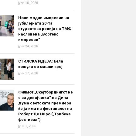
јули 16, 2026
Нови модни импресии на
јубилејната 20-та
студентска ревија на ТМФ
насловена „Вортекс
импресии“
јуни 24, 2026
СТИЛСКА ИДЕЈА: Бела
кошула со машки крој
јуни 17, 2026
Филмот „Скејтбордингот не
е за девојчиња“ на Дина
Дума светската премиера
ќе ја има на фестивалот на
Роберт Де Ниро („Трибека
фестивал“)
јуни 1, 2026