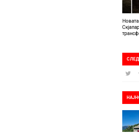
Новата
Скјапар
трансф
СЛЕД
НАЈН