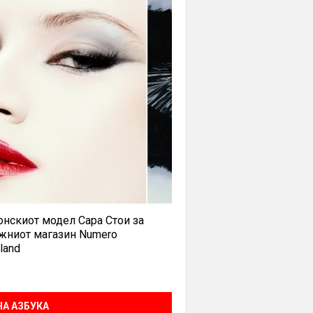
нскиот модел Сара Стои за
жниот магазин Numero
land
А АЗБУКА