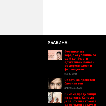
УБАВИНА
Фестивал на
корејска убавина за
од 8 до 10 мај и
едукативни панели
со дерматолози и
фармацевти
мај 6, 2026
Совети за пролетен
блескав тен
април 15, 2025
Зимски предизвици
на кожата: Како да
ја заштитите кожата
од загаден воздух и