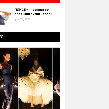
ПЛИСЕ – ткаенина со
правилни ситни набори
јули 29, 2021
ЕО