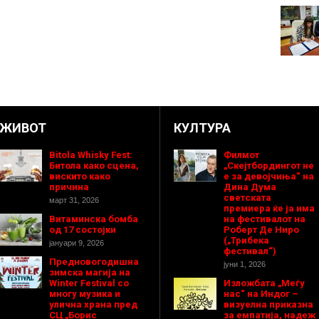
ЖИВОТ
КУЛТУРА
Bitola Whisky Fest:
Филмот
Битола како сцена,
„Скејтбордингот не
вискито како
е за девојчиња“ на
причина
Дина Дума
светската
март 31, 2026
премиера ќе ја има
Витаминска бомба
на фестивалот на
од 17 состојки
Роберт Де Ниро
(„Трибека
јануари 9, 2026
фестивал“)
Предновогодишнa
јуни 1, 2026
зимска магија на
Winter Festival со
Изложбата „Меѓу
многу музика и
нас“ на Индог –
улична храна пред
визуелна приказна
СЦ „Борис
за емпатија, надеж