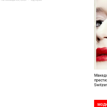
Македо
прести
Switzer
МОДН