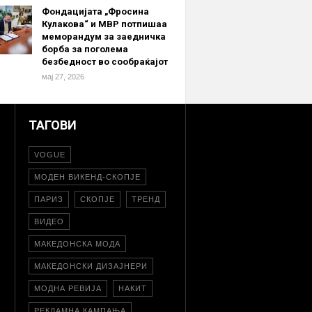
Фондацијата „Фросина
Кулакова“ и МВР потпишаа
меморандум за заедничка
борба за поголема
безбедност во сообраќајот
мај 27, 2026
ТАГОВИ
VOGUE
МОДЕН ВИКЕНД-СКОПЈЕ
ПАРИЗ
СКОПЈЕ
ТРЕНД
ВИДЕО
МАКЕДОНСКА МОДА
МАКЕДОНСКИ ДИЗАЈНЕРИ
МОДНА РЕВИЈА
НАКИТ
РЕКЛАМНА КАМПАЊА