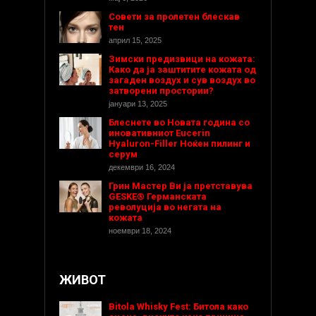
Совети за пролетен блескав
тен
април 15, 2025
Зимски предизвици на кожата:
Како да ја заштитите кожата од
загаден воздух и сув воздух во
затворени простории?
јануари 13, 2025
Блеснете во Новата година со
иновативниот Eucerin
Hyaluron-Filler Ноќен пилинг и
серум
декември 16, 2024
Грин Мастер Ви ја претставува
GESKE® Германската
револуција во негата на
кожата
ноември 18, 2024
ЖИВОТ
Bitola Whisky Fest: Битола како