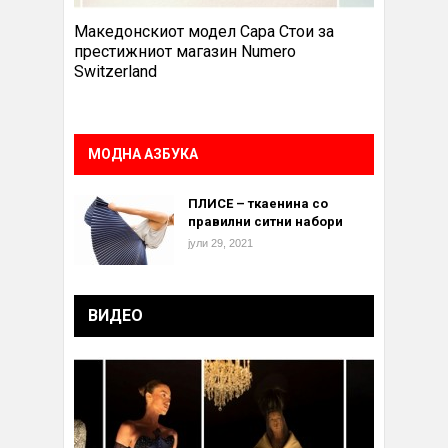
Македонскиот модел Сара Стои за
престижниот магазин Numero
Switzerland
МОДНА АЗБУКА
ПЛИСЕ – ткаенина со
правилни ситни набори
јули 29, 2021
ВИДЕО