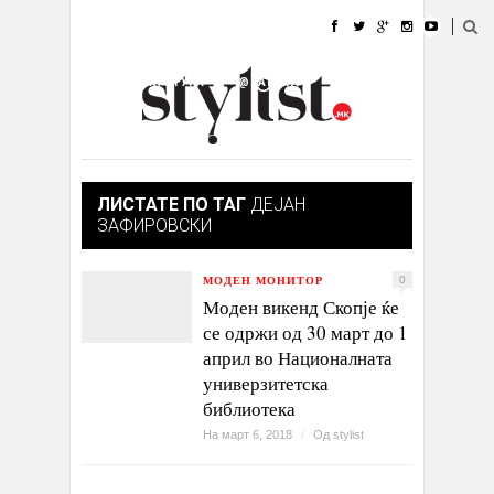
ДОМА
МОДА
СТИЛ
УБАВИНА
ЖИВОТ
КУЛТУРА
@РАБОТА
ГАЛЕРИЈА
ИЗЛОГ
КОНТАКТ
ЛИСТАТЕ ПО ТАГ
ДЕЈАН
ЗАФИРОВСКИ
МОДЕН МОНИТОР
0
Моден викенд Скопје ќе
се одржи од 30 март до 1
април во Националната
универзитетска
библиотека
На март 6, 2018
/
Од
stylist