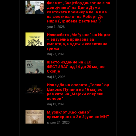
Филмот „Скејтбордингот не е за
девојчиња“ на Дина Дума
светската премиера ќе ја има
на фестивалот на Роберт Де
Ниро („Трибека фестивал“)
јуни 1, 2026
Изложбата „Меѓу нас“ на Индог
– визуелна приказна за
емпатија, надеж и колективна
грижа
мај 27, 2026
Шесто издание на ЈЕС
ФЕСТИВАЛ од 14 до 20 мај во
Скопје
мај 12, 2026
Изведба на операта „Тоска“ од
Џакомо Пучини на 16 мај во
рамките на „Мајски оперски
вечери“
мај 12, 2026
Мјузиклот „Као какао“
премиерно на 2 и 3 јуни во МНТ
април 24, 2026