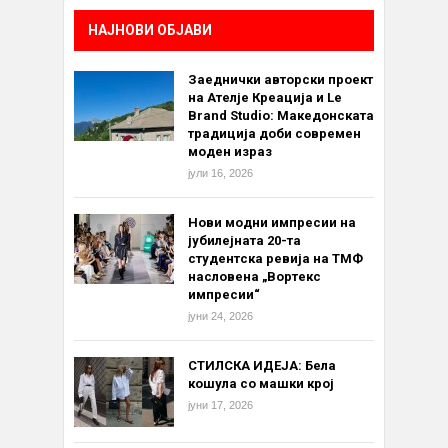
НАЈНОВИ ОБЈАВИ
Заеднички авторски проект
на Ателје Креација и Le
Brand Studio: Македонската
традиција доби современ
моден израз
јули 16, 2026
Нови модни импресии на
јубилејната 20-та
студентска ревија на ТМФ
насловена „Вортекс
импресии“
јуни 24, 2026
СТИЛСКА ИДЕЈА: Бела
кошула со машки крој
јуни 17, 2026