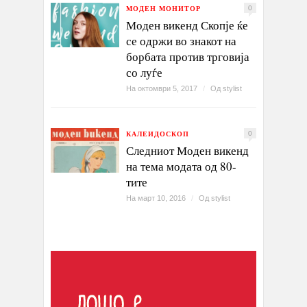
МОДЕН МОНИТОР
0
Моден викенд Скопје ќе
се одржи во знакот на
борбата против трговија
со луѓе
На октомври 5, 2017
/
Од
stylist
КАЛЕИДОСКОП
0
Следниот Моден викенд
на тема модата од 80-
тите
На март 10, 2016
/
Од
stylist