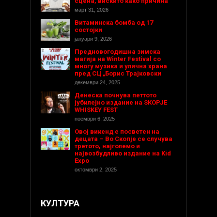
сцена, вискито како причина
март 31, 2026
Витаминска бомба од 17
состојки
јануари 9, 2026
Предновогодишнa зимска
магија на Winter Festival со
многу музика и улична храна
пред СЦ „Борис Трајковски
декември 24, 2025
Денеска почнува петтото
јубилејно издание на SKOPJE
WHISKEY FEST
ноември 6, 2025
Овој викенд е посветен на
децата – Во Скопје се случува
третото, најголемо и
највозбудливо издание на Kid
Expo
октомври 2, 2025
КУЛТУРА