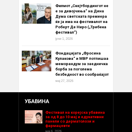
Филмот „Скејтбордингот не
е за девојчиња“ на Дина
Дума светската премиера
ќе ја има на фестивалот на
Роберт Де Ниро („Трибека
фестивал“)
јуни 1, 2026
Фондацијата „Фросина
Кулакова“ и МВР потпишаа
меморандум за заедничка
борба за поголема
безбедност во сообраќајот
мај 27, 2026
УБАВИНА
Фестивал на корејска убавина
за од 8 до 10 мај и едукативни
панели со дерматолози и
фармацевти
мај 6, 2026